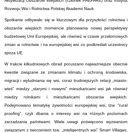
Aktywizacji Obszarów Wiejskich (członek PREPARE) oraz Instytut
Rozwoju Wsi i Rolnictwa Polskiej Akademii Nauk.
Spotkanie odbywało się w kluczowym dla przyszłości rolnictwa i
obszarów wiejskich momencie planowania nowej perspektywy
budżetowej Unii Europejskiej, ale również w czasie przełomowych
zmian w rolnictwie i na europejskiej wsi co podkreślali uczestnicy
spoza UE.
W trakcie kilkudniowych obrad poruszano najważniejsze obecnie
kwestie związane ze zmianami klimatu i ochroną środowiska,
migracji i wyludniania się wsi, coraz trudniejszych relacji „miasto-
wieś” miedzy „starymi i nowymi” mieszkańcami wsi jak również
miedzy rolnikami i mieszkańcami obszarów wiejskich.
Podejmowano tematykę żywotności europejskiej wsi, tzw. "rural
proofing”, czyli dbania o interesy wsi na różnych poziomach
zarzadzania państwami. Wiele uwagi poświęcono wyzwaniom
związanym z tworzeniem tzw. „inteligentnych wsi” Smart Villages.