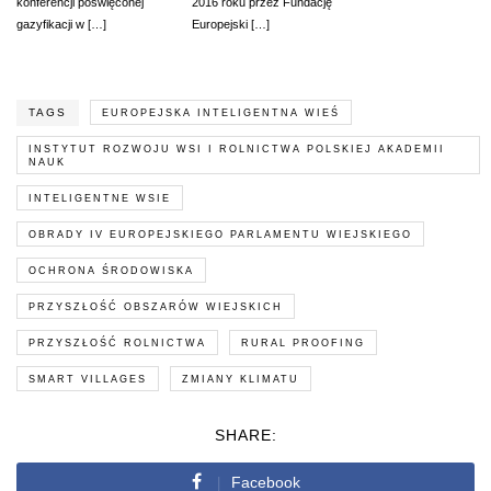
konferencji poświęconej
2016 roku przez Fundację
gazyfikacji w […]
Europejski […]
TAGS
EUROPEJSKA INTELIGENTNA WIEŚ
INSTYTUT ROZWOJU WSI I ROLNICTWA POLSKIEJ AKADEMII
NAUK
INTELIGENTNE WSIE
OBRADY IV EUROPEJSKIEGO PARLAMENTU WIEJSKIEGO
OCHRONA ŚRODOWISKA
PRZYSZŁOŚĆ OBSZARÓW WIEJSKICH
PRZYSZŁOŚĆ ROLNICTWA
RURAL PROOFING
SMART VILLAGES
ZMIANY KLIMATU
SHARE:
Facebook