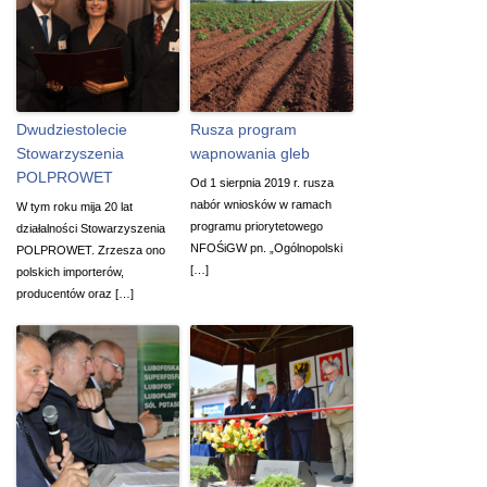
Dwudziestolecie
Rusza program
Stowarzyszenia
wapnowania gleb
POLPROWET
Od 1 sierpnia 2019 r. rusza
nabór wniosków w ramach
W tym roku mija 20 lat
programu priorytetowego
działalności Stowarzyszenia
NFOŚiGW pn. „Ogólnopolski
POLPROWET. Zrzesza ono
[…]
polskich importerów,
producentów oraz […]