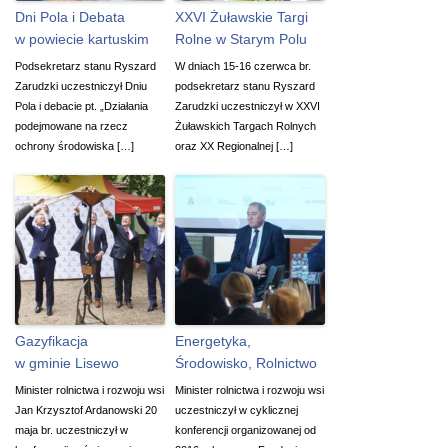
Dni Pola i Debata
XXVI Żuławskie Targi
w powiecie kartuskim
Rolne w Starym Polu
Podsekretarz stanu Ryszard
W dniach 15-16 czerwca br.
Zarudzki uczestniczył Dniu
podsekretarz stanu Ryszard
Pola i debacie pt. „Działania
Zarudzki uczestniczył w XXVI
podejmowane na rzecz
Żuławskich Targach Rolnych
ochrony środowiska […]
oraz XX Regionalnej […]
Gazyfikacja
Energetyka,
w gminie Lisewo
Środowisko, Rolnictwo
Minister rolnictwa i rozwoju wsi
Minister rolnictwa i rozwoju wsi
Jan Krzysztof Ardanowski 20
uczestniczył w cyklicznej
maja br. uczestniczył w
konferencji organizowanej od