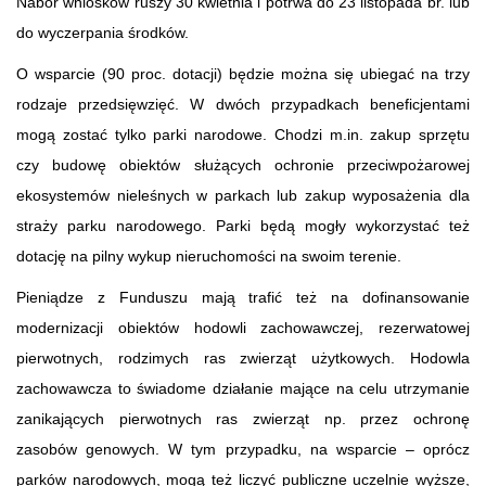
Nabór wniosków ruszy 30 kwietnia i potrwa do 23 listopada br. lub
do wyczerpania środków.
O wsparcie (90 proc. dotacji) będzie można się ubiegać na trzy
rodzaje przedsięwzięć. W dwóch przypadkach beneficjentami
mogą zostać tylko parki narodowe. Chodzi m.in. zakup sprzętu
czy budowę obiektów służących ochronie przeciwpożarowej
ekosystemów nieleśnych w parkach lub zakup wyposażenia dla
straży parku narodowego. Parki będą mogły wykorzystać też
dotację na pilny wykup nieruchomości na swoim terenie.
Pieniądze z Funduszu mają trafić też na dofinansowanie
modernizacji obiektów hodowli zachowawczej, rezerwatowej
pierwotnych, rodzimych ras zwierząt użytkowych. Hodowla
zachowawcza to świadome działanie mające na celu utrzymanie
zanikających pierwotnych ras zwierząt np. przez ochronę
zasobów genowych. W tym przypadku, na wsparcie – oprócz
parków narodowych, mogą też liczyć publiczne uczelnie wyższe,