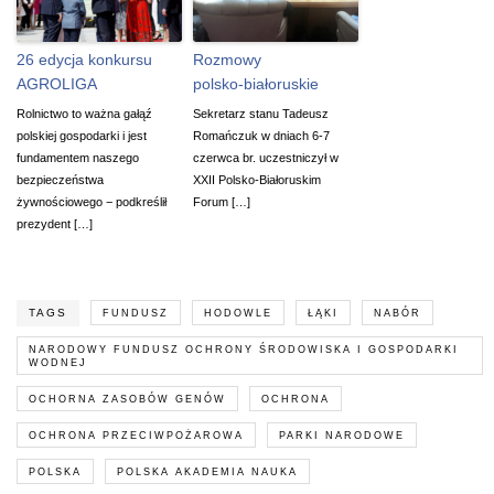
26 edycja konkursu
Rozmowy
AGROLIGA
polsko-białoruskie
Rolnictwo to ważna gałąź
Sekretarz stanu Tadeusz
polskiej gospodarki i jest
Romańczuk w dniach 6-7
fundamentem naszego
czerwca br. uczestniczył w
bezpieczeństwa
XXII Polsko-Białoruskim
żywnościowego − podkreślił
Forum […]
prezydent […]
TAGS
FUNDUSZ
HODOWLE
ŁĄKI
NABÓR
NARODOWY FUNDUSZ OCHRONY ŚRODOWISKA I GOSPODARKI
WODNEJ
OCHORNA ZASOBÓW GENÓW
OCHRONA
OCHRONA PRZECIWPOŻAROWA
PARKI NARODOWE
POLSKA
POLSKA AKADEMIA NAUKA