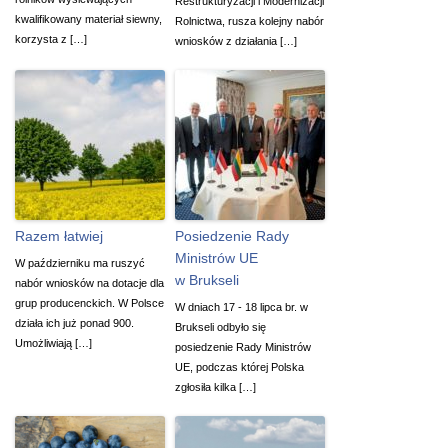
Restrukturyzacji i Modernizacji
kwalifikowany materiał siewny,
Rolnictwa, rusza kolejny nabór
korzysta z […]
wniosków z działania […]
Razem łatwiej
Posiedzenie Rady
Ministrów UE
W październiku ma ruszyć
w Brukseli
nabór wniosków na dotacje dla
grup producenckich. W Polsce
W dniach 17 - 18 lipca br. w
działa ich już ponad 900.
Brukseli odbyło się
Umożliwiają […]
posiedzenie Rady Ministrów
UE, podczas której Polska
zgłosiła kilka […]