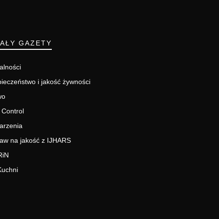
IAŁY GAZETY
alności
ieczeństwo i jakość żywności
wo
 Control
arzenia
aw na jakość z IJHARS
RiN
Kuchni