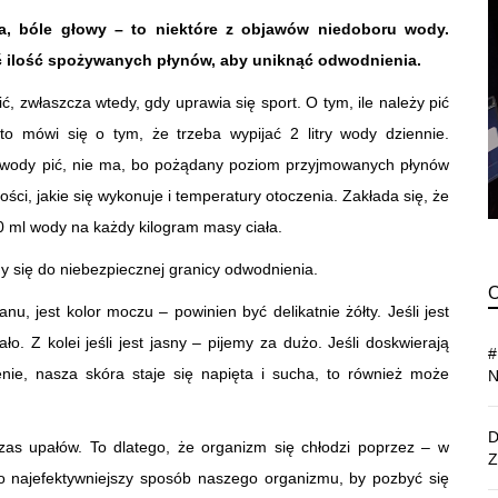
óra, bóle głowy – to niektóre z objawów niedoboru wody.
 ilość spożywanych płynów, aby uniknąć odwodnienia.
, zwłaszcza wtedy, gdy uprawia się sport. O tym, ile należy pić
o mówi się o tym, że trzeba wypijać 2 litry wody dziennie.
e wody pić, nie ma, bo pożądany poziom przyjmowanych płynów
ści, jakie się wykonuje i temperatury otoczenia. Zakłada się, że
0 ml wody na każdy kilogram masy ciała.
amy się do niebezpiecznej granicy odwodnienia.
, jest kolor moczu – powinien być delikatnie żółty. Jeśli jest
. Z kolei jeśli jest jasny – pijemy za dużo. Jeśli doskwierają
enie, nasza skóra staje się napięta i sucha, to również może
as upałów. To dlatego, że organizm się chłodzi poprzez – w
to najefektywniejszy sposób naszego organizmu, by pozbyć się