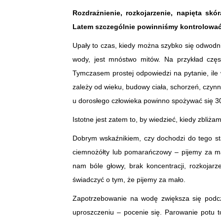
Rozdrażnienie, rozkojarzenie, napięta sk
Latem szczególnie powinniśmy kontrolować
Upały to czas, kiedy można szybko się odwodnić
wody, jest mnóstwo mitów. Na przykład częst
Tymczasem prostej odpowiedzi na pytanie, il
zależy od wieku, budowy ciała, schorzeń, czynno
u dorosłego człowieka powinno spożywać się 3
Istotne jest zatem to, by wiedzieć, kiedy zbliż
Dobrym wskaźnikiem, czy dochodzi do tego stanu
ciemnożółty lub pomarańczowy – pijemy za mało
nam bóle głowy, brak koncentracji, rozkojarz
świadczyć o tym, że pijemy za mało.
Zapotrzebowanie na wodę zwiększa się podcz
uproszczeniu – pocenie się. Parowanie potu 