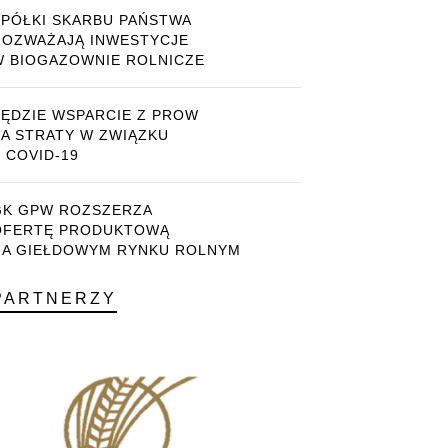
SPÓŁKI SKARBU PAŃSTWA
ROZWAŻAJĄ INWESTYCJE
W BIOGAZOWNIE ROLNICZE
BĘDZIE WSPARCIE Z PROW
ZA STRATY W ZWIĄZKU
 COVID-19
GK GPW ROZSZERZA
OFERTĘ PRODUKTOWĄ
NA GIEŁDOWYM RYNKU ROLNYM
PARTNERZY