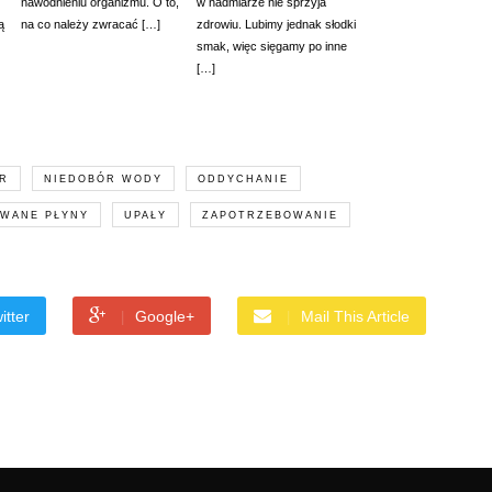
nawodnieniu organizmu. O to,
w nadmiarze nie sprzyja
ą
na co należy zwracać […]
zdrowiu. Lubimy jednak słodki
smak, więc sięgamy po inne
[…]
R
NIEDOBÓR WODY
ODDYCHANIE
WANE PŁYNY
UPAŁY
ZAPOTRZEBOWANIE
itter
Google+
Mail This Article