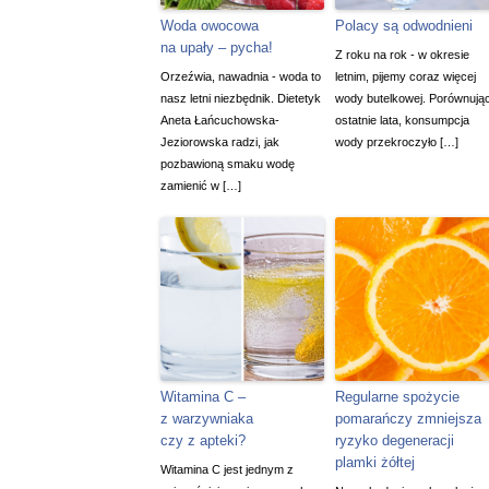
Woda owocowa
Polacy są odwodnieni
na upały – pycha!
Z roku na rok - w okresie
Orzeźwia, nawadnia - woda to
letnim, pijemy coraz więcej
nasz letni niezbędnik. Dietetyk
wody butelkowej. Porównują
Aneta Łańcuchowska-
ostatnie lata, konsumpcja
Jeziorowska radzi, jak
wody przekroczyło […]
pozbawioną smaku wodę
zamienić w […]
Witamina C –
Regularne spożycie
z warzywniaka
pomarańczy zmniejsza
czy z apteki?
ryzyko degeneracji
plamki żółtej
Witamina C jest jednym z