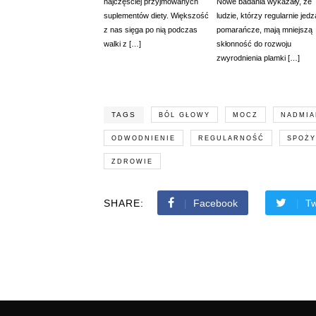
najczęściej przyjmowanych
Nowe badania wykazały, że
suplementów diety. Większość
ludzie, którzy regularnie jedz
z nas sięga po nią podczas
pomarańcze, mają mniejszą
walki z […]
skłonność do rozwoju
zwyrodnienia plamki […]
TAGS
BÓL GŁOWY
MOCZ
NADMIA
ODWODNIENIE
REGULARNOŚĆ
SPOŻY
ZDROWIE
SHARE:
Facebook
Tw