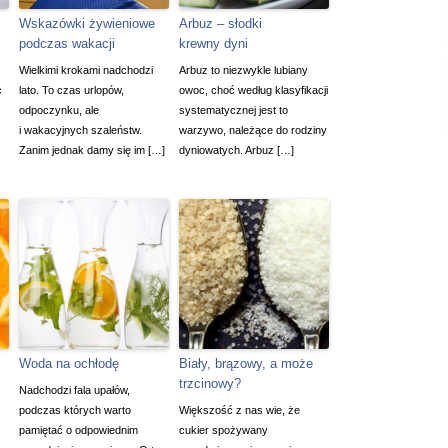
Wskazówki żywieniowe
Arbuz – słodki
podczas wakacji
krewny dyni
Wielkimi krokami nadchodzi
Arbuz to niezwykle lubiany
c
lato. To czas urlopów,
owoc, choć według klasyfikacji
odpoczynku, ale
systematycznej jest to
i wakacyjnych szaleństw.
warzywo, należące do rodziny
Zanim jednak damy się im […]
dyniowatych. Arbuz […]
Woda na ochłodę
Biały, brązowy, a może
trzcinowy?
Nadchodzi fala upałów,
podczas których warto
Większość z nas wie, że
pamiętać o odpowiednim
cukier spożywany