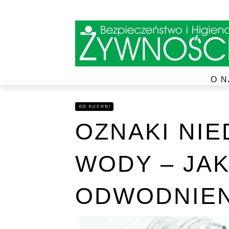
O N
OD KUCHNI
OZNAKI NI
WODY – JA
ODWODNIEN