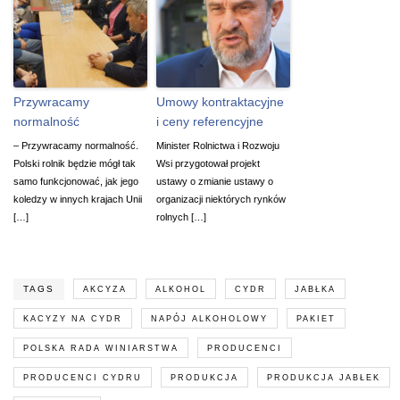
Przywracamy
Umowy kontraktacyjne
normalność
i ceny referencyjne
– Przywracamy normalność.
Minister Rolnictwa i Rozwoju
Polski rolnik będzie mógł tak
Wsi przygotował projekt
samo funkcjonować, jak jego
ustawy o zmianie ustawy o
koledzy w innych krajach Unii
organizacji niektórych rynków
[…]
rolnych […]
TAGS
AKCYZA
ALKOHOL
CYDR
JABŁKA
KACYZY NA CYDR
NAPÓJ ALKOHOLOWY
PAKIET
POLSKA RADA WINIARSTWA
PRODUCENCI
PRODUCENCI CYDRU
PRODUKCJA
PRODUKCJA JABŁEK