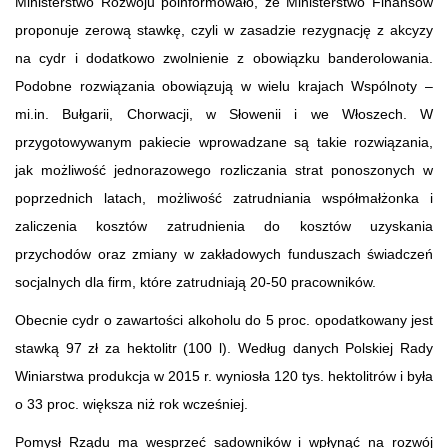
Ministerstwo Rozwoju poinformowało, że Ministerstwo Finansów
proponuje zerową stawkę, czyli w zasadzie rezygnację z akcyzy
na cydr i dodatkowo zwolnienie z obowiązku banderolowania.
Podobne rozwiązania obowiązują w wielu krajach Wspólnoty –
mi.in. Bułgarii, Chorwacji, w Słowenii i we Włoszech. W
przygotowywanym pakiecie wprowadzane są takie rozwiązania,
jak możliwość jednorazowego rozliczania strat ponoszonych w
poprzednich latach, możliwość zatrudniania współmałżonka i
zaliczenia kosztów zatrudnienia do kosztów uzyskania
przychodów oraz zmiany w zakładowych funduszach świadczeń
socjalnych dla firm, które zatrudniają 20-50 pracowników.
Obecnie cydr o zawartości alkoholu do 5 proc. opodatkowany jest
stawką 97 zł za hektolitr (100 l). Według danych Polskiej Rady
Winiarstwa produkcja w 2015 r. wyniosła 120 tys. hektolitrów i była
o 33 proc. większa niż rok wcześniej.
Pomysł Rządu ma wesprzeć sadowników i wpłynąć na rozwój