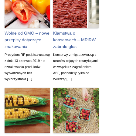
Wolne od GMO – nowe
Kłamstwa o
przepisy dotyczące
konserwach – MRiRW
znakowania
zabrało głos
Prezydent RP podpisał ustawę
Konserwy z mięsa zwierząt z
z dnia 13 czerwca 2019 r. o
terenów objętych restrykcjami
oznakowaniu produktów
w związku z zagrożeniem
wytworzonych bez
ASF, pochodziły tylko od
wykorzystania […]
zwierząt […]