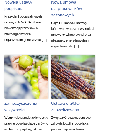
Nowela ustawy
Nowa umowa
podpisana
dla pracowników
sezonowych
Prezydent podpisał nowelę
ustawy o GMO. Skutkiem
Sejm RP uchwalił ustawę,
nowelizacji przepisów o
która wprowadza nowy rodzaj
mikroorganizmach i
umowy cywilnoprawnej oraz
organizmach genetycznie […]
ubezpieczenie zdrowotne i
wypadkowe dla […]
Zanieczyszczenia
Ustawa o GMO
w żywności
znowelizowana
W artykule przedstawiono akty
Zwiększyć bezpieczeństwo
prawne obowiązujące zarówno
zdrowia ludzi i środowiska,
w Unii Europejskiej, jak i w
poprzez wprowadzenie