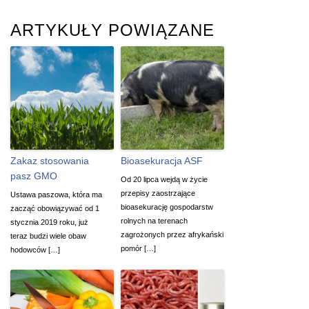
ARTYKUŁY POWIĄZANE
Zakaz stosowania
Bioasekuracja ASF
pasz GMO
Od 20 lipca wejdą w życie
przepisy zaostrzające
Ustawa paszowa, która ma
bioasekurację gospodarstw
zacząć obowiązywać od 1
rolnych na terenach
stycznia 2019 roku, już
zagrożonych przez afrykański
teraz budzi wiele obaw
pomór […]
hodowców […]