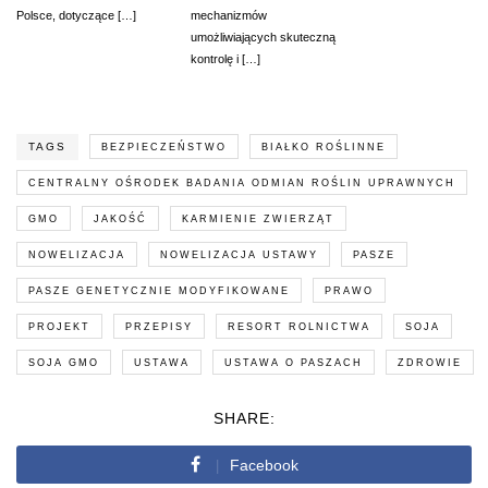
Polsce, dotyczące […]
mechanizmów
umożliwiających skuteczną
kontrolę i […]
TAGS
BEZPIECZEŃSTWO
BIAŁKO ROŚLINNE
CENTRALNY OŚRODEK BADANIA ODMIAN ROŚLIN UPRAWNYCH
GMO
JAKOŚĆ
KARMIENIE ZWIERZĄT
NOWELIZACJA
NOWELIZACJA USTAWY
PASZE
PASZE GENETYCZNIE MODYFIKOWANE
PRAWO
PROJEKT
PRZEPISY
RESORT ROLNICTWA
SOJA
SOJA GMO
USTAWA
USTAWA O PASZACH
ZDROWIE
SHARE:
Facebook