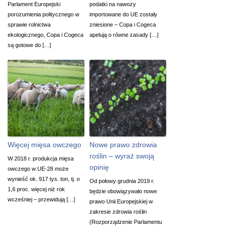
Parlament Europejski
podatki na nawozy
porozumienia politycznego w
importowane do UE zostały
sprawie rolnictwa
zniesione – Copa i Cogeca
ekologicznego, Copa i Cogeca
apelują o równe zasady […]
są gotowe do […]
Więcej mięsa owczego
Nowe prawo zdrowia
roślin – wyraź swoją
W 2018 r. produkcja mięsa
opinię
owczego w UE-28 może
wynieść ok. 917 tys. ton, tj. o
Od połowy grudnia 2019 r.
1,6 proc. więcej niż rok
będzie obowiązywało nowe
wcześniej – przewidują […]
prawo Unii Europejskiej w
zakresie zdrowia roślin
(Rozporządzenie Parlamentu