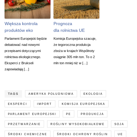
Większa kontrola
Prognoza
produktów eko
dla rolnictwa UE
Parlament Europejski będzie
Komisja Europejska szacuje,
debatować nad nowymi
że tegoroczna produkcja
przepisami dotyczącymi
zboża w krajach Wspólnoty
rolnictwa ekologicznego.
osiągnie 305 mln ton. To o 2
Eksperci z Brukseli
mln ton mniej niż w […]
zapowiadają […]
TAGS
AMERYKA POŁUDNIOWA
EKOLOGIA
EKSPERCI
IMPORT
KOMISJA EUROPEJSKA
PARLAMENT EUROPEJSKI
PE
PRODUKCJA
PRZETWARZANIE
ROŚLINY WYSOKOBIAŁKOWE
SOJA
ŚRODKI CHEMICZNE
ŚRODKI OCHRONY ROŚLIN
UE