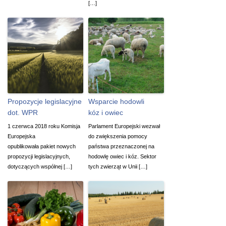
[…]
Propozycje legislacyjne
Wsparcie hodowli
dot. WPR
kóz i owiec
1 czerwca 2018 roku Komisja
Parlament Europejski wezwał
Europejska
do zwiększenia pomocy
opublikowała pakiet nowych
państwa przeznaczonej na
propozycji legislacyjnych,
hodowlę owiec i kóz. Sektor
dotyczących wspólnej […]
tych zwierząt w Unii […]