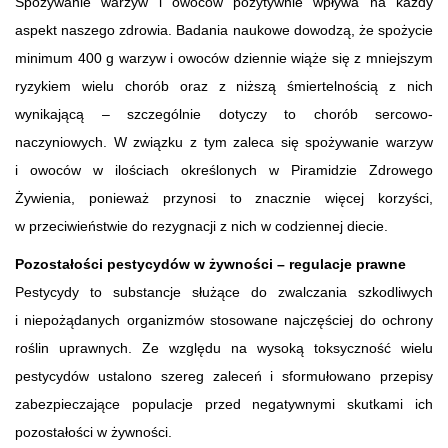
Spożywanie warzyw i owoców pozytywnie wpływa na każdy
aspekt naszego zdrowia. Badania naukowe dowodzą, że spożycie
minimum 400 g warzyw i owoców dziennie wiąże się z mniejszym
ryzykiem wielu chorób oraz z niższą śmiertelnością z nich
wynikającą – szczególnie dotyczy to chorób sercowo-
naczyniowych. W związku z tym zaleca się spożywanie warzyw
i owoców w ilościach określonych w Piramidzie Zdrowego
Żywienia, ponieważ przynosi to znacznie więcej korzyści,
w przeciwieństwie do rezygnacji z nich w codziennej diecie.
Pozostałości pestycydów w żywności – regulacje prawne
Pestycydy to substancje służące do zwalczania szkodliwych
i niepożądanych organizmów stosowane najczęściej do ochrony
roślin uprawnych. Ze względu na wysoką toksyczność wielu
pestycydów ustalono szereg zaleceń i sformułowano przepisy
zabezpieczające populacje przed negatywnymi skutkami ich
pozostałości w żywności.