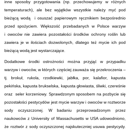
inne sposoby przygotowania (np. przechowujemy w różnych
temperaturach), ale bez wyjątków wszystkie należy myć pod
bieżącą wodą i osuszać papierowym ręcznikiem bezpośrednio
przed spożyciem. Większość przebadanych w Polsce warzyw
i owoców nie zawiera pozostałości środków ochrony roślin lub
zawiera je w ilościach dozwolonych, dlatego też mycie ich pod
bieżącą wodą jest wystarczające.
Dodatkowe środki ostrożności można przyjąć w przypadku
warzyw i owoców, w których częściej zauważa się przekroczenia –
tj. brokuł, rukola, rzodkiewki, jabłka, por, kalafior, kapusta
pekińska, kapusta brukselska, kapusta głowiasta, śliwki, czereśnie
oraz seler korzeniowy. Sprawdzonym sposobem na pozbycie się
pozostałości pestycydów jest mycie warzyw i owoców w roztworze
sody oczyszczonej. W badaniu przeprowadzonym przez
naukowców z University of Massachusetts w USA udowodniono,
że roztwór z sody oczyszczonej najskuteczniej usuwa pestycydy.