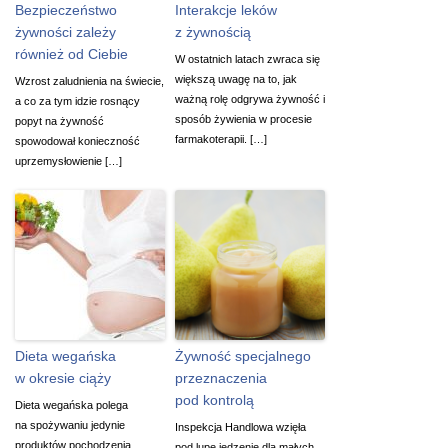
Bezpieczeństwo
Interakcje leków
żywności zależy
z żywnością
również od Ciebie
W ostatnich latach zwraca się
większą uwagę na to, jak
Wzrost zaludnienia na świecie,
ważną rolę odgrywa żywność i
a co za tym idzie rosnący
sposób żywienia w procesie
popyt na żywność
farmakoterapii. […]
spowodował konieczność
uprzemysłowienie […]
Dieta wegańska
Żywność specjalnego
w okresie ciąży
przeznaczenia
pod kontrolą
Dieta wegańska polega
na spożywaniu jedynie
Inspekcja Handlowa wzięła
produktów pochodzenia
pod lupę jedzenie dla małych