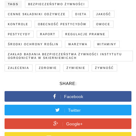
TAGS
BEZPIECZEŃSTWO ŻYWNOŚCI
CENNE SKŁADNIKI ODŻYWCZE
DIETA
JAKOŚĆ
KONTROLE
OBECNOŚĆ PESTYCYDÓW
OWOCE
PESTYCYDY
RAPORT
REGULACJE PRAWNE
ŚRODKI OCHRONY ROŚLIN
WARZYWA
WITAMINY
ZAKŁAD BADANIA BEZPIECZEŃSTWA ŻYWNOŚCI INSTYTUTU
OGRODNICTWA W SKIERNIEWICACH
ZALECENIA
ZDROWIE
ŻYWIENIE
ŻYWNOŚĆ
SHARE:
Facebook
Twitter
Google+