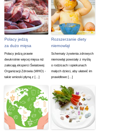
Polacy jedzą
Rozszerzanie diety
za dużo mięsa
niemowląt
Polacy jedzą prawie
Schematy żywienia zdrowych
dwukrotnie więcej mięsa niż
niemowląt powstały z myślą
zalecają eksperci Światowej
o rodzicach i opiekunach
Organizacji Zdrowia (WHO) -
małych dzieci, aby ułatwić im
takie wnioski płyną z […]
prawidłowe […]