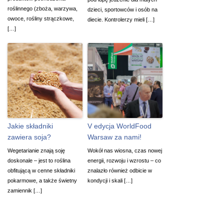
roślinnego (zboża, warzywa,
dzieci, sportowców i osób na
owoce, rośliny strączkowe,
diecie. Kontrolerzy mieli […]
[…]
Jakie składniki
V edycja WorldFood
zawiera soja?
Warsaw za nami!
Wegetarianie znają soję
Wokół nas wiosna, czas nowej
doskonale – jest to roślina
energii, rozwoju i wzrostu – co
obfitującą w cenne składniki
znalazło również odbicie w
pokarmowe, a także świetny
kondycji i skali […]
zamiennik […]