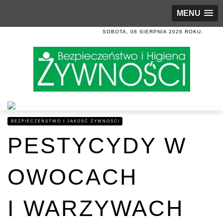
MENU
SOBOTA, 08 SIERPNIA 2026 ROKU.
BEZPIECZEŃSTWO I JAKOŚĆ ŻYWNOŚCI
PESTYCYDY W
OWOCACH
I WARZYWACH