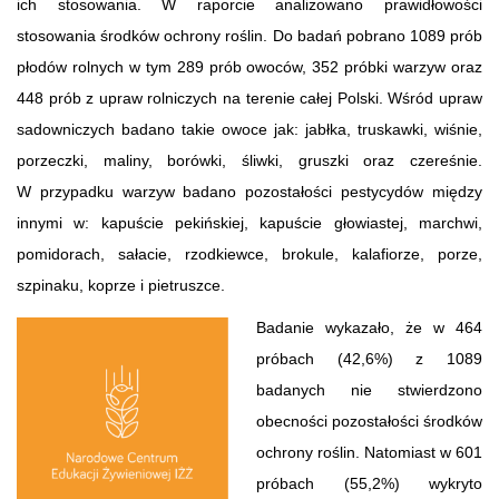
ich stosowania. W raporcie analizowano prawidłowości
stosowania środków ochrony roślin. Do badań pobrano 1089 prób
płodów rolnych w tym 289 prób owoców, 352 próbki warzyw oraz
448 prób z upraw rolniczych na terenie całej Polski. Wśród upraw
sadowniczych badano takie owoce jak: jabłka, truskawki, wiśnie,
porzeczki, maliny, borówki, śliwki, gruszki oraz czereśnie.
W przypadku warzyw badano pozostałości pestycydów między
innymi w: kapuście pekińskiej, kapuście głowiastej, marchwi,
pomidorach, sałacie, rzodkiewce, brokule, kalafiorze, porze,
szpinaku, koprze i pietruszce.
Badanie wykazało, że w 464
próbach (42,6%) z 1089
badanych nie stwierdzono
obecności pozostałości środków
ochrony roślin. Natomiast w 601
próbach (55,2%) wykryto