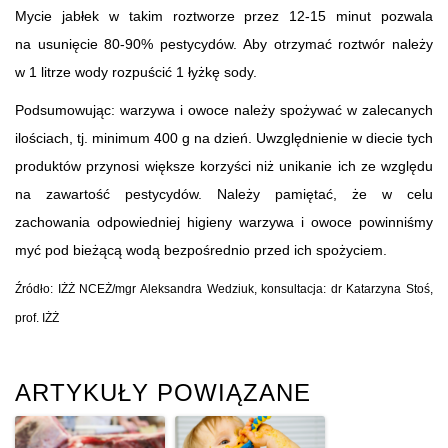
Mycie jabłek w takim roztworze przez 12-15 minut pozwala
na usunięcie 80-90% pestycydów. Aby otrzymać roztwór należy
w 1 litrze wody rozpuścić 1 łyżkę sody.
Podsumowując: warzywa i owoce należy spożywać w zalecanych
ilościach, tj. minimum 400 g na dzień. Uwzględnienie w diecie tych
produktów przynosi większe korzyści niż unikanie ich ze względu
na zawartość pestycydów. Należy pamiętać, że w celu
zachowania odpowiedniej higieny warzywa i owoce powinniśmy
myć pod bieżącą wodą bezpośrednio przed ich spożyciem.
Źródło: IŻŻ NCEŻ/mgr Aleksandra Wedziuk, konsultacja: dr Katarzyna Stoś,
prof. IŻŻ
ARTYKUŁY POWIĄZANE