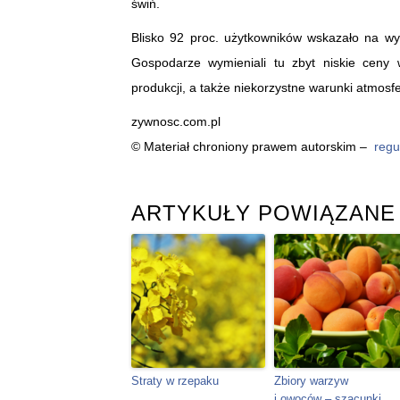
świń.
Blisko 92 proc. użytkowników wskazało na wy
Gospodarze wymieniali tu zbyt niskie ceny
produkcji, a także niekorzystne warunki atmosf
zywnosc.com.pl
© Materiał chroniony prawem autorskim –
regu
ARTYKUŁY POWIĄZANE
Straty w rzepaku
Zbiory warzyw
i owoców – szacunki