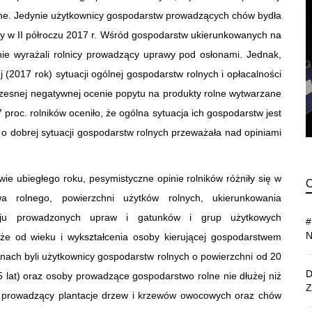
rolne. Jedynie użytkownicy gospodarstw prowadzących chów bydła
ry w II półroczu 2017 r. Wśród gospodarstw ukierunkowanych na
inie wyrażali rolnicy prowadzący uprawy pod osłonami. Jednak,
 (2017 rok) sytuacji ogólnej gospodarstw rolnych i opłacalności
oczesnej negatywnej ocenie popytu na produkty rolne wytwarzane
roc. rolników oceniło, że ogólna sytuacja ich gospodarstw jest
 o dobrej sytuacji gospodarstw rolnych przeważała nad opiniami
ie ubiegłego roku, pesymistyczne opinie rolników różniły się w
a rolnego, powierzchni użytków rolnych, ukierunkowania
zaju prowadzonych upraw i gatunków i grup użytkowych
że od wieku i wykształcenia osoby kierującej gospodarstwem
enach byli użytkownicy gospodarstw rolnych o powierzchni od 20
5 lat) oraz osoby prowadzące gospodarstwo rolne nie dłużej niż
nicy prowadzący plantacje drzew i krzewów owocowych oraz chów