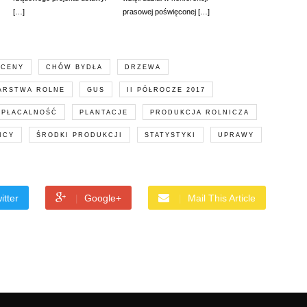
[…]
prasowej poświęconej […]
CENY
CHÓW BYDŁA
DRZEWA
ARSTWA ROLNE
GUS
II PÓŁROCZE 2017
OPŁACALNOŚĆ
PLANTACJE
PRODUKCJA ROLNICZA
ICY
ŚRODKI PRODUKCJI
STATYSTYKI
UPRAWY
itter
Google+
Mail This Article