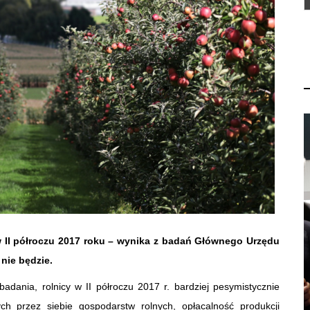
 w II półroczu 2017 roku – wynika z badań Głównego Urzędu
 nie będzie.
adania, rolnicy w II półroczu 2017 r. bardziej pesymistycznie
ch przez siebie gospodarstw rolnych, opłacalność produkcji