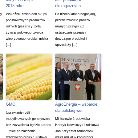
2018 roku
ekologicznych
y.
Wskaźnik zmian cen skupu
Po trzech latach negocjacji,
podstawowych produktów
przedstawiciele państw
rolnych (pszenicy, żyta,
unijnych przyjęli już
żywca wołowego, żywca
ostatecznie przepisy
wieprzowego, drobiu i mleka
dotyczące produkcji i
[…]
sprzedaży […]
GMO
AgroEnergia – wsparcie
dla polskiej wsi
Uprawianie roślin
modyfikowanych genetycznie
Ministrowie środowiska
bez zezwolenia będzie karane
Henryk Kowalczyk i rolnictwa
s
– takie są założenia
Jan Krzysztof Ardanowski
rządowego projektu ustawy.
wzięli udział w konferencji