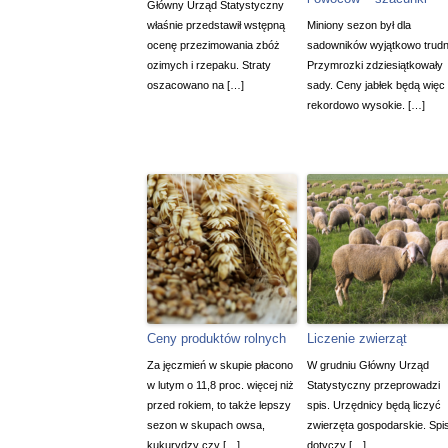
Główny Urząd Statystyczny
właśnie przedstawił wstępną
Miniony sezon był dla
ocenę przezimowania zbóż
sadowników wyjątkowo trudn
ozimych i rzepaku. Straty
Przymrozki zdziesiątkowały
oszacowano na […]
sady. Ceny jabłek będą więc
rekordowo wysokie. […]
Ceny produktów rolnych
Liczenie zwierząt
Za jęczmień w skupie płacono
W grudniu Główny Urząd
w lutym o 11,8 proc. więcej niż
Statystyczny przeprowadzi
przed rokiem, to także lepszy
spis. Urzędnicy będą liczyć
sezon w skupach owsa,
zwierzęta gospodarskie. Spi
kukurydzy czy […]
dotyczy […]