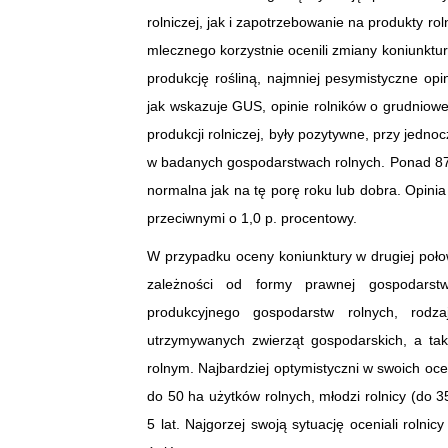
rolniczej, jak i zapotrzebowanie na produkty 
mlecznego korzystnie ocenili zmiany koniunktu
produkcję rośliną, najmniej pesymistyczne op
jak wskazuje GUS, opinie rolników o grudniowej
produkcji rolniczej, były pozytywne, przy jedn
w badanych gospodarstwach rolnych. Ponad 87 p
normalna jak na tę porę roku lub dobra. Opinia
przeciwnymi o 1,0 p. procentowy.
W przypadku oceny koniunktury w drugiej połow
zależności od formy prawnej gospodarstw
produkcyjnego gospodarstw rolnych, rod
utrzymywanych zwierząt gospodarskich, a tak
rolnym. Najbardziej optymistyczni w swoich oc
do 50 ha użytków rolnych, młodzi rolnicy (do 3
5 lat. Najgorzej swoją sytuację oceniali rol