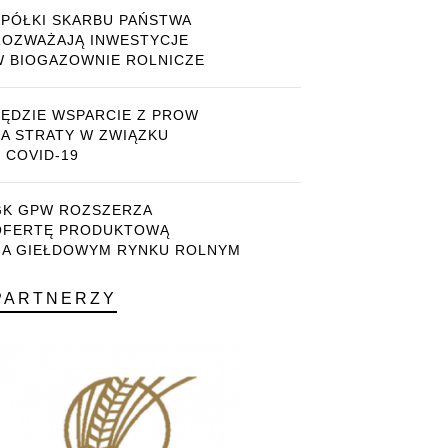
SPÓŁKI SKARBU PAŃSTWA
ROZWAŻAJĄ INWESTYCJE
W BIOGAZOWNIE ROLNICZE
BĘDZIE WSPARCIE Z PROW
ZA STRATY W ZWIĄZKU
 COVID-19
GK GPW ROZSZERZA
OFERTĘ PRODUKTOWĄ
NA GIEŁDOWYM RYNKU ROLNYM
PARTNERZY