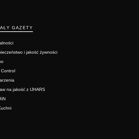
IAŁY GAZETY
alności
ieczeństwo i jakość żywności
wo
 Control
arzenia
aw na jakość z IJHARS
RiN
Kuchni