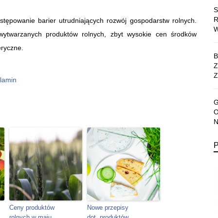
stępowanie barier utrudniających rozwój gospodarstw rolnych.
 wytwarzanych produktów rolnych, zbyt wysokie cen środków
eryczne.
Z
lamin
Ceny produktów
Nowe przepisy
rolnych w maju
dot. produktów