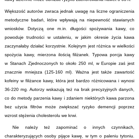
Większość autorów zwraca jednak uwagę na liczne ograniczenia
metodyczne badań, które wpływają na niepewność stawianych
wniosków. Dotyczą one m.in. długości spożywania kawy, co
powoduje trudności w ustaleniu, w jakim okresie życia kawa
zaczynałaby działać korzystnie. Kolejnym jest różnica w wielkości
spożycia kawy, mierzona ilością filiżanek. Typowa porcja kawy
w Stanach Zjednoczonych to około 250 ml, w Europie zaś jest
znacznie mniejsza (125-160 ml). Ważna jest także zawartość
kofeiny w filiżance kawy, która jest bardzo różnicowana i wynosi
36-220 mg. Autorzy wskazują też na brak precyzyjnych danych,
co do metody parzenia kawy i zdaniem niektórych kawa parzona
bez użycia filtrów może zwiększać ryzyko demencji poprzez
wzrost stężenia cholesterolu we krwi.
Nie należy też zapominać o innych czynnikach,
charakteryzujących osoby pijące kawę, w tym o paleniu tytoniu.