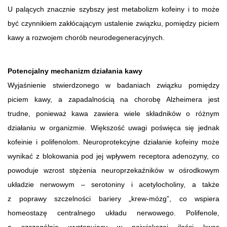
U palących znacznie szybszy jest metabolizm kofeiny i to może
być czynnikiem zakłócającym ustalenie związku, pomiędzy piciem
kawy a rozwojem chorób neurodegeneracyjnych.
Potencjalny mechanizm działania kawy
Wyjaśnienie stwierdzonego w badaniach związku pomiędzy
piciem kawy, a zapadalnością na chorobę Alzheimera jest
trudne, ponieważ kawa zawiera wiele składników o różnym
działaniu w organizmie. Większość uwagi poświęca się jednak
kofeinie i polifenolom. Neuroprotekcyjne działanie kofeiny może
wynikać z blokowania pod jej wpływem receptora adenozyny, co
powoduje wzrost stężenia neuroprzekaźników w ośrodkowym
układzie nerwowym – serotoniny i acetylocholiny, a także
z poprawy szczelności bariery „krew-mózg”, co wspiera
homeostazę centralnego układu nerwowego. Polifenole,
a szczególnie występujący w największej ilości kwas