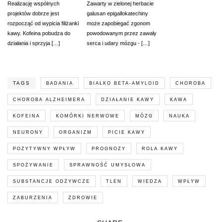
Realizację wspólnych
Zawarty w zielonej herbacie
projektów dobrze jest
galusan epigallokatechiny
rozpocząć od wypicia filiżanki
może zapobiegać zgonom
kawy. Kofeina pobudza do
powodowanym przez zawały
działania i sprzyja […]
serca i udary mózgu - […]
TAGS
BADANIA
BIAŁKO BETA-AMYLOID
CHOROBA
CHOROBA ALZHEIMERA
DZIAŁANIE KAWY
KAWA
KOFEINA
KOMÓRKI NERWOWE
MÓZG
NAUKA
NEURONY
ORGANIZM
PICIE KAWY
POZYTYWNY WPŁYW
PROGNOZY
ROLA KAWY
SPOŻYWANIE
SPRAWNOŚĆ UMYSŁOWA
SUBSTANCJE ODŻYWCZE
TLEN
WIEDZA
WPŁYW
ZABURZENIA
ZDROWIE