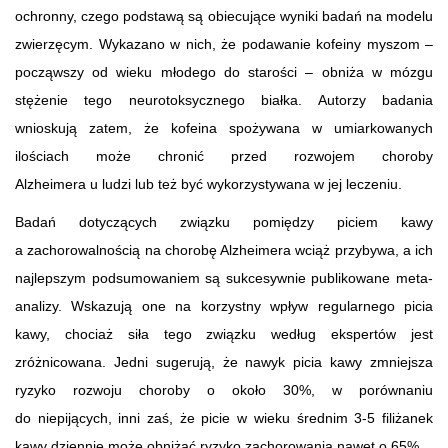
ochronny, czego podstawą są obiecujące wyniki badań na modelu
zwierzęcym. Wykazano w nich, że podawanie kofeiny myszom –
począwszy od wieku młodego do starości – obniża w mózgu
stężenie tego neurotoksycznego białka. Autorzy badania
wnioskują zatem, że kofeina spożywana w umiarkowanych
ilościach może chronić przed rozwojem choroby
Alzheimera u ludzi lub też być wykorzystywana w jej leczeniu.
Badań dotyczących związku pomiędzy piciem kawy
a zachorowalnością na chorobę Alzheimera wciąż przybywa, a ich
najlepszym podsumowaniem są sukcesywnie publikowane meta-
analizy. Wskazują one na korzystny wpływ regularnego picia
kawy, chociaż siła tego związku według ekspertów jest
zróżnicowana. Jedni sugerują, że nawyk picia kawy zmniejsza
ryzyko rozwoju choroby o około 30%, w porównaniu
do niepijących, inni zaś, że picie w wieku średnim 3-5 filiżanek
kawy dziennie może obniżać ryzyko zachorowania nawet o 65%.