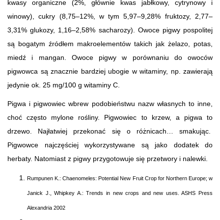
kwasy organiczne (2%, głównie kwas jabłkowy, cytrynowy i
winowy), cukry (8,75–12%, w tym 5,97–9,28% fruktozy, 2,77–
3,31% glukozy, 1,16–2,58% sacharozy). Owoce pigwy pospolitej
są bogatym źródłem makroelementów takich jak żelazo, potas,
miedź i mangan. Owoce pigwy w porównaniu do owoców
pigwowca są znacznie bardziej ubogie w witaminy, np. zawierają
jedynie ok. 25 mg/100 g witaminy C.
Pigwa i pigwowiec wbrew podobieństwu nazw własnych to inne,
choć często mylone rośliny. Pigwowiec to krzew, a pigwa to
drzewo. Najłatwiej przekonać się o różnicach… smakując.
Pigwowce najczęściej wykorzystywane są jako dodatek do
herbaty. Natomiast z pigwy przygotowuje się przetwory i nalewki.
Rumpunen K.: Chaenomeles: Potential New Fruit Crop for Northern Europe; w
Janick J., Whipkey A.: Trends in new crops and new uses. ASHS Press
Alexandria 2002