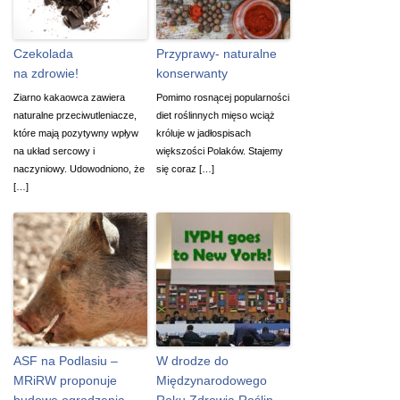
Czekolada
Przyprawy- naturalne
na zdrowie!
konserwanty
Ziarno kakaowca zawiera
Pomimo rosnącej popularności
naturalne przeciwutleniacze,
diet roślinnych mięso wciąż
które mają pozytywny wpływ
króluje w jadłospisach
na układ sercowy i
większości Polaków. Stajemy
naczyniowy. Udowodniono, że
się coraz […]
[…]
ASF na Podlasiu –
W drodze do
MRiRW proponuje
Międzynarodowego
budowę ogrodzenia
Roku Zdrowia Roślin