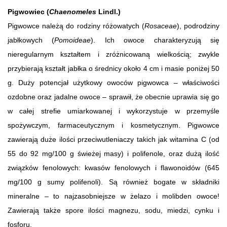
Pigwowiec (
Chaenomeles
Lindl.)
Pigwowce należą do rodziny różowatych (
Rosaceae
), podrodziny
jabłkowych (
Pomoideae
). Ich owoce charakteryzują się
nieregularnym kształtem i zróżnicowaną wielkością; zwykle
przybierają kształt jabłka o średnicy około 4 cm i masie poniżej 50
g. Duży potencjał użytkowy owoców pigwowca – właściwości
ozdobne oraz jadalne owoce – sprawił, że obecnie uprawia się go
w całej strefie umiarkowanej i wykorzystuje w przemyśle
spożywczym, farmaceutycznym i kosmetycznym. Pigwowce
zawierają duże ilości przeciwutleniaczy takich jak witamina C (od
55 do 92 mg/100 g świeżej masy) i polifenole, oraz dużą ilość
związków fenolowych: kwasów fenolowych i flawonoidów (645
mg/100 g sumy polifenoli). Są również bogate w składniki
mineralne – to najzasobniejsze w żelazo i molibden owoce!
Zawierają także spore ilości magnezu, sodu, miedzi, cynku i
fosforu.