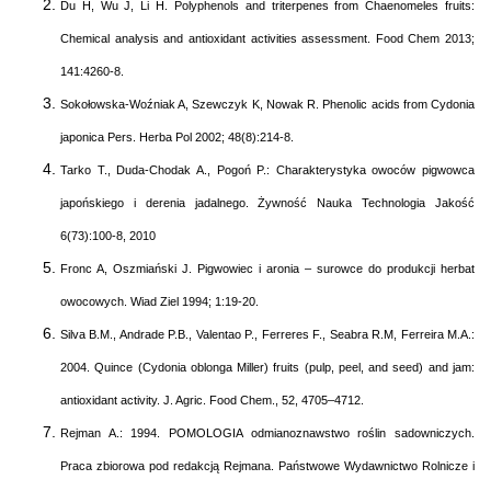
Du H, Wu J, Li H. Polyphenols and triterpenes from Chaenomeles fruits:
Chemical analysis and antioxidant activities assessment. Food Chem 2013;
141:4260-8.
Sokołowska-Woźniak A, Szewczyk K, Nowak R. Phenolic acids from Cydonia
japonica Pers. Herba Pol 2002; 48(8):214-8.
Tarko T., Duda-Chodak A., Pogoń P.: Charakterystyka owoców pigwowca
japońskiego i derenia jadalnego. Żywność Nauka Technologia Jakość
6(73):100-8, 2010
Fronc A, Oszmiański J. Pigwowiec i aronia – surowce do produkcji herbat
owocowych. Wiad Ziel 1994; 1:19-20.
Silva B.M., Andrade P.B., Valentao P., Ferreres F., Seabra R.M, Ferreira M.A.:
2004. Quince (Cydonia oblonga Miller) fruits (pulp, peel, and seed) and jam:
antioxidant activity. J. Agric. Food Chem., 52, 4705–4712.
Rejman A.: 1994. POMOLOGIA odmianoznawstwo roślin sadowniczych.
Praca zbiorowa pod redakcją Rejmana. Państwowe Wydawnictwo Rolnicze i