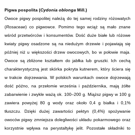
Pigwa pospolita (
Cydonia oblonga
Mill.)
Owoce pigwy pospolitej należą do tej samej rodziny różowatych
(
Rosaceae
) co pigwowce. Pomimo tego wciąż są mało znane
wśród przetwórców i konsumentów. Dość duże białe lub różowe
kwiaty pigwy osadzone są na niedużym drzewie i pojawiają się
później niż u większości drzew owocowych, bo w połowie maja.
Owoce są zbliżone kształtem do jabłka lub gruszki. Ich cechą
charakterystyczną jest skórka pokryta kutnerem, który ściera się
w trakcie dojrzewania. W polskich warunkach owoce dojrzewają
dość późno, na przełomie września i października, mają żółte
zabarwienie i zwykle ważą ok. 100–200 g. Miąższ pigwy w 100 g
zawiera powyżej 80 g wody oraz około 0,4 g białka i 0,1%
tłuszczu. Dzięki dużej zawartości pektyn (0,4%) spożywanie
owoców pigwy zmniejsza dolegliwości układu pokarmowego oraz
korzystnie wpływa na perystaltykę jelit. Pozostałe składniki to