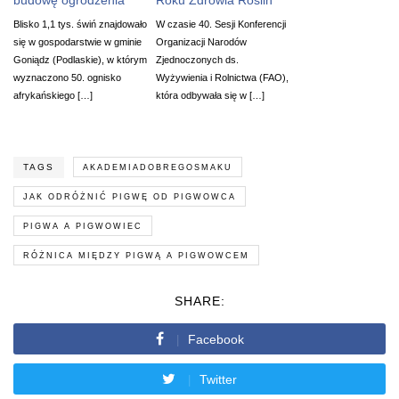
Blisko 1,1 tys. świń znajdowało
W czasie 40. Sesji Konferencji
się w gospodarstwie w gminie
Organizacji Narodów
Goniądz (Podlaskie), w którym
Zjednoczonych ds.
wyznaczono 50. ognisko
Wyżywienia i Rolnictwa (FAO),
afrykańskiego […]
która odbywała się w […]
TAGS
AKADEMIADOBREGOSMAKU
JAK ODRÓŻNIĆ PIGWĘ OD PIGWOWCA
PIGWA A PIGWOWIEC
RÓŻNICA MIĘDZY PIGWĄ A PIGWOWCEM
SHARE:
Facebook
Twitter