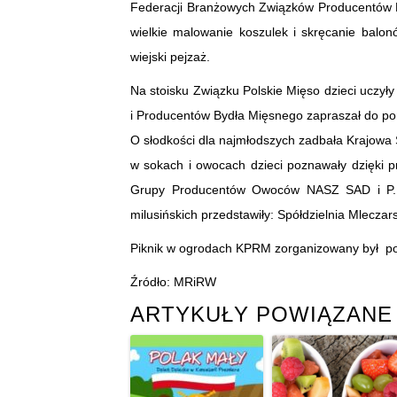
Federacji Branżowych Związków Producentów R
wielkie malowanie koszulek i skręcanie balon
wiejski pejzaż.
Na stoisku Związku Polskie Mięso dzieci uczy
i Producentów Bydła Mięsnego zapraszał do p
O słodkości dla najmłodszych zadbała Krajowa S
w sokach i owocach dzieci poznawały dzięki p
Grupy Producentów Owoców NASZ SAD i P.P.
milusińskich przedstawiły: Spółdzielnia Mlec
Piknik w ogrodach KPRM zorganizowany był po 
Źródło: MRiRW
ARTYKUŁY POWIĄZANE