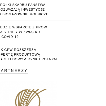
SPÓŁKI SKARBU PAŃSTWA
ROZWAŻAJĄ INWESTYCJE
W BIOGAZOWNIE ROLNICZE
BĘDZIE WSPARCIE Z PROW
ZA STRATY W ZWIĄZKU
 COVID-19
GK GPW ROZSZERZA
OFERTĘ PRODUKTOWĄ
NA GIEŁDOWYM RYNKU ROLNYM
PARTNERZY