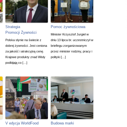
Strategia
Pomoc żywnościowa
Promocji Żywności
Minister Krzysztof Jurgiel w
Polska słynie na świecie z
dniu 13 lipca br. uczestniczył w
dobrej żywności. Jest ceniona
briefingu zorganizowanym
za jakość i atrakcyjną cenę.
przez minister rodziny, pracy i
Krajowe produkty znad Wisły
polityki […]
podbijają co […]
V edycja WorldFood
Budowa marki