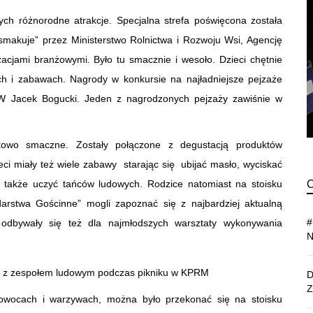
ych różnorodne atrakcje. Specjalna strefa poświęcona została
makuje” przez Ministerstwo Rolnictwa i Rozwoju Wsi, Agencję
acjami branżowymi. Było tu smacznie i wesoło. Dzieci chętnie
h i zabawach. Nagrody w konkursie na najładniejsze pejzaże
RW Jacek Bogucki. Jeden z nagrodzonych pejzaży zawiśnie w
kowo smaczne. Zostały połączone z degustacją produktów
ci miały też wiele zabawy starając się ubijać masło, wyciskać
 a także uczyć tańców ludowych. Rodzice natomiast na stoisku
odarstwa Gościnne” mogli zapoznać się z najbardziej aktualną
 Tu odbywały się też dla najmłodszych warsztaty wykonywania
i z zespołem ludowym podczas pikniku w KPRM
 owocach i warzywach, można było przekonać się na stoisku