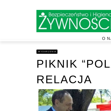
O N
WYDARZENIA
PIKNIK “PO
RELACJA