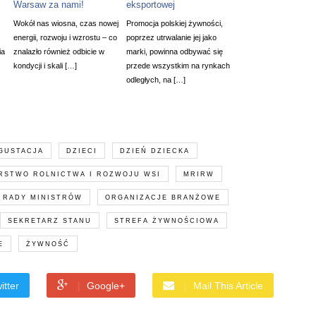
Warsaw za nami!
eksportowej
Wokół nas wiosna, czas nowej
Promocja polskiej żywności,
energii, rozwoju i wzrostu – co
poprzez utrwalanie jej jako
ia
znalazło również odbicie w
marki, powinna odbywać się
kondycji i skali […]
przede wszystkim na rynkach
odległych, na […]
GUSTACJA
DZIECI
DZIEŃ DZIECKA
RSTWO ROLNICTWA I ROZWOJU WSI
MRIRW
 RADY MINISTRÓW
ORGANIZACJE BRANŻOWE
SEKRETARZ STANU
STREFA ŻYWNOŚCIOWA
E
ŻYWNOŚĆ
itter
Google+
Mail This Article