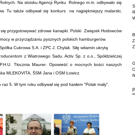
olnych. Na stoisku Agencji Rynku Rolnego m.in. odbywało się
ów. Tu także odbywał się konkurs na najpiękniejszy malarski,
ły się przygotowywać zdrowe kanapki. Polski Związek Hodowców
omocy w przyrządzaniu pysznych polskich hamburgerów.
Z
półka Cukrowa S.A. i ZPC J. Chylak. Siłę witamin ukrytą
roducentom z Wiatrowego Sadu, Activ Sp. z o.o., Spółdzielczej
H.U. Tłocznia Maurer. Opowieść o mocnych kości naszych
zarska MLEKOVITA, ŚSM Jana i OSM Łowicz.
raz 5. W tym roku odbywał się pod hasłem "Polak mały".