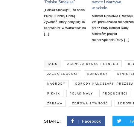
“Polska Smakuje”
owoce i warzywa
w szkole
„Polska Smakuje” – to hasło
Pikniku Poznaj Dobrą
Minister Rolnictwa i Rozwoju
Żywność, który odbył się 16
Wsi przekazał do rozpatrzen
czerwca br. w Warszawie na
przez Stały Komitet Rady
[…]
Ministrów, projekt
rozporządzenia Rady […]
TAGS
AGENCJA RYNKU ROLNEGO
DE
JACEK BOGUCKI
KONKURSY
MINISTE
NAGRODY
OGRODY KANCELARII PREZESA
PIKNIK
POLAK MAŁY
PRODUCENCI
ZABAWA
ZDROWA ŻYWNOŚĆ
ZDROWI
SHARE:
Facebook
Tw