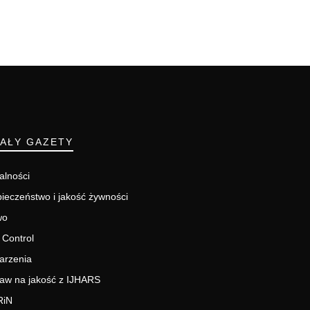
IAŁY GAZETY
alności
ieczeństwo i jakość żywności
wo
 Control
arzenia
aw na jakość z IJHARS
RiN