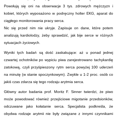
Powołują się oni na obserwacje 3 tys. zdrowych mężczyzn i
kobiet, których wyposażono w podręczny holter EKG, aparat do
ciągłego monitorowania pracy serca.
Nic się przed nim nie ukryje. Zapisuje on dane, które potem
analizują kardiolodzy, żeby sprawdzić, jak bije serce w różnych
sytuacjach życiowych.
Wyniki tych badań są dość zaskakujące: aż u ponad jednej
czwartej ochotników po wypiciu piwa zarejestrowano tachykardię
zatokową, czyli przyśpieszony rytm serca powyżej 100 uderzeń
na minutę (w stanie spoczynkowym). Zwykle u 1-2 proc. osób co
jakiś czas zdarza się tego rodzaju arytmia serca.
Główny autor badania prof. Moritz F. Sinner twierdzi, że piwo
może powodować również przejściowe migotanie przedsionków,
odczuwane jako kołatanie serca. Specjalista podkreśla, że
obydwa rodzaje arytmii nie były związane z innymi czynnikami