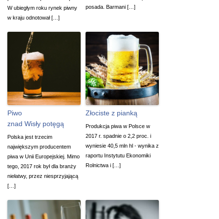
posada. Barmani […]
W ubiegłym roku rynek piwny
w kraju odnotował […]
Piwo
Złociste z pianką
znad Wisły potęgą
Produkcja piwa w Polsce w
2017 r. spadnie o 2,2 proc. i
Polska jest trzecim
wyniesie 40,5 mln hl - wynika z
największym producentem
raportu Instytutu Ekonomiki
piwa w Unii Europejskiej. Mimo
Rolnictwa i […]
tego, 2017 rok był dla branży
niełatwy, przez niesprzyjającą
[…]