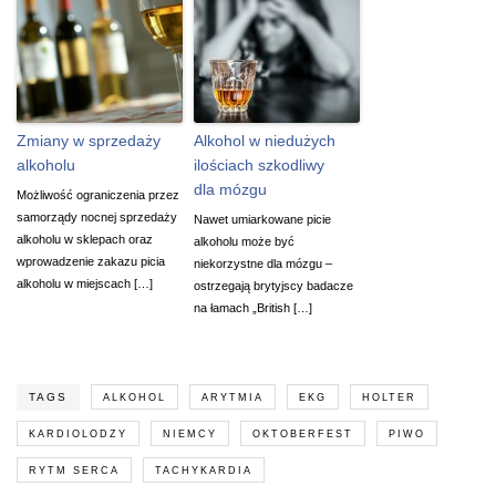
Zmiany w sprzedaży
Alkohol w niedużych
alkoholu
ilościach szkodliwy
dla mózgu
Możliwość ograniczenia przez
samorządy nocnej sprzedaży
Nawet umiarkowane picie
alkoholu w sklepach oraz
alkoholu może być
wprowadzenie zakazu picia
niekorzystne dla mózgu –
alkoholu w miejscach […]
ostrzegają brytyjscy badacze
na łamach „British […]
TAGS
ALKOHOL
ARYTMIA
EKG
HOLTER
KARDIOLODZY
NIEMCY
OKTOBERFEST
PIWO
RYTM SERCA
TACHYKARDIA