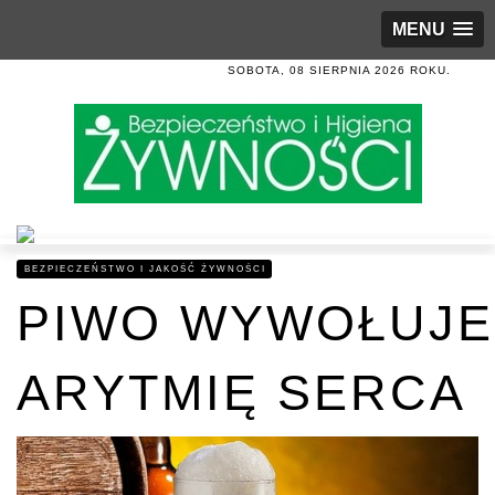
MENU
SOBOTA, 08 SIERPNIA 2026 ROKU.
BEZPIECZEŃSTWO I JAKOŚĆ ŻYWNOŚCI
PIWO WYWOŁUJE
ARYTMIĘ SERCA