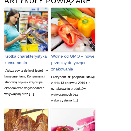
ARTYKUŁY POWIĄZANE
Krótka charakterystyka
Wolne od GMO – nowe
konsumenta
przepisy dotyczące
znakowania
„Wszyscy, z definicji jesteśmy
konsumentami. Konsumenci
Prezydent RP podpisał ustawę
stanowią największą grupę
z dnia 13 czerwca 2019 r. o
ekonomiczną w gospodarce,
oznakowaniu produktów
wpływającą oraz […]
wytworzonych bez
wykorzystania […]