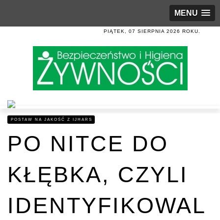
MENU
PIĄTEK, 07 SIERPNIA 2026 ROKU.
POSTAW NA JAKOŚĆ Z IJHARS
PO NITCE DO
KŁĘBKA, CZYLI
IDENTYFIKOWAL