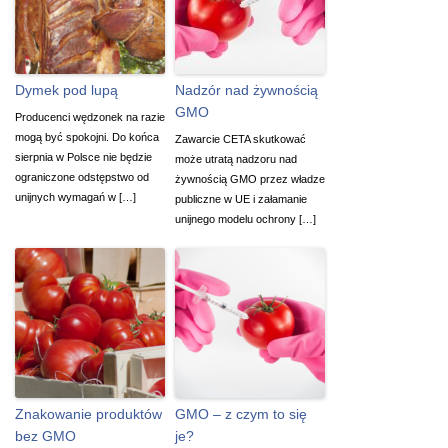
Dymek pod lupą
Nadzór nad żywnością
GMO
Producenci wędzonek na razie
mogą być spokojni. Do końca
Zawarcie CETA skutkować
sierpnia w Polsce nie będzie
może utratą nadzoru nad
ograniczone odstępstwo od
żywnością GMO przez władze
unijnych wymagań w […]
publiczne w UE i załamanie
unijnego modelu ochrony […]
Znakowanie produktów
GMO – z czym to się
bez GMO
je?