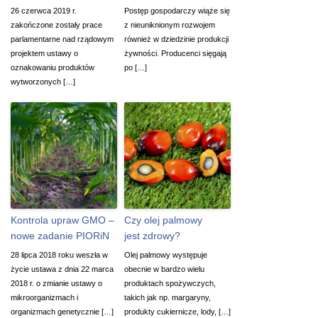
26 czerwca 2019 r.
Postęp gospodarczy wiąże się
zakończone zostały prace
z nieuniknionym rozwojem
parlamentarne nad rządowym
również w dziedzinie produkcji
projektem ustawy o
żywności. Producenci sięgają
oznakowaniu produktów
po […]
wytworzonych […]
Kontrola upraw GMO –
Czy olej palmowy
nowe zadanie PIORiN
jest zdrowy?
28 lipca 2018 roku weszła w
Olej palmowy występuje
życie ustawa z dnia 22 marca
obecnie w bardzo wielu
2018 r. o zmianie ustawy o
produktach spożywczych,
mikroorganizmach i
takich jak np. margaryny,
organizmach genetycznie […]
produkty cukiernicze, lody, […]