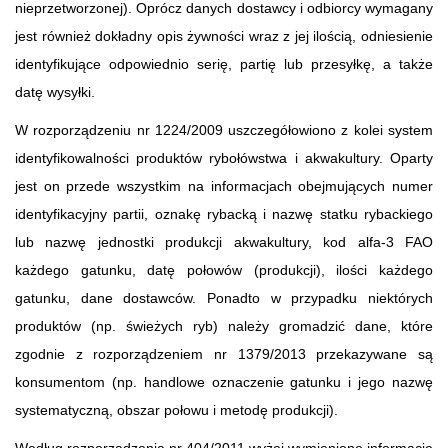
nieprzetworzonej). Oprócz danych dostawcy i odbiorcy wymagany
jest również dokładny opis żywności wraz z jej ilością, odniesienie
identyfikujące odpowiednio serię, partię lub przesyłkę, a także
datę wysyłki.
W rozporządzeniu nr 1224/2009 uszczegółowiono z kolei system
identyfikowalności produktów rybołówstwa i akwakultury. Oparty
jest on przede wszystkim na informacjach obejmujących numer
identyfikacyjny partii, oznakę rybacką i nazwę statku rybackiego
lub nazwę jednostki produkcji akwakultury, kod alfa-3 FAO
każdego gatunku, datę połowów (produkcji), ilości każdego
gatunku, dane dostawców. Ponadto w przypadku niektórych
produktów (np. świeżych ryb) należy gromadzić dane, które
zgodnie z rozporządzeniem nr 1379/2013 przekazywane są
konsumentom (np. handlowe oznaczenie gatunku i jego nazwę
systematyczną, obszar połowu i metodę produkcji).
Według rozporządzenia nr 404/2011 wyżej wymienione informacje