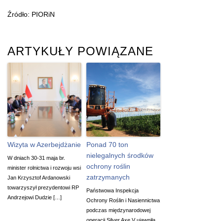
Źródło: PIORiN
ARTYKUŁY POWIĄZANE
Wizyta w Azerbejdżanie
Ponad 70 ton
nielegalnych środków
W dniach 30-31 maja br.
ochrony roślin
minister rolnictwa i rozwoju wsi
zatrzymanych
Jan Krzysztof Ardanowski
towarzyszył prezydentowi RP
Państwowa Inspekcja
Andrzejowi Dudzie […]
Ochrony Roślin i Nasiennictwa
podczas międzynarodowej
operacji Silver Axe V ujawniła,