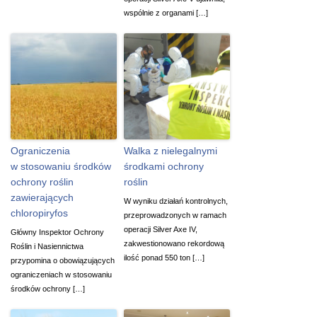
wspólnie z organami […]
Ograniczenia
Walka z nielegalnymi
w stosowaniu środków
środkami ochrony
ochrony roślin
roślin
zawierających
W wyniku działań kontrolnych,
chloropiryfos
przeprowadzonych w ramach
operacji Silver Axe IV,
Główny Inspektor Ochrony
zakwestionowano rekordową
Roślin i Nasiennictwa
ilość ponad 550 ton […]
przypomina o obowiązujących
ograniczeniach w stosowaniu
środków ochrony […]