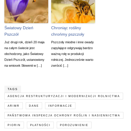
Światowy Dzień
Chroniąc rośliny
Pszczół
chrońmy pszczoły
Już drugi rok, dzień 20 maja
Pszczoły miodne i inne owady
na całym świecie jest
zapylające odgrywają bardzo
obchodzony, jako Światowy
ważną rolę w produkcji
Dzień Pszczół, ustanowiony
rolniczej. Jednocześnie warto
na wniosek Słowenii w […]
zwrócić […]
TAGS
AGENCJA RESTRUKTURYZACJI I MODERNIZACJI ROLNICTWA
ARIMR
DANE
INFORMACJE
PAŃSTWOWA INSPEKCJA OCHRONY ROŚLIN I NASIENNICTWA
PIORIN
PŁATNOŚCI
POROZUMIENIE