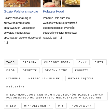
Gdzie Polska smakuje
Polagra Food
Polacy zakochali się w
Ponad 25 mld euro ma
zdrowych produktach
wynieść w tym roku wartość
spożywczych. Od kilku lat
eksportu polskiej żywności –
powstają kooperatywy
podkreślił minister rolnictwa i
spożywcze, weekendowe targi
rozwoju wsi […]
[…]
TAGS
BADANIA
CHOROBY SKÓRY
CYNK
DIETA
DRÓB
GENETYK
GROŹNY CYNK
KOBIETY
ŁYSIENIE
METABOLIZM BIAŁEK
METALE CIĘŻKIE
MĘŻCZYŹNI
MIĘDZYNARODOWE CENTRUM NOWOTWORÓW DZIEDZICZNYCH
POMORSKIEGO UNIWERSYTETU MEDYCZNEGO W SZCZECINIE
MIĘSO
MIKROELEMENTY
MIT
NOWOTWORY