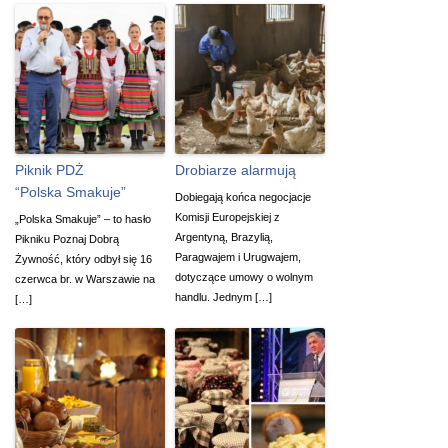
Piknik PDŻ
Drobiarze alarmują
“Polska Smakuje”
Dobiegają końca negocjacje
Komisji Europejskiej z
„Polska Smakuje” – to hasło
Argentyną, Brazylią,
Pikniku Poznaj Dobrą
Paragwajem i Urugwajem,
Żywność, który odbył się 16
dotyczące umowy o wolnym
czerwca br. w Warszawie na
handlu. Jednym […]
[…]