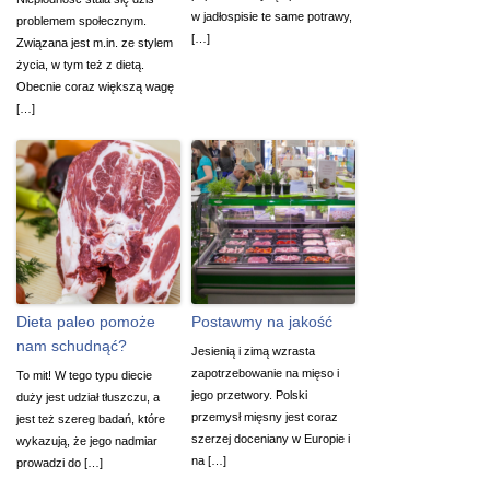
w jadłospisie te same potrawy,
problemem społecznym.
[…]
Związana jest m.in. ze stylem
życia, w tym też z dietą.
Obecnie coraz większą wagę
[…]
Dieta paleo pomoże
Postawmy na jakość
nam schudnąć?
Jesienią i zimą wzrasta
zapotrzebowanie na mięso i
To mit! W tego typu diecie
jego przetwory. Polski
duży jest udział tłuszczu, a
przemysł mięsny jest coraz
jest też szereg badań, które
szerzej doceniany w Europie i
wykazują, że jego nadmiar
na […]
prowadzi do […]