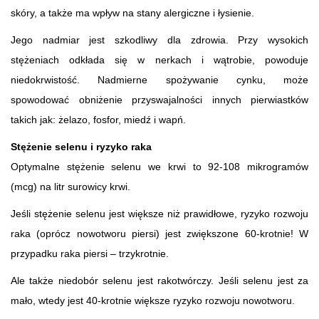
skóry, a także ma wpływ na stany alergiczne i łysienie.
Jego nadmiar jest szkodliwy dla zdrowia. Przy wysokich
stężeniach odkłada się w nerkach i wątrobie, powoduje
niedokrwistość. Nadmierne spożywanie cynku, może
spowodować obniżenie przyswajalności innych pierwiastków
takich jak: żelazo, fosfor, miedź i wapń.
Stężenie selenu i ryzyko raka
Optymalne stężenie selenu we krwi to 92-108 mikrogramów
(mcg) na litr surowicy krwi.
Jeśli stężenie selenu jest większe niż prawidłowe, ryzyko rozwoju
raka (oprócz nowotworu piersi) jest zwiększone 60-krotnie! W
przypadku raka piersi – trzykrotnie.
Ale także niedobór selenu jest rakotwórczy. Jeśli selenu jest za
mało, wtedy jest 40-krotnie większe ryzyko rozwoju nowotworu.