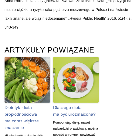
Anna Rorbach-Dolata, Agnieszka Piwowar, Zofia Marchewka, „Ekspozycja na
metale ciężkie a ryzyko raka pęcherza moczowego w Polsce i na świecie –
fakty znane, ale wciąż niedoceniane”, „Hygeia Public Health” 2016, 51(4): s.
343-349
ARTYKUŁY POWIĄZANE
Dietetyk: dieta
Dlaczego dieta
propłodnościowa
ma być urozmaicona?
ma coraz większe
Komponując dietę, nawet
znaczenie
najbardziej prawidłową, można
popaść w rutynę i powtarzać
Niepłodność stała się dziś