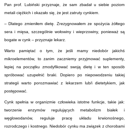
Pan prof. Lubiński przyznaje, że sam zbadał u siebie poziom
metali ciężkich i okazało się, że jest zatruty cynkiem.
– Dlatego zmieniłem dietę. Zrezygnowałem ze spożycia żółtego
sera i mięsa, szczególnie wołowiny i wieprzowiny, ponieważ są
bogate w cynk – przyznaje lekarz.
Warto pamiętać o tym, że jeśli mamy niedobór jakichś
mikroelementów, to zanim zaczniemy przyjmować suplementy,
lepiej na początku zmodyfikować swoją dietę i w ten sposób
spróbować uzupełnić braki. Dopiero po niepowodzeniu takiej
strategii warto porozmawiać z lekarzem lub/i dietetykiem, jak
postępować.
Cynk spełnia w organizmie człowieka istotne funkcje, takie jak:
tworzenie enzymów regulujących metabolizm białek i
węglowodanów, reguluje pracę układu krwionośnego,
rozrodczego i kostnego. Niedobór cynku ma związek z chorobami