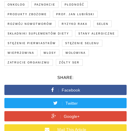
ONKOLOG
PAZNOKCIE
PŁODNOŚĆ
PRODUKTY ZBOŻOWE
PROF. JAN LUBIŃSKI
ROZWÓJ NOWOTWORÓW
RYZYKO RAKA
SELEN
SKŁADNIKI SUPLEMENTÓW DIETY
STANY ALERGICZNE
STĘŻENIE PIERWIASTKÓW
STĘŻENIE SELENU
WIEPRZOWINA
WŁOSY
WOŁOWINA
ZATRUCIE ORGANIZMU
ŻÓŁTY SER
SHARE:
Facebook
Twitter
Google+
Mail This Article