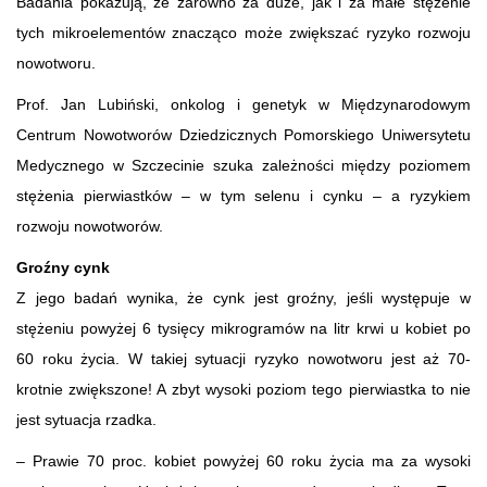
Badania pokazują, że zarówno za duże, jak i za małe stężenie
tych mikroelementów znacząco może zwiększać ryzyko rozwoju
nowotworu.
Prof. Jan Lubiński, onkolog i genetyk w Międzynarodowym
Centrum Nowotworów Dziedzicznych Pomorskiego Uniwersytetu
Medycznego w Szczecinie szuka zależności między poziomem
stężenia pierwiastków – w tym selenu i cynku – a ryzykiem
rozwoju nowotworów.
Groźny cynk
Z jego badań wynika, że cynk jest groźny, jeśli występuje w
stężeniu powyżej 6 tysięcy mikrogramów na litr krwi u kobiet po
60 roku życia. W takiej sytuacji ryzyko nowotworu jest aż 70-
krotnie zwiększone! A zbyt wysoki poziom tego pierwiastka to nie
jest sytuacja rzadka.
– Prawie 70 proc. kobiet powyżej 60 roku życia ma za wysoki