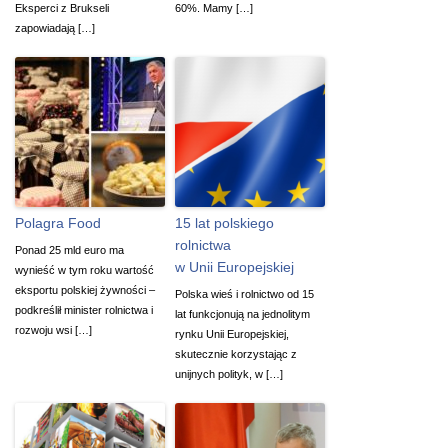
Eksperci z Brukseli
60%. Mamy […]
zapowiadają […]
Polagra Food
15 lat polskiego
rolnictwa
Ponad 25 mld euro ma
w Unii Europejskiej
wynieść w tym roku wartość
eksportu polskiej żywności –
Polska wieś i rolnictwo od 15
podkreślił minister rolnictwa i
lat funkcjonują na jednolitym
rozwoju wsi […]
rynku Unii Europejskiej,
skutecznie korzystając z
unijnych polityk, w […]