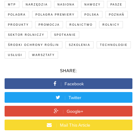
MTP
NARZĘDZIA
NASIONA
NAWOZY
PASZE
POLAGRA
POLAGRA PREMIERY
POLSKA
POZNAŃ
PRODUKTY
PROMOCJA
ROLNICTWO
ROLNICY
SEKTOR ROLNICZY
SPOTKANIE
ŚRODKI OCHRONY ROŚLIN
SZKOLENIA
TECHNOLOGIE
USŁUGI
WARSZTATY
SHARE:
Facebook
Twitter
Google+
Mail This Article