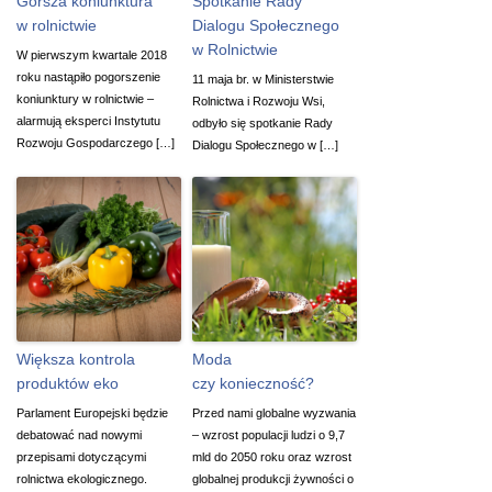
Gorsza koniunktura
Spotkanie Rady
w rolnictwie
Dialogu Społecznego
w Rolnictwie
W pierwszym kwartale 2018
roku nastąpiło pogorszenie
11 maja br. w Ministerstwie
koniunktury w rolnictwie –
Rolnictwa i Rozwoju Wsi,
alarmują eksperci Instytutu
odbyło się spotkanie Rady
Rozwoju Gospodarczego […]
Dialogu Społecznego w […]
Większa kontrola
Moda
produktów eko
czy konieczność?
Parlament Europejski będzie
Przed nami globalne wyzwania
debatować nad nowymi
– wzrost populacji ludzi o 9,7
przepisami dotyczącymi
mld do 2050 roku oraz wzrost
rolnictwa ekologicznego.
globalnej produkcji żywności o