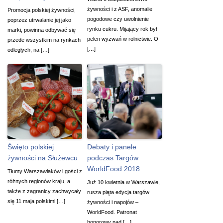
żywności i z ASF, anomalie
Promocja polskiej żywności,
pogodowe czy uwolnienie
poprzez utrwalanie jej jako
rynku cukru. Mijający rok był
marki, powinna odbywać się
pełen wyzwań w rolnictwie. O
przede wszystkim na rynkach
[…]
odległych, na […]
Święto polskiej
Debaty i panele
żywności na Służewcu
podczas Targów
WorldFood 2018
Tłumy Warszawiaków i gości z
różnych regionów kraju, a
Już 10 kwietnia w Warszawie,
także z zagranicy zachwycały
rusza piąta edycja targów
się 11 maja polskimi […]
żywności i napojów –
WorldFood. Patronat
honorowy nad […]