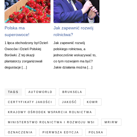
Polska ma
Jak zapewnić rozwój
superowoce!
rolnictwa?
1 lipca obchodzony był Dzień
Jak zapewnić rozwój
Owoców i Dzień Polskiej
polskiego rolnictwa, a
Borówki. Z tej okazji
jednocześnie wskazywać to,
plantatorzy zorganizowali
co tym rozwojem ma być?
degustacje […]
Jakie działania można […]
TAGS
AUTOWORLD
BRUKSELA
CERTYFIKATY JAKOŚCI
JAKOŚĆ
KOWR
KRAJOWY OŚRODEK WSPARCIA ROLNICTWA
MINISTERSTWO ROLNICTWA I ROZWOJU WSI
MRIRW
OZNACZENIA
PIERWSZA EDYCJA
POLSKA