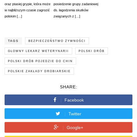
oraz ptasiej grypie, która może
posiedzenie grupy zadaniowej
w najbliższym czasie zagrozić
ds. łagodzenia skutków
polskim […]
związanych z […]
TAGS
BEZPIECZEŃSTWO ŻYWNOŚCI
GŁOWNY LEKARZ WETERYNARII
POLSKI DRÓB
POLSKI DRÓB POJEDZIE DO CHIN
POLSKIE ZAKŁADY DROBIARSKIE
SHARE:
Facebook
Twitter
Google+