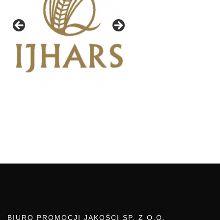
BIURO PROMOCJI JAKOŚCI SP. Z O.O.