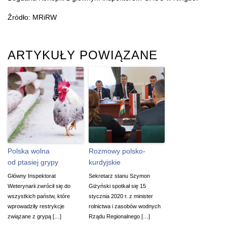
Źródło: MRiRW
ARTYKUŁY POWIĄZANE
Polska wolna
Rozmowy polsko-
od ptasiej grypy
kurdyjskie
Główny Inspektorat
Sekretarz stanu Szymon
Weterynarii zwrócił się do
Giżyński spotkał się 15
wszystkich państw, które
stycznia 2020 r. z minister
wprowadziły restrykcje
rolnictwa i zasobów wodnych
związane z grypą […]
Rządu Regionalnego […]