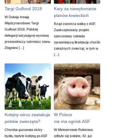
Targi Gulfood 2018
Kary za niewykonanie
planów łowieckich
W Dubaju trwają
Międzynarodowe Targi
Rząd zaostrza walkę z ASF.
Gulfood 2018. Polskiej
Zaakceptowany projekt
delegacji wizytującej wystawę
specustawy zakłada
przewodniczy sekretarz stanu
sprawniejszą likwidację chorób
Zbigniew […]
zakaźnych zwierząt, w tym w
[…]
Kolejny wirus zaatakuje
W Polsce
polskie zwierzęta?
nie ma ognisk ASF
Choroba guzowata skóry
W Ministerstwie Rolnictwa
bydła, będzie kolejną po ASF
odbyło się kolejne, 42. już