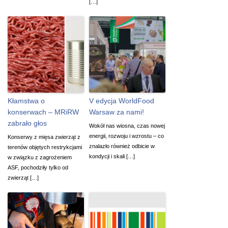
[…]
Kłamstwa o
V edycja WorldFood
konserwach – MRiRW
Warsaw za nami!
zabrało głos
Wokół nas wiosna, czas nowej
energii, rozwoju i wzrostu – co
Konserwy z mięsa zwierząt z
znalazło również odbicie w
terenów objętych restrykcjami
kondycji i skali […]
w związku z zagrożeniem
ASF, pochodziły tylko od
zwierząt […]