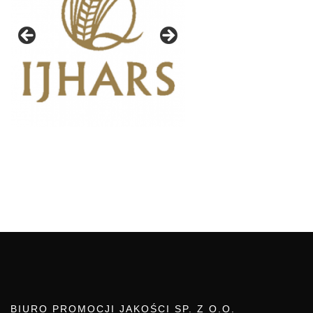
BIURO PROMOCJI JAKOŚCI SP. Z O.O.