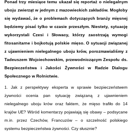
Ponad trzy miesiące temu ukazał się reportaż o nielegalnym
uboju zwierząt w jednym z mazowieckich zakładów. Mogłoby
się wydawać, że o problemach dotyczących branży mięsnej
będziemy pisać tylko w czasie przeszłym. Niestety, sytuację
wykorzystali Czesi i Słowacy, którzy zaostrzają wymogi
fitosanitarne i bojkotują polskie mięso. O sytuacji związanej
z ujawnieniem nielegalnego uboju krów, porozmawialiśmy z
Tadeuszem Wojciechowskim, przewodniczącym Zespołu ds.
Bezpieczeństwa i Jakości Żywności w Radzie Dialogu
Społecznego w Rolnictwie.
1. Jak z perspektywy eksperta w sprawie bezpieczeństwem
żywności ocenia pan sytuację związaną z ujawnieniem
nielegalnego uboju krów oraz faktem, że mięso trafiło do 14
krajów UE? Wśród komentarzy pojawiają się obawy – podsycane
m.in. przez Czechów, Francuzów – o szczelność polskiego
systemu bezpieczeństwa żywności. Czy słusznie?