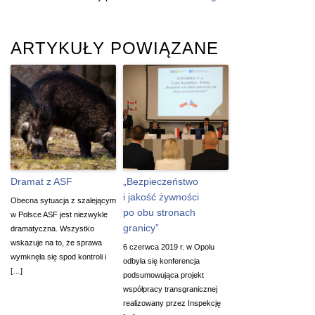
ARTYKUŁY POWIĄZANE
Dramat z ASF
„Bezpieczeństwo
i jakość żywności
Obecna sytuacja z szalejącym
po obu stronach
w Polsce ASF jest niezwykle
granicy”
dramatyczna. Wszystko
wskazuje na to, że sprawa
6 czerwca 2019 r. w Opolu
wymknęła się spod kontroli i
odbyła się konferencja
[…]
podsumowująca projekt
współpracy transgranicznej
realizowany przez Inspekcję