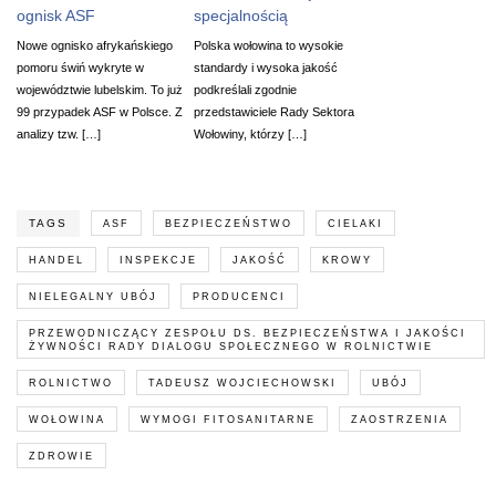
ognisk ASF
specjalnością
Nowe ognisko afrykańskiego
Polska wołowina to wysokie
pomoru świń wykryte w
standardy i wysoka jakość
województwie lubelskim. To już
podkreślali zgodnie
99 przypadek ASF w Polsce. Z
przedstawiciele Rady Sektora
analizy tzw. […]
Wołowiny, którzy […]
TAGS
ASF
BEZPIECZEŃSTWO
CIELAKI
HANDEL
INSPEKCJE
JAKOŚĆ
KROWY
NIELEGALNY UBÓJ
PRODUCENCI
PRZEWODNICZĄCY ZESPOŁU DS. BEZPIECZEŃSTWA I JAKOŚCI
ŻYWNOŚCI RADY DIALOGU SPOŁECZNEGO W ROLNICTWIE
ROLNICTWO
TADEUSZ WOJCIECHOWSKI
UBÓJ
WOŁOWINA
WYMOGI FITOSANITARNE
ZAOSTRZENIA
ZDROWIE