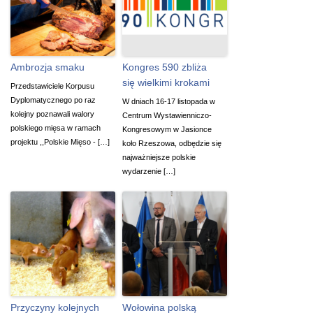
Ambrozja smaku
Kongres 590 zbliża
się wielkimi krokami
Przedstawiciele Korpusu
Dyplomatycznego po raz
W dniach 16-17 listopada w
kolejny poznawali walory
Centrum Wystawienniczo-
polskiego mięsa w ramach
Kongresowym w Jasionce
projektu ,,Polskie Mięso - […]
koło Rzeszowa, odbędzie się
najważniejsze polskie
wydarzenie […]
Przyczyny kolejnych
Wołowina polską