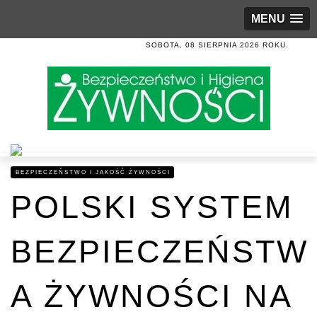
MENU
SOBOTA, 08 SIERPNIA 2026 ROKU.
BEZPIECZEŃSTWO I JAKOŚĆ ŻYWNOŚCI
POLSKI SYSTEM
BEZPIECZEŃSTW
A ŻYWNOŚCI NA