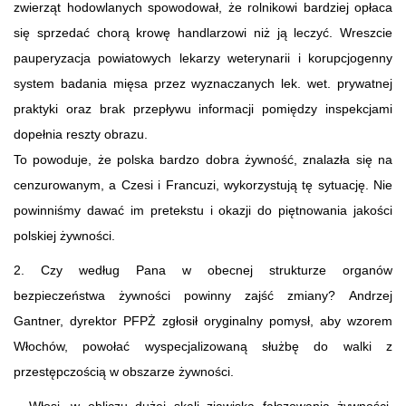
zwierząt hodowlanych spowodował, że rolnikowi bardziej opłaca
się sprzedać chorą krowę handlarzowi niż ją leczyć. Wreszcie
pauperyzacja powiatowych lekarzy weterynarii i korupcjogenny
system badania mięsa przez wyznaczanych lek. wet. prywatnej
praktyki oraz brak przepływu informacji pomiędzy inspekcjami
dopełnia reszty obrazu.
To powoduje, że polska bardzo dobra żywność, znalazła się na
cenzurowanym, a Czesi i Francuzi, wykorzystują tę sytuację. Nie
powinniśmy dawać im pretekstu i okazji do piętnowania jakości
polskiej żywności.
2. Czy według Pana w obecnej strukturze organów
bezpieczeństwa żywności powinny zajść zmiany? Andrzej
Gantner, dyrektor PFPŻ zgłosił oryginalny pomysł, aby wzorem
Włochów, powołać wyspecjalizowaną służbę do walki z
przestępczością w obszarze żywności.
– Włosi, w obliczu dużej skali zjawiska fałszowania żywności,