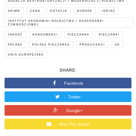
AGENCJA RESTRUKTURYZACJI I MODERNIZACJI ROLNICTWA
ARIMR
CENA
DOTACJE
EUROPA
IERIGŻ
INSTYTUT EKONOMIKI ROLNICTWA I GOSPODARKI
ŻYWNOŚCIOWEJ
JAKOŚĆ
KONSUMENCI
PIECZARKA
PIECZARKI
POLSKA
POLSKA PIECZARKA
PRODUCENCI
UE
UNIA EUROPEJSKA
SHARE:
Facebook
Twitter
Google+
Mail This Article