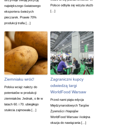
Polsce odbyła się wizyta służb
największego światowego
[…]
eksportera świeżych
pieczarek. Prawie 70%
produkcji trafia […]
Ziemniaku wróć!
Zagraniczni kupcy
odwiedzą targi
Polska wciąż należy do
WorldFood Warsaw
potentatów w produkcji
ziemniaków. Jednak, o ile w
Przed nami piąta edycja
latach 60. i 70. ubiegłego
Międzynarodowych Targów
stulecia zajmowała […]
Żywności i Napojów
WorldFood Warsaw i kolejna
okazja do nawiązania […]