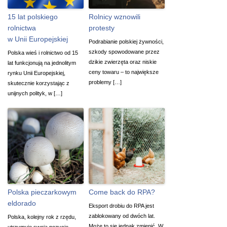
15 lat polskiego
Rolnicy wznowili
rolnictwa
protesty
w Unii Europejskiej
Podrabianie polskiej żywności,
szkody spowodowane przez
Polska wieś i rolnictwo od 15
dzikie zwierzęta oraz niskie
lat funkcjonują na jednolitym
ceny towaru – to największe
rynku Unii Europejskiej,
problemy […]
skutecznie korzystając z
unijnych polityk, w […]
Polska pieczarkowym
Come back do RPA?
eldorado
Eksport drobiu do RPA jest
zablokowany od dwóch lat.
Polska, kolejny rok z rzędu,
Może to się jednak zmienić. W
utrzymuje swoją pozycję