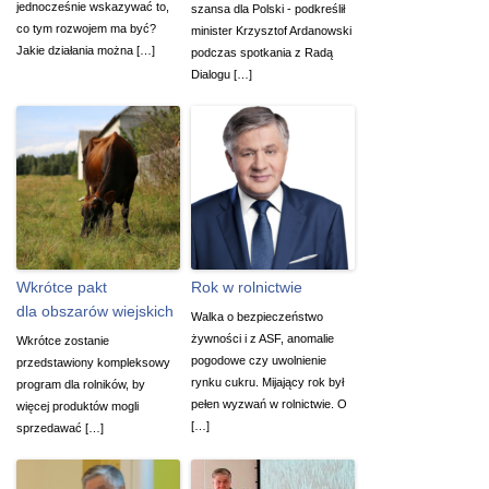
jednocześnie wskazywać to,
szansa dla Polski - podkreślił
co tym rozwojem ma być?
minister Krzysztof Ardanowski
Jakie działania można […]
podczas spotkania z Radą
Dialogu […]
Wkrótce pakt
Rok w rolnictwie
dla obszarów wiejskich
Walka o bezpieczeństwo
żywności i z ASF, anomalie
Wkrótce zostanie
pogodowe czy uwolnienie
przedstawiony kompleksowy
rynku cukru. Mijający rok był
program dla rolników, by
pełen wyzwań w rolnictwie. O
więcej produktów mogli
[…]
sprzedawać […]