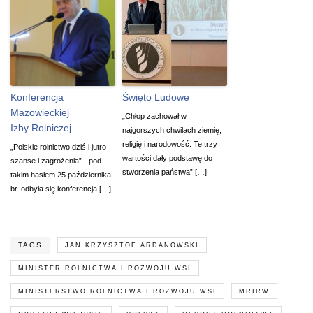
Konferencja
Święto Ludowe
Mazowieckiej
„Chłop zachował w
Izby Rolniczej
najgorszych chwilach ziemię,
religię i narodowość. Te trzy
„Polskie rolnictwo dziś i jutro –
wartości dały podstawę do
szanse i zagrożenia” - pod
stworzenia państwa” […]
takim hasłem 25 października
br. odbyła się konferencja […]
TAGS
JAN KRZYSZTOF ARDANOWSKI
MINISTER ROLNICTWA I ROZWOJU WSI
MINISTERSTWO ROLNICTWA I ROZWOJU WSI
MRIRW