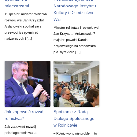
mleczarzami
Narodowego Instytutu
Kultury i Dziedzictwa
11 lipca br. minister rolnictwa i
Wsi
rozwoju wsi Jan Krzysztof
Ardanowski spotkał się z
Minister rolnictwa i rozwoju wsi
przewodniczącymi rad
Jan Krzysztof Ardanowski 7
nadzorczych i […]
maja br. powołał Karola
Krajewskiego na stanowisko
p.o. dyrektora […]
Jak zapewnić rozwój
Spotkanie z Radą
rolnictwa?
Dialogu Społecznego
w Rolnictwie
Jak zapewnić rozwój
polskiego rolnictwa, a
– Rolnictwo to nie problem, to