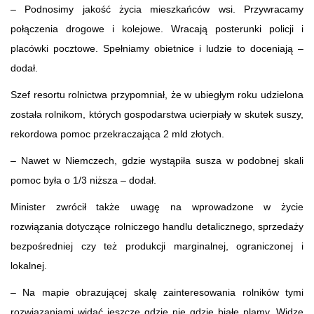
– Podnosimy jakość życia mieszkańców wsi. Przywracamy
połączenia drogowe i kolejowe. Wracają posterunki policji i
placówki pocztowe. Spełniamy obietnice i ludzie to doceniają –
dodał.
Szef resortu rolnictwa przypomniał, że w ubiegłym roku udzielona
została rolnikom, których gospodarstwa ucierpiały w skutek suszy,
rekordowa pomoc przekraczająca 2 mld złotych.
– Nawet w Niemczech, gdzie wystąpiła susza w podobnej skali
pomoc była o 1/3 niższa – dodał.
Minister zwrócił także uwagę na wprowadzone w życie
rozwiązania dotyczące rolniczego handlu detalicznego, sprzedaży
bezpośredniej czy też produkcji marginalnej, ograniczonej i
lokalnej.
– Na mapie obrazującej skalę zainteresowania rolników tymi
rozwiązaniami widać jeszcze gdzie nie gdzie białe plamy. Widzę