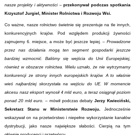
nasze projekty i aktywności –
przekonywał podczas spotkania
Krzysztof Jurgiel, Minister Rolnictwa i Rozwoju Wsi.
Co ważne, nasze rolnictwo świetnie się prezentuje na tle innych,
konkurencyjnych krajów. Pod względem produkcji żywności
zajmujemy 6. miejsce, a może być jeszcze lepiej. –
Prowadzone
przez nas działania mogą ten segment gospodarki jeszcze
bardziej wzmocnić. Baliśmy się wejścia do Unii Europejskiej,
również w obszarze rolnictwa. Wielu uznało, że nie wytrzymamy
konkurencji ze strony innych europejskich krajów. A to właśnie
wieś najbardziej skorzystała na wejściu do UE. W momencie
akcesu nasz eksport wynosił 4 mld euro, a teraz osiągnął poziom
ponad 20 mld euro.
– mówił podczas debaty
Jerzy Kwieciński,
Sekretarz Stanu w Ministerstwie Rozwoju.
Jednocześnie
wskazywał on na przetwórstwo i niepełne wykorzystanie kanałów
dystrybucji, jako nasze największe słabości. Cierpią na tym
głównie producenci i przetwórcy.