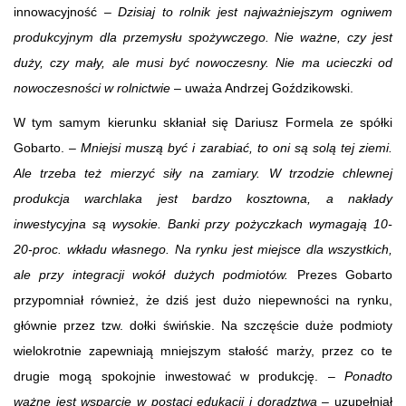
innowacyjność –
Dzisiaj to rolnik jest najważniejszym ogniwem
produkcyjnym dla przemysłu spożywczego. Nie ważne, czy jest
duży, czy mały, ale musi być nowoczesny. Nie ma ucieczki od
nowoczesności w rolnictwie
– uważa Andrzej Goździkowski.
W tym samym kierunku skłaniał się Dariusz Formela ze spółki
Gobarto. –
Mniejsi muszą być i zarabiać, to oni są solą tej ziemi.
Ale trzeba też mierzyć siły na zamiary. W trzodzie chlewnej
produkcja warchlaka jest bardzo kosztowna, a nakłady
inwestycyjna są wysokie. Banki przy pożyczkach wymagają 10-
20-proc. wkładu własnego. Na rynku jest miejsce dla wszystkich,
ale przy integracji wokół dużych podmiotów.
Prezes Gobarto
przypomniał również, że dziś jest dużo niepewności na rynku,
głównie przez tzw. dołki świńskie. Na szczęście duże podmioty
wielokrotnie zapewniają mniejszym stałość marży, przez co te
drugie mogą spokojnie inwestować w produkcję. –
Ponadto
ważne jest wsparcie w postaci edukacji i doradztwa
– uzupełniał