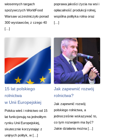
wiosennych targach
poprawa jakości życia na wsi i
spożywczych WorldFood
opłacalność produkcji rolnej,
Warsaw uczestniczyło ponad
wspólna polityka rolna oraz
300 wystawców, z czego 40
[…]
[…]
15 lat polskiego
Jak zapewnić rozwój
rolnictwa
rolnictwa?
w Unii Europejskiej
Jak zapewnić rozwój
polskiego rolnictwa, a
Polska wieś i rolnictwo od 15
jednocześnie wskazywać to,
lat funkcjonują na jednolitym
co tym rozwojem ma być?
rynku Unii Europejskiej,
Jakie działania można […]
skutecznie korzystając z
unijnych polityk, w […]