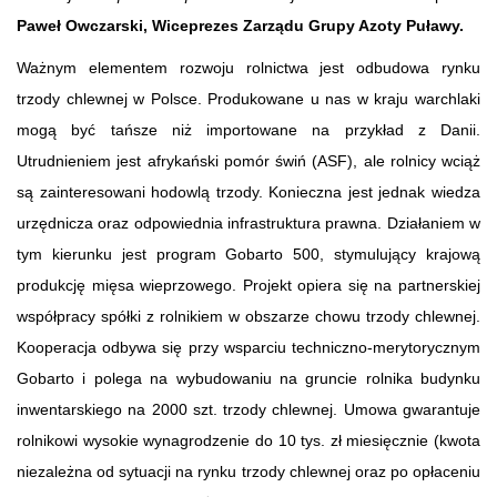
Paweł Owczarski, Wiceprezes Zarządu Grupy Azoty Puławy.
Ważnym elementem rozwoju rolnictwa jest odbudowa rynku
trzody chlewnej w Polsce. Produkowane u nas w kraju warchlaki
mogą być tańsze niż importowane na przykład z Danii.
Utrudnieniem jest afrykański pomór świń (ASF), ale rolnicy wciąż
są zainteresowani hodowlą trzody. Konieczna jest jednak wiedza
urzędnicza oraz odpowiednia infrastruktura prawna. Działaniem w
tym kierunku jest program Gobarto 500, stymulujący krajową
produkcję mięsa wieprzowego. Projekt opiera się na partnerskiej
współpracy spółki z rolnikiem w obszarze chowu trzody chlewnej.
Kooperacja odbywa się przy wsparciu techniczno-merytorycznym
Gobarto i polega na wybudowaniu na gruncie rolnika budynku
inwentarskiego na 2000 szt. trzody chlewnej. Umowa gwarantuje
rolnikowi wysokie wynagrodzenie do 10 tys. zł miesięcznie (kwota
niezależna od sytuacji na rynku trzody chlewnej oraz po opłaceniu