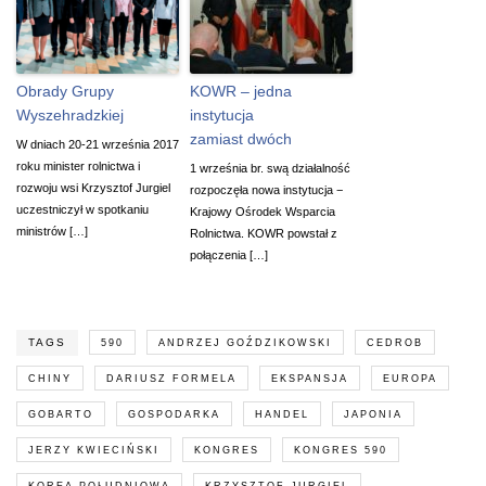
Obrady Grupy
KOWR – jedna
Wyszehradzkiej
instytucja
zamiast dwóch
W dniach 20-21 września 2017
roku minister rolnictwa i
1 września br. swą działalność
rozwoju wsi Krzysztof Jurgiel
rozpoczęła nowa instytucja −
uczestniczył w spotkaniu
Krajowy Ośrodek Wsparcia
ministrów […]
Rolnictwa. KOWR powstał z
połączenia […]
TAGS
590
ANDRZEJ GOŹDZIKOWSKI
CEDROB
CHINY
DARIUSZ FORMELA
EKSPANSJA
EUROPA
GOBARTO
GOSPODARKA
HANDEL
JAPONIA
JERZY KWIECIŃSKI
KONGRES
KONGRES 590