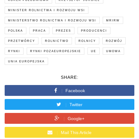
KOREA POŁUDNIOWA
KRZYSZTOF JURGIEL
MINISTER ROLNICTWA I ROZWOJU WSI
MINISTERSTWO ROLNICTWA I ROZWOJU WSI
MRIRW
POLSKA
PRACA
PREZES
PRODUCENCI
PRZETWÓRCY
ROLNICTWO
ROLNICY
ROZWÓJ
RYNKI
RYNKI POZAEUROPEJSKIE
UE
UMOWA
UNIA EUROPEJSKA
SHARE:
Facebook
Twitter
Google+
Mail This Article