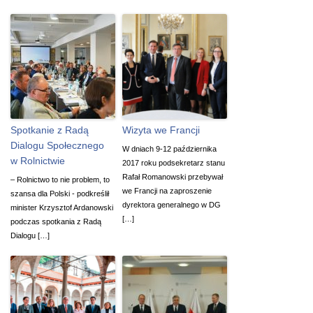
Spotkanie z Radą
Wizyta we Francji
Dialogu Społecznego
W dniach 9-12 października
w Rolnictwie
2017 roku podsekretarz stanu
Rafał Romanowski przebywał
– Rolnictwo to nie problem, to
we Francji na zaproszenie
szansa dla Polski - podkreślił
dyrektora generalnego w DG
minister Krzysztof Ardanowski
[…]
podczas spotkania z Radą
Dialogu […]