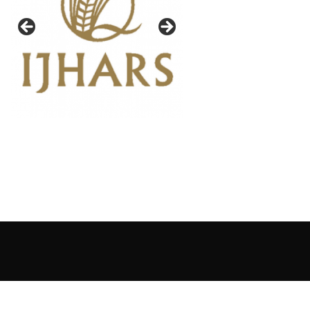
BIURO PROMOCJI JAKOŚCI SP. Z O.O.