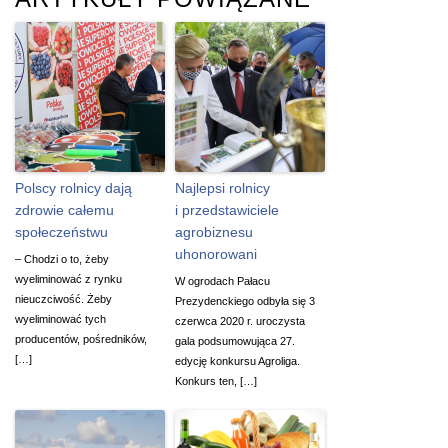
Polscy rolnicy dają
Najlepsi rolnicy
zdrowie całemu
i przedstawiciele
społeczeństwu
agrobiznesu
uhonorowani
– Chodzi o to, żeby
wyeliminować z rynku
W ogrodach Pałacu
nieuczciwość. Żeby
Prezydenckiego odbyła się 3
wyeliminować tych
czerwca 2020 r. uroczysta
producentów, pośredników,
gala podsumowująca 27.
[…]
edycję konkursu Agroliga.
Konkurs ten, […]