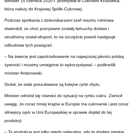
Minister 15 czerwca 2020 r. przebywał w Cukrowni Kruszwica,
która należy do Krajowej Spółki Cukrowej.
Podczas spotkania z dziennikarzami szef resortu rolnictwa
stwierdził, ze choć pozrywane zostały łańcuchy dostaw i
utrudniony został eksport, to na szczęście powoli następuje
odbudowa tych powiązań.
– Na świecie jest zapotrzebowanie na najwyższej jakości polską
żywność i musimy umiejętnie to wykorzystywać – podkreślił
minister Ardanowski.
Dodał, że stale poszukiwane są kolejne rynki zbytu.
Minister odniósł się również do sytuacji na rynku cukru. Zwrócił
uwagę, że coraz mniej krajów w Europie ma cukrownie i jest coraz
silniejszy opór w Unii Europejskiej w sprawie dopłat do tej
produkcji.
– Ta produkcja jest tylko wtedy opłacalna, gdy te dopłaty istnieją.