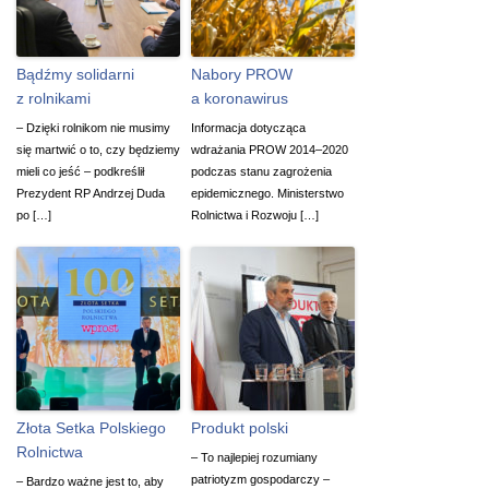
Bądźmy solidarni
Nabory PROW
z rolnikami
a koronawirus
– Dzięki rolnikom nie musimy
Informacja dotycząca
się martwić o to, czy będziemy
wdrażania PROW 2014–2020
mieli co jeść – podkreślił
podczas stanu zagrożenia
Prezydent RP Andrzej Duda
epidemicznego. Ministerstwo
po […]
Rolnictwa i Rozwoju […]
Złota Setka Polskiego
Produkt polski
Rolnictwa
– To najlepiej rozumiany
patriotyzm gospodarczy –
– Bardzo ważne jest to, aby