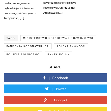
stwierdził minister rolnictwa i
media, szczególnie te
rozwoju wsi Jan Krzysztof
najbardziej opiniotwórcze
Ardanowski […]
promowały polską żywność.
Ta żywność, […]
TAGS
MINISTERSTWO ROLNICTWA I ROZWOJU WSI
PANDEMIA KORONAWIRUSA
POLSKA ŻYWNOŚĆ
POLSKIE ROLNICTWO
RYNEK ROLNY
SHARE:
Facebook
Twitter
Google+