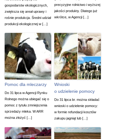
precyzyjne rolnictwo i wyższej
gospodarstw ekologicznych,
jakości produkty. Dlatego już
zwiększa się areał uprawy i
wkrótce, w Agencji […]
rośnie produkcja. Średni udział
produkcji ekologicznej w […]
Pomoc dla mleczarzy
Wnioski
o udzielenie pomocy
Do 31 lipca w Agencji Rynku
Rolnego można ubiegać się o
Do 31 lipca br. można składać
pomoc z tytułu zmniejszenia
wnioski o udzielenie pomocy:
sprzedaży mleka. W ARR
w formie refundacji kosztów
można złożyć […]
zakupu jagniąt lub […]