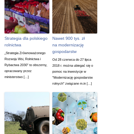
Strategia dla polskiego
Nawet 900 tys. zł
rolnictwa
na modernizację
gospodarstw
„Strategia Zrównoważonego
Rozwoju Wsi, Rolnictwa i
Od 28 czerwca do 27 lipca
Rybactwa 2030” to obszerny,
2018 r. można ubiegać się o
opracowany przez
pomoc na inwestycje w
ministerstwo […]
"Modernizację gospodarstw
rolnych" związane m.in […]