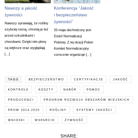
Nawozy a jakość
Konferencja “Jakość
żywności
i bezpieczeństwo
żywności”
Nawozy sprawiają, że rośliny
szybciej rosną, chronią je też
20 maja obchodzony jest
przed szkodnikami i
Dzień Normalizacji
chorobami. Dzięki nim plony
Polskiej. Z tej okazji Polski
są większe oraz wyglądają
Komitet Normalizacyjny
[…]
corocznie organizuje […]
TAGS
BEZPIECZEŃSTWO
CERTYFIKACJE
JAKOŚĆ
KONTROLA
KOSZTY
NABÓR
POMOC
PRODUCENCI
PROGRAM ROZWOJU OBSZARÓW WIEJSKICH
PROW 2014-2020
ROŚLINY
SYSTEMY JAKOŚCI
WNIOSKI
WSPARCIE
ŻYWNOŚĆ
SHARE: