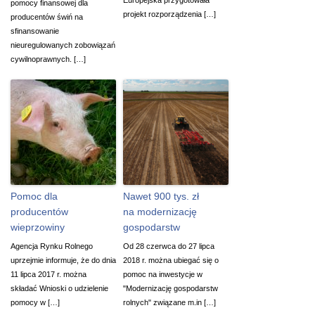
pomocy finansowej dla
projekt rozporządzenia […]
producentów świń na
sfinansowanie
nieuregulowanych zobowiązań
cywilnoprawnych. […]
Pomoc dla
Nawet 900 tys. zł
producentów
na modernizację
wieprzowiny
gospodarstw
Agencja Rynku Rolnego
Od 28 czerwca do 27 lipca
uprzejmie informuje, że do dnia
2018 r. można ubiegać się o
11 lipca 2017 r. można
pomoc na inwestycje w
składać Wnioski o udzielenie
"Modernizację gospodarstw
pomocy w […]
rolnych" związane m.in […]