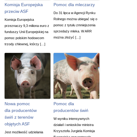
Komisja Europejska
Pomoc dla mleczarzy
przeciw ASF
Do 31 lipca w Agencji Rynku
Rolnego można ubiegać się o
Komisja Europejska
pomoc z tytułu zmniejszenia
przeznaczy 9,3 miliona euro z
sprzedaży mleka. W ARR
funduszy Unii Europejskiej na
można złożyć […]
pomoc polskim hodowcom
trzody chlewnej, którzy […]
Nowa pomoc
Pomoc dla
dla producentów
producentów świń
świń z terenów
W wyniku intensywnych
objętych ASF
działań i wniosków ministra
Krzysztofa Jurgiela Komisja
Jest możliwość udzielania
Europejska przygotowała