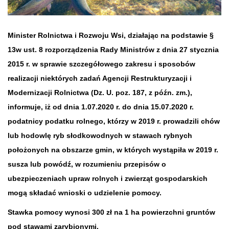
Minister Rolnictwa i Rozwoju Wsi, działając na podstawie §
13w ust. 8 rozporządzenia Rady Ministrów z dnia 27 stycznia
2015 r. w sprawie szczegółowego zakresu i sposobów
realizacji niektórych zadań Agencji Restrukturyzacji i
Modernizacji Rolnictwa (Dz. U. poz. 187, z późn. zm.),
informuje, iż od dnia 1.07.2020 r. do dnia 15.07.2020 r.
podatnicy podatku rolnego, którzy w 2019 r. prowadzili chów
lub hodowlę ryb słodkowodnych w stawach rybnych
położonych na obszarze gmin, w których wystąpiła w 2019 r.
susza lub powódź, w rozumieniu przepisów o
ubezpieczeniach upraw rolnych i zwierząt gospodarskich
mogą składać wnioski o udzielenie pomocy.
Stawka pomocy wynosi 300 zł na 1 ha powierzchni gruntów
pod stawami zarybionymi.