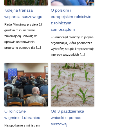
Kolejna transza
O polskim i
wsparcia suszowego
europejskim rolnictwie
z rolniczym
Rada Ministrów przyjęła 17
samorządem
grudnia m.in. uchwałę
zmieniającą uchwałę w
– Samorząd rolniczy to jedyna
sprawie ustanowienia
organizacja, która pochodzi z
programu pomocy dla […]
wyborów, skupia i reprezentuje
interesy wszystkich […]
O rolnictwie
Od 3 października
w gminie Lubraniec
wnioski o pomoc
suszową
Na spotkanie z ministrem