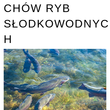
CHÓW RYB
SŁODKOWODNYC
H