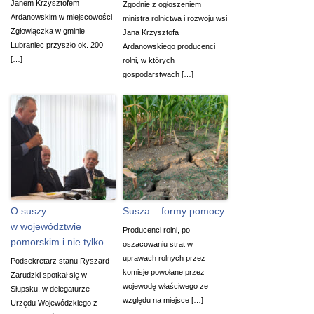
Janem Krzysztofem
Zgodnie z ogłoszeniem
Ardanowskim w miejscowości
ministra rolnictwa i rozwoju wsi
Zgłowiączka w gminie
Jana Krzysztofa
Lubraniec przyszło ok. 200
Ardanowskiego producenci
[…]
rolni, w których
gospodarstwach […]
O suszy
Susza – formy pomocy
w województwie
Producenci rolni, po
pomorskim i nie tylko
oszacowaniu strat w
uprawach rolnych przez
Podsekretarz stanu Ryszard
komisje powołane przez
Zarudzki spotkał się w
wojewodę właściwego ze
Słupsku, w delegaturze
względu na miejsce […]
Urzędu Wojewódzkiego z