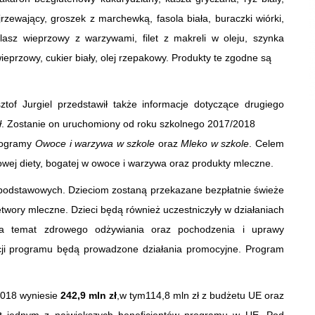
zewający, groszek z marchewką, fasola biała, buraczki wiórki,
lasz wieprzowy z warzywami, filet z makreli w oleju, szynka
eprzowy, cukier biały, olej rzepakowy. Produkty te zgodne są
sztof Jurgiel przedstawił także informacje dotyczące drugiego
ł
. Zostanie on uruchomiony od roku szkolnego 2017/2018
programy
Owoce i warzywa w szkole
oraz
Mleko w szkole
. Celem
wej diety, bogatej w owoce i warzywa oraz produkty mleczne.
podstawowych. Dzieciom zostaną przekazane bezpłatnie świeże
etwory mleczne. Dzieci będą również uczestniczyły w działaniach
na temat zdrowego odżywiania oraz pochodzenia i uprawy
cji programu będą prowadzone działania promocyjne. Program
2018 wyniesie
242,9 mln zł
,w tym114,8 mln zł z budżetu UE oraz