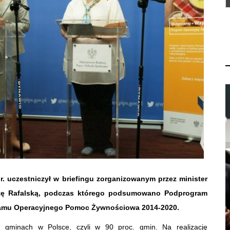
br. uczestniczył w briefingu zorganizowanym przez minister
bietę Rafalską, podczas którego podsumowano Podprogram
gramu Operacyjnego Pomoc Żywnościowa 2014-2020.
gminach w Polsce, czyli w 90 proc. gmin. Na realizację