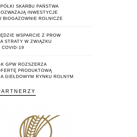
SPÓŁKI SKARBU PAŃSTWA
ROZWAŻAJĄ INWESTYCJE
W BIOGAZOWNIE ROLNICZE
BĘDZIE WSPARCIE Z PROW
ZA STRATY W ZWIĄZKU
 COVID-19
GK GPW ROZSZERZA
OFERTĘ PRODUKTOWĄ
NA GIEŁDOWYM RYNKU ROLNYM
PARTNERZY