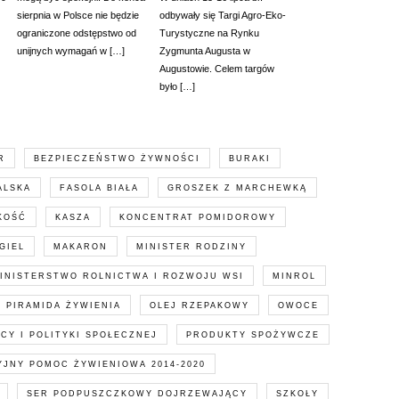
sierpnia w Polsce nie będzie
odbywały się Targi Agro-Eko-
ograniczone odstępstwo od
Turystyczne na Rynku
unijnych wymagań w […]
Zygmunta Augusta w
Augustowie. Celem targów
było […]
R
BEZPIECZEŃSTWO ŻYWNOŚCI
BURAKI
ALSKA
FASOLA BIAŁA
GROSZEK Z MARCHEWKĄ
KOŚĆ
KASZA
KONCENTRAT POMIDOROWY
GIEL
MAKARON
MINISTER RODZINY
INISTERSTWO ROLNICTWA I ROZWOJU WSI
MINROL
 PIRAMIDA ŻYWIENIA
OLEJ RZEPAKOWY
OWOCE
CY I POLITYKI SPOŁECZNEJ
PRODUKTY SPOŻYWCZE
JNY POMOC ŻYWIENIOWA 2014-2020
SER PODPUSZCZKOWY DOJRZEWAJĄCY
SZKOŁY