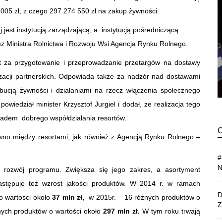
05 zł, z czego 297 274 550 zł na zakup żywności.
j jest instytucją zarządzającą, a instytucją pośredniczącą
z Ministra Rolnictwa i Rozwoju Wsi Agencja Rynku Rolnego.
t za przygotowanie i przeprowadzanie przetargów na dostawy
acji partnerskich. Odpowiada także za nadzór nad dostawami
ucją żywności i działaniami na rzecz włączenia społecznego
owiedział minister Krzysztof Jurgiel i dodał, że realizacja tego
adem dobrego współdziałania resortów.
wno między resortami, jak również z Agencją Rynku Rolnego –
 rozwój programu. Zwiększa się jego zakres, a asortyment
astępuje też wzrost jakości produktów. W 2014 r. w ramach
 wartości około
37 mln zł,
w 2015r. – 16 różnych produktów o
nych produktów o wartości około
297 mln zł.
W tym roku trwają