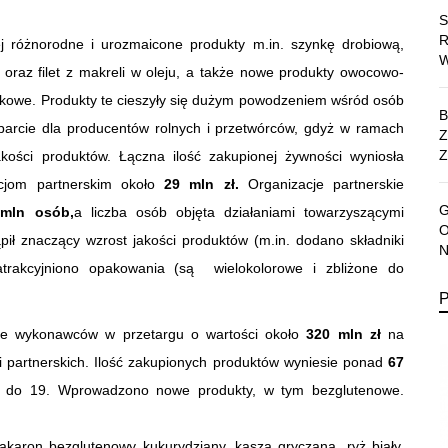
różnorodne i urozmaicone produkty m.in. szynkę drobiową,
oraz filet z makreli w oleju, a także nowe produkty owocowo-
liwkowe. Produkty te cieszyły się dużym powodzeniem wśród osób
parcie dla producentów rolnych i przetwórców, gdyż w ramach
Z
kości produktów. Łączna ilość zakupionej żywności wyniosła
acjom partnerskim około
29 mln zł.
Organizacje partnerskie
mln osób,
a liczba osób objęta działaniami towarzyszącymi
pił znaczący wzrost jakości produktów (m.in. dodano składniki
atrakcyjniono opakowania (są wielokolorowe i zbliżone do
e wykonawców w przetargu o wartości około
320 mln zł
na
partnerskich. Ilość zakupionych produktów wyniesie ponad
67
ł do 19. Wprowadzono nowe produkty, w tym bezglutenowe.
akaron bezglutenowy kukurydziany, kasza gryczana, ryż biały,