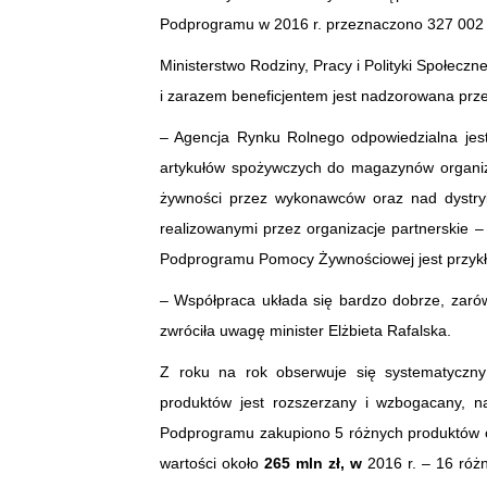
Podprogramu w 2016 r. przeznaczono 327 002 0
Ministerstwo Rodziny, Pracy i Polityki Społeczne
i zarazem beneficjentem jest nadzorowana prze
– Agencja Rynku Rolnego odpowiedzialna jes
artykułów spożywczych do magazynów organiz
żywności przez wykonawców oraz nad dystryb
realizowanymi przez organizacje partnerskie – p
Podprogramu Pomocy Żywnościowej jest przykł
– Współpraca układa się bardzo dobrze, zaró
zwróciła uwagę minister Elżbieta Rafalska.
Z roku na rok obserwuje się systematyczny
produktów jest rozszerzany i wzbogacany, n
Podprogramu zakupiono 5 różnych produktów o
wartości około
265 mln zł, w
2016 r. – 16 róż