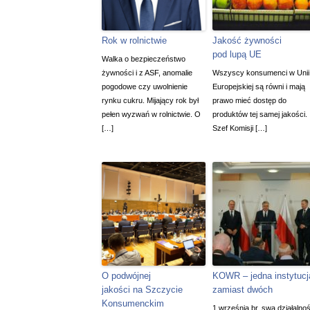
Rok w rolnictwie
Jakość żywności
pod lupą UE
Walka o bezpieczeństwo
żywności i z ASF, anomalie
Wszyscy konsumenci w Unii
pogodowe czy uwolnienie
Europejskiej są równi i mają
rynku cukru. Mijający rok był
prawo mieć dostęp do
pełen wyzwań w rolnictwie. O
produktów tej samej jakości.
[…]
Szef Komisji […]
O podwójnej
KOWR – jedna instytucj
jakości na Szczycie
zamiast dwóch
Konsumenckim
1 września br. swą działalno