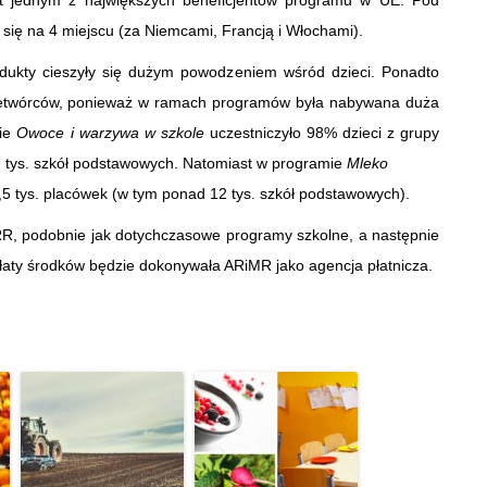
st jednym z największych beneficjentów programu w UE. Pod
ię na 4 miejscu (za Niemcami, Francją i Włochami).
dukty cieszyły się dużym powodzeniem wśród dzieci. Ponadto
rzetwórców, ponieważ w ramach programów była nabywana duża
mie
Owoce i warzywa w szkole
uczestniczyło 98% dzieci z grupy
12 tys. szkół podstawowych. Natomiast w programie
Mleko
14,5 tys. placówek (w tym ponad 12 tys. szkół podstawowych).
RR, podobnie jak dotychczasowe programy szkolne, a następnie
łaty środków będzie dokonywała ARiMR jako agencja płatnicza.