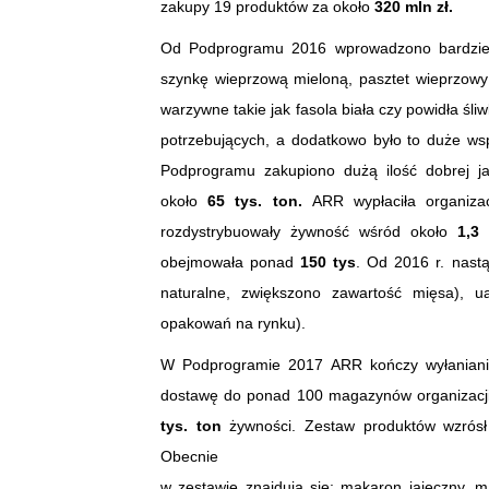
zakupy 19 produktów za około
320 mln zł.
Od Podprogramu 2016 wprowadzono bardziej 
szynkę wieprzową mieloną, pasztet wieprzowy 
warzywne takie jak fasola biała czy powidła ś
potrzebujących, a dodatkowo było to duże ws
Podprogramu zakupiono dużą ilość dobrej ja
około
65 tys. ton.
ARR wypłaciła organiz
rozdystrybuowały żywność wśród około
1,3 
obejmowała ponad
150 tys
. Od 2016 r. nastą
naturalne, zwiększono zawartość mięsa), u
opakowań na rynku).
W Podprogramie 2017 ARR kończy wyłaniani
dostawę do ponad 100 magazynów organizacji 
tys. ton
żywności. Zestaw produktów wzrós
Obecnie
w zestawie znajdują się: makaron jajeczny, m