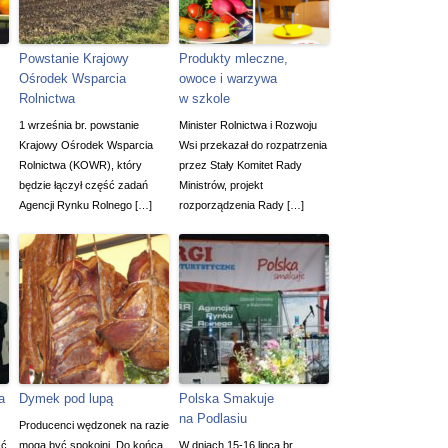
Powstanie Krajowy
Produkty mleczne,
Ośrodek Wsparcia
owoce i warzywa
Rolnictwa
w szkole
1 września br. powstanie
Minister Rolnictwa i Rozwoju
Krajowy Ośrodek Wsparcia
Wsi przekazał do rozpatrzenia
Rolnictwa (KOWR), który
przez Stały Komitet Rady
będzie łączył część zadań
Ministrów, projekt
Agencji Rynku Rolnego […]
rozporządzenia Rady […]
a
Dymek pod lupą
Polska Smakuje
na Podlasiu
Producenci wędzonek na razie
ść
mogą być spokojni. Do końca
W dniach 15-16 lipca br.