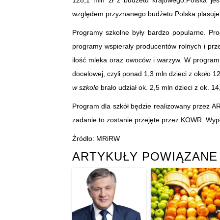
128,1 mln zł z budżetu krajowego.Polska je
względem przyznanego budżetu Polska plasuje s
Programy szkolne były bardzo popularne. Pro
programy wspierały producentów rolnych i p
ilość mleka oraz owoców i warzyw. W progra
docelowej, czyli ponad 1,3 mln dzieci z około 
w szkole
brało udział ok. 2,5 mln dzieci z ok. 
Program dla szkół będzie realizowany przez A
zadanie to zostanie przejęte przez KOWR. Wyp
Źródło: MRiRW
ARTYKUŁY POWIĄZANE