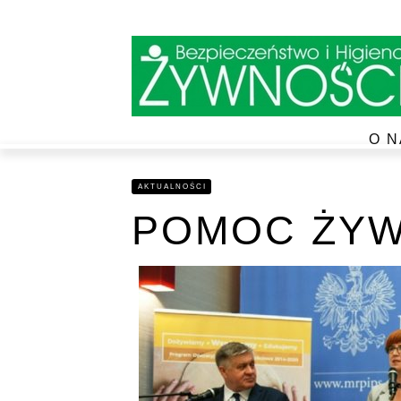
O N
AKTUALNOŚCI
POMOC ŻY