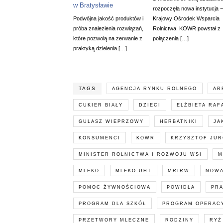
w Bratysławie
rozpoczęła nowa instytucja −
Podwójna jakość produktów i
Krajowy Ośrodek Wsparcia
próba znalezienia rozwiązań,
Rolnictwa. KOWR powstał z
które pozwolą na zerwanie z
połączenia […]
praktyką dzielenia […]
TAGS
AGENCJA RYNKU ROLNEGO
AR
CUKIER BIAŁY
DZIECI
ELŻBIETA RAF
GULASZ WIEPRZOWY
HERBATNIKI
JA
KONSUMENCI
KOWR
KRZYSZTOF JUR
MINISTER ROLNICTWA I ROZWOJU WSI
M
MLEKO
MLEKO UHT
MRIRW
NOWA
POMOC ŻYWNOŚCIOWA
POWIDŁA
PRA
PROGRAM DLA SZKÓŁ
PROGRAM OPERACY
PRZETWORY MLECZNE
RODZINY
RYŻ