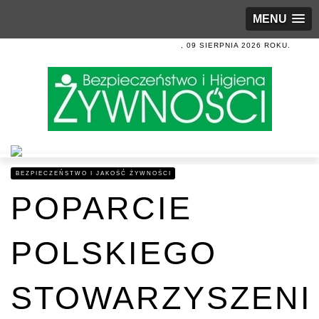
MENU
, 09 SIERPNIA 2026 ROKU.
BEZPIECZEŃSTWO I JAKOŚĆ ŻYWNOŚCI
POPARCIE
POLSKIEGO
STOWARZYSZENI