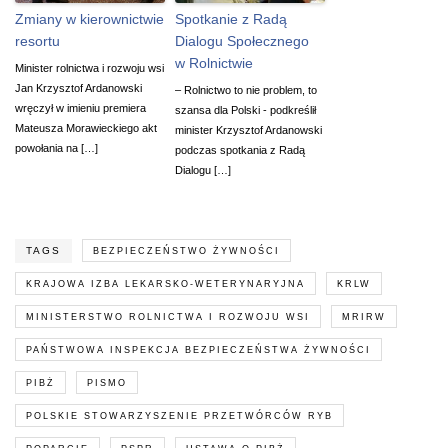
Zmiany w kierownictwie
Spotkanie z Radą
resortu
Dialogu Społecznego
w Rolnictwie
Minister rolnictwa i rozwoju wsi
Jan Krzysztof Ardanowski
– Rolnictwo to nie problem, to
wręczył w imieniu premiera
szansa dla Polski - podkreślił
Mateusza Morawieckiego akt
minister Krzysztof Ardanowski
powołania na […]
podczas spotkania z Radą
Dialogu […]
TAGS
BEZPIECZEŃSTWO ŻYWNOŚCI
KRAJOWA IZBA LEKARSKO-WETERYNARYJNA
KRLW
MINISTERSTWO ROLNICTWA I ROZWOJU WSI
MRIRW
PAŃSTWOWA INSPEKCJA BEZPIECZEŃSTWA ŻYWNOŚCI
PIBŻ
PISMO
POLSKIE STOWARZYSZENIE PRZETWÓRCÓW RYB