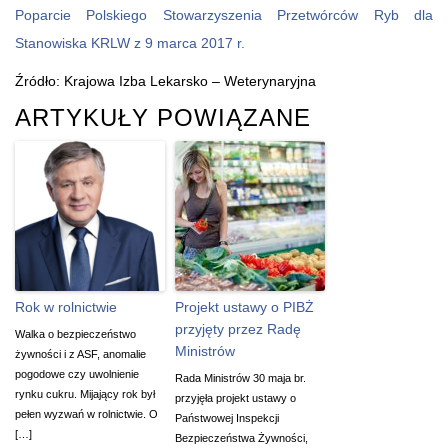
Poparcie Polskiego Stowarzyszenia Przetwórców Ryb dla
Stanowiska KRLW z 9 marca 2017 r.
Źródło: Krajowa Izba Lekarsko – Weterynaryjna
ARTYKUŁY POWIĄZANE
Rok w rolnictwie
Projekt ustawy o PIBŻ
przyjęty przez Radę
Walka o bezpieczeństwo
Ministrów
żywności i z ASF, anomalie
pogodowe czy uwolnienie
Rada Ministrów 30 maja br.
rynku cukru. Mijający rok był
przyjęła projekt ustawy o
pełen wyzwań w rolnictwie. O
Państwowej Inspekcji
[…]
Bezpieczeństwa Żywności,