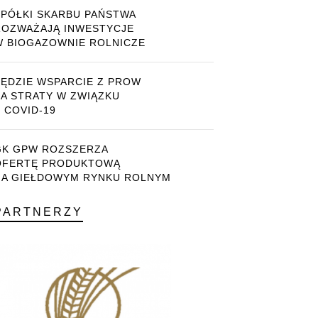
SPÓŁKI SKARBU PAŃSTWA
ROZWAŻAJĄ INWESTYCJE
W BIOGAZOWNIE ROLNICZE
BĘDZIE WSPARCIE Z PROW
ZA STRATY W ZWIĄZKU
 COVID-19
GK GPW ROZSZERZA
OFERTĘ PRODUKTOWĄ
NA GIEŁDOWYM RYNKU ROLNYM
PARTNERZY