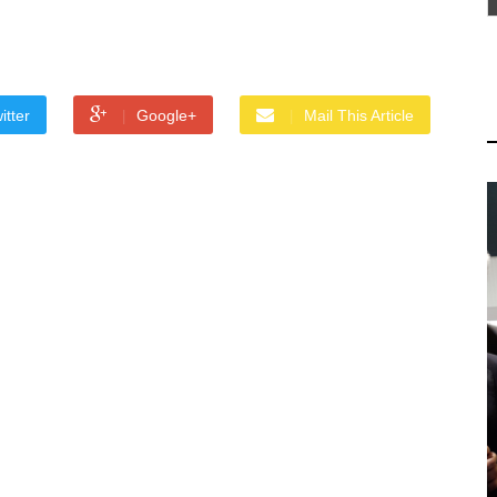
itter
Google+
Mail This Article