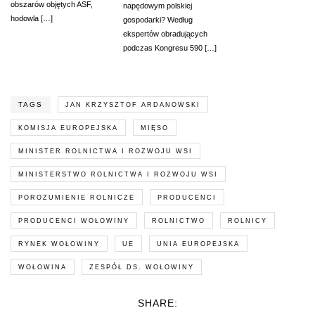
obszarów objętych ASF,
napędowym polskiej
hodowla […]
gospodarki? Według
ekspertów obradujących
podczas Kongresu 590 […]
TAGS
JAN KRZYSZTOF ARDANOWSKI
KOMISJA EUROPEJSKA
MIĘSO
MINISTER ROLNICTWA I ROZWOJU WSI
MINISTERSTWO ROLNICTWA I ROZWOJU WSI
POROZUMIENIE ROLNICZE
PRODUCENCI
PRODUCENCI WOŁOWINY
ROLNICTWO
ROLNICY
RYNEK WOŁOWINY
UE
UNIA EUROPEJSKA
WOŁOWINA
ZESPÓŁ DS. WOŁOWINY
SHARE: