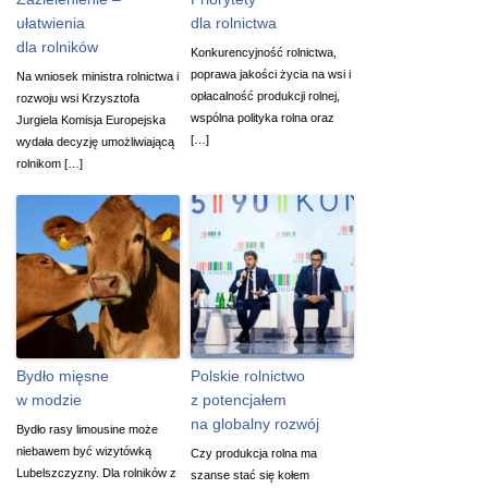
ułatwienia
dla rolnictwa
dla rolników
Konkurencyjność rolnictwa,
poprawa jakości życia na wsi i
Na wniosek ministra rolnictwa i
opłacalność produkcji rolnej,
rozwoju wsi Krzysztofa
wspólna polityka rolna oraz
Jurgiela Komisja Europejska
[…]
wydała decyzję umożliwiającą
rolnikom […]
Bydło mięsne
Polskie rolnictwo
w modzie
z potencjałem
na globalny rozwój
Bydło rasy limousine może
niebawem być wizytówką
Czy produkcja rolna ma
Lubelszczyzny. Dla rolników z
szanse stać się kołem