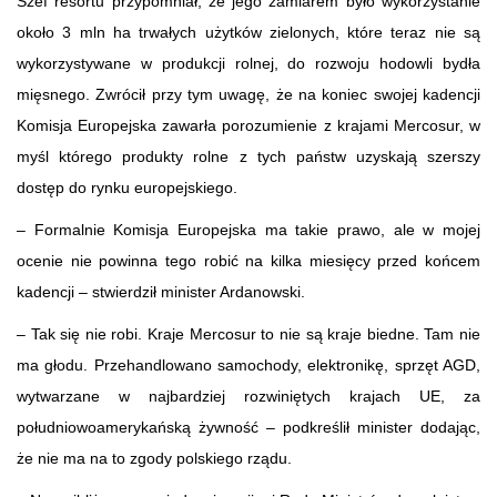
Szef resortu przypomniał, że jego zamiarem było wykorzystanie
około 3 mln ha trwałych użytków zielonych, które teraz nie są
wykorzystywane w produkcji rolnej, do rozwoju hodowli bydła
mięsnego. Zwrócił przy tym uwagę, że na koniec swojej kadencji
Komisja Europejska zawarła porozumienie z krajami Mercosur, w
myśl którego produkty rolne z tych państw uzyskają szerszy
dostęp do rynku europejskiego.
– Formalnie Komisja Europejska ma takie prawo, ale w mojej
ocenie nie powinna tego robić na kilka miesięcy przed końcem
kadencji – stwierdził minister Ardanowski.
– Tak się nie robi. Kraje Mercosur to nie są kraje biedne. Tam nie
ma głodu. Przehandlowano samochody, elektronikę, sprzęt AGD,
wytwarzane w najbardziej rozwiniętych krajach UE, za
południowoamerykańską żywność – podkreślił minister dodając,
że nie ma na to zgody polskiego rządu.