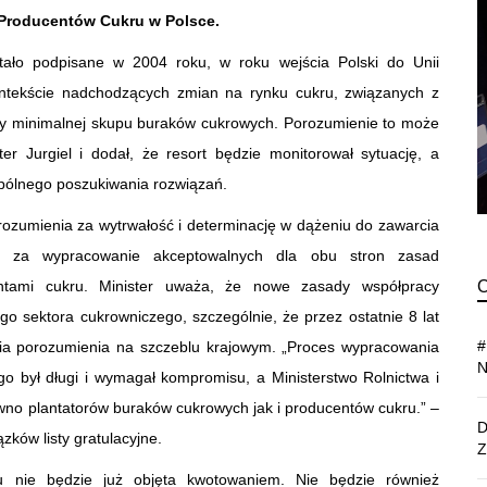
Producentów Cukru w Polsce.
stało podpisane w 2004 roku, w roku wejścia Polski do Unii
ontekście nadchodzących zmian na rynku cukru, związanych z
eny minimalnej skupu buraków cukrowych. Porozumienie to może
ter Jurgiel i dodał, że resort będzie monitorował sytuację, a
pólnego poszukiwania rozwiązań.
rozumienia za wytrwałość i determinację w dążeniu do zawarcia
o, za wypracowanie akceptowalnych dla obu stron zasad
ntami cukru. Minister uważa, że nowe zasady współpracy
go sektora cukrowniczego, szczególnie, że przez ostatnie 8 lat
ia porozumienia na szczeblu krajowym. „Proces wypracowania
o był długi i wymagał kompromisu, a Ministerstwo Rolnictwa i
wno plantatorów buraków cukrowych jak i producentów cukru.” –
zków listy gratulacyjne.
u nie będzie już objęta kwotowaniem. Nie będzie również