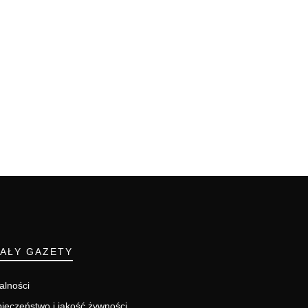
IAŁY GAZETY
alności
ieczeństwo i jakość żywności