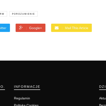
IRW
POROZUMIENIE
itter
Google+
Mail This Article
.O.
INFORMACJE
DZ
Regulamin
Aktu
Polityka Cookies
Bezp