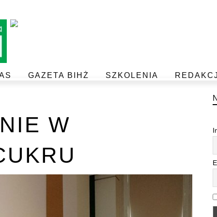
AS
GAZETA BIHŻ
SZKOLENIA
REDAKC
BEZPIECZEŃSTWO I JAKOŚĆ ŻYWNOŚCI
POSTAW NA JAKOŚĆ Z IJHARS
NIE W
I
CUKRU
E