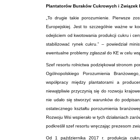
Plantatorów Buraków Cukrowych i Związek 
„To drugie takie porozumienie. Pierwsze zo
Europejskiej. Jest to szczególnie ważne w k
odejściem od kwotowania produkcji cukru i c
stabilizować rynek cukru.” – powiedział minis
ewentualne problemy zgłaszał do KE w celu ws
Szef resortu rolnictwa podziękował stronom po
Ogólnopolskiego Porozumienia Branżoweg
współpracy między plantatorami a produce
niewątpliwie przyczynią się do rozwoju krajowe
nie udało się stworzyć warunków do podpisan
ostatecznego kształtu porozumienia branżoweg
Rozwoju Wsi wspierało w tych działaniach zaró
podkreślił szef resortu wręczając prezesom zwią
Od 1 października 2017 r. produkcja cukr