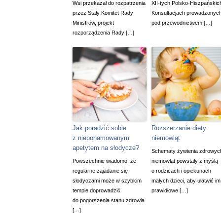
Wsi przekazał do rozpatrzenia
XII-tych Polsko-Hiszpańskic
przez Stały Komitet Rady
Konsultacjach prowadzonyc
Ministrów, projekt
pod przewodnictwem […]
rozporządzenia Rady […]
Jak poradzić sobie
Rozszerzanie diety
z niepohamowanym
niemowląt
apetytem na słodycze?
Schematy żywienia zdrowyc
Powszechnie wiadomo, że
niemowląt powstały z myślą
regularne zajadanie się
o rodzicach i opiekunach
słodyczami może w szybkim
małych dzieci, aby ułatwić im
tempie doprowadzić
prawidłowe […]
do pogorszenia stanu zdrowia.
[…]