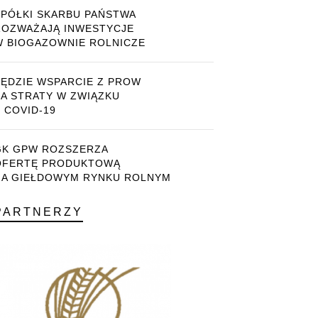
SPÓŁKI SKARBU PAŃSTWA
ROZWAŻAJĄ INWESTYCJE
W BIOGAZOWNIE ROLNICZE
BĘDZIE WSPARCIE Z PROW
ZA STRATY W ZWIĄZKU
 COVID-19
GK GPW ROZSZERZA
OFERTĘ PRODUKTOWĄ
NA GIEŁDOWYM RYNKU ROLNYM
PARTNERZY