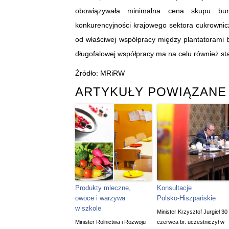
obowiązywała minimalna cena skupu bu
konkurencyjności krajowego sektora cukrowni
od właściwej współpracy między plantatorami
długofalowej współpracy ma na celu również st
Źródło: MRiRW
ARTYKUŁY POWIĄZANE
Produkty mleczne,
Konsultacje
owoce i warzywa
Polsko-Hiszpańskie
w szkole
Minister Krzysztof Jurgiel 30
Minister Rolnictwa i Rozwoju
czerwca br. uczestniczył w