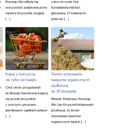
h
Rozwoju Wsi odbyła się
cukru na rynek Unii
h
uroczystość podpisania przez
Europejskiej miał być
ministra Krzysztofa Jurgiela
głosowany 27 kwietnia br.,
[…]
podczas […]
Kupuj z korzyścią
Termin stosowania
nie tylko od święta
nawozów organicznych
wydłużony
h
Choć okres przygotowań
do 30 listopada
do Bożego Narodzenia kojarzy
się przede wszystkim
Minister Rolnictwa i Rozwoju
z uroczym cytrusowo-
Wsi Jan Krzysztof Ardanowski
piernikowym zgiełkiem pełnym
przekazał, że termin
[…]
stosowania nawozów
organicznych będzie […]