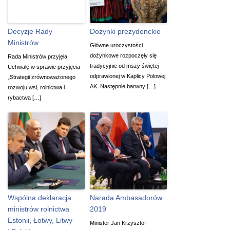
Decyzje Rady
Dożynki prezydenckie
Ministrów
Główne uroczystości
dożynkowe rozpoczęły się
Rada Ministrów przyjęła
tradycyjnie od mszy świętej
Uchwałę w sprawie przyjęcia
odprawionej w Kaplicy Polowej
„Strategii zrównoważonego
AK. Następnie barwny […]
rozwoju wsi, rolnictwa i
rybactwa […]
Wspólna deklaracja
Narada Ambasadorów
ministrów rolnictwa
2019
Estonii, Łotwy, Litwy
Minister Jan Krzysztof