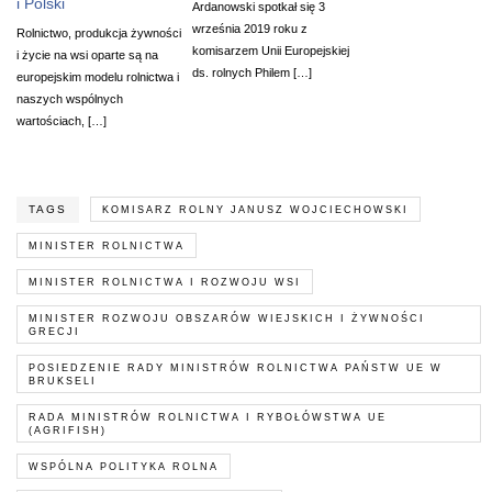
i Polski
Ardanowski spotkał się 3
września 2019 roku z
Rolnictwo, produkcja żywności
komisarzem Unii Europejskiej
i życie na wsi oparte są na
ds. rolnych Philem […]
europejskim modelu rolnictwa i
naszych wspólnych
wartościach, […]
TAGS
KOMISARZ ROLNY JANUSZ WOJCIECHOWSKI
MINISTER ROLNICTWA
MINISTER ROLNICTWA I ROZWOJU WSI
MINISTER ROZWOJU OBSZARÓW WIEJSKICH I ŻYWNOŚCI
GRECJI
POSIEDZENIE RADY MINISTRÓW ROLNICTWA PAŃSTW UE W
BRUKSELI
RADA MINISTRÓW ROLNICTWA I RYBOŁÓWSTWA UE
(AGRIFISH)
WSPÓLNA POLITYKA ROLNA