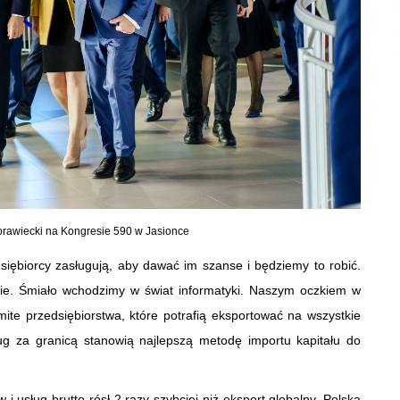
rawiecki na Kongresie 590 w Jasionce
dsiębiorcy zasługują, aby dawać im szanse i będziemy to robić.
ie. Śmiało wchodzimy w świat informatyki. Naszym oczkiem w
ite przedsiębiorstwa, które potrafią eksportować na wszystkie
ług za granicą stanowią najlepszą metodę importu kapitału do
i usług brutto rósł 2 razy szybciej niż eksport globalny. Polska