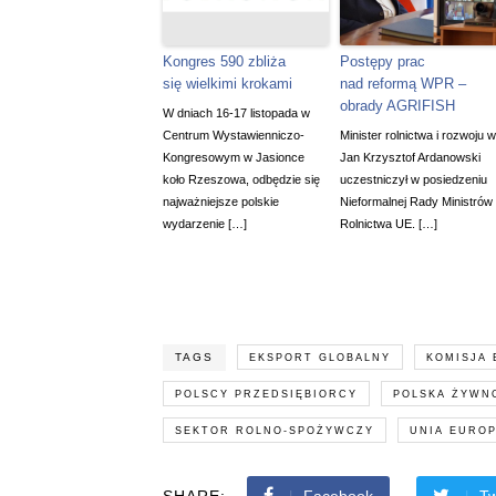
Kongres 590 zbliża
Postępy prac
się wielkimi krokami
nad reformą WPR –
obrady AGRIFISH
W dniach 16-17 listopada w
Centrum Wystawienniczo-
Minister rolnictwa i rozwoju w
Kongresowym w Jasionce
Jan Krzysztof Ardanowski
koło Rzeszowa, odbędzie się
uczestniczył w posiedzeniu
najważniejsze polskie
Nieformalnej Rady Ministrów
wydarzenie […]
Rolnictwa UE. […]
TAGS
EKSPORT GLOBALNY
KOMISJA
POLSCY PRZEDSIĘBIORCY
POLSKA ŻYWN
SEKTOR ROLNO-SPOŻYWCZY
UNIA EURO