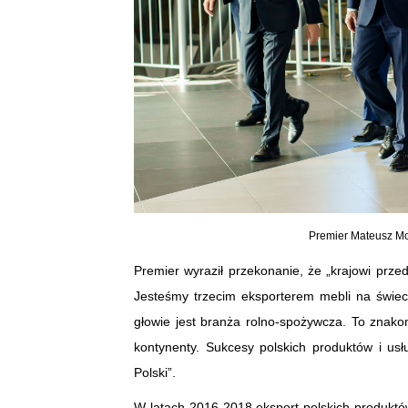
Premier Mateusz Mo
Premier wyraził przekonanie, że „krajowi prze
Jesteśmy trzecim eksporterem mebli na świec
głowie jest branża rolno-spożywcza. To znakom
kontynenty. Sukcesy polskich produktów i us
Polski”.
W latach 2016-2018 eksport polskich produktów 