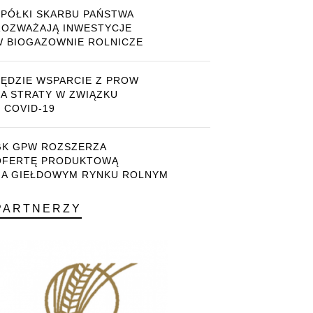
SPÓŁKI SKARBU PAŃSTWA
ROZWAŻAJĄ INWESTYCJE
W BIOGAZOWNIE ROLNICZE
BĘDZIE WSPARCIE Z PROW
ZA STRATY W ZWIĄZKU
 COVID-19
GK GPW ROZSZERZA
OFERTĘ PRODUKTOWĄ
NA GIEŁDOWYM RYNKU ROLNYM
PARTNERZY