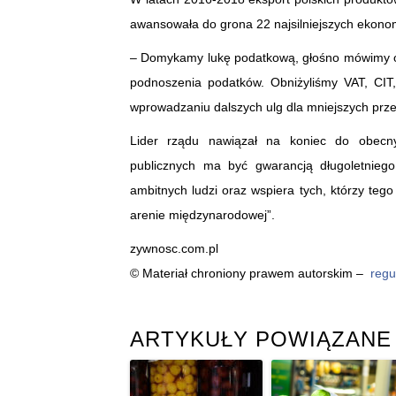
awansowała do grona 22 najsilniejszych ekonom
– Domykamy lukę podatkową, głośno mówimy o 
podnoszenia podatków. Obniżyliśmy VAT, CIT
wprowadzaniu dalszych ulg dla mniejszych prze
Lider rządu nawiązał na koniec do obecnyc
publicznych ma być gwarancją długoletnieg
ambitnych ludzi oraz wspiera tych, którzy teg
arenie międzynarodowej”.
zywnosc.com.pl
© Materiał chroniony prawem autorskim –
regu
ARTYKUŁY POWIĄZANE