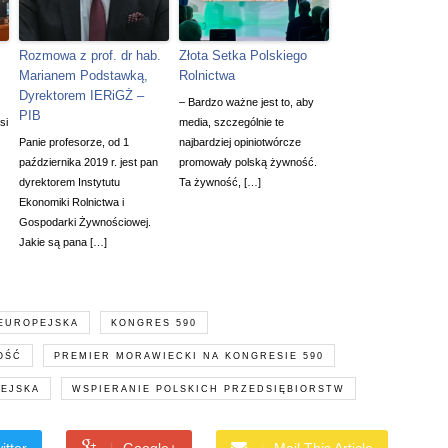
Rozmowa z prof. dr hab.
Złota Setka Polskiego
Marianem Podstawką,
Rolnictwa
Dyrektorem IERiGŻ –
– Bardzo ważne jest to, aby
PIB
si
media, szczególnie te
Panie profesorze, od 1
najbardziej opiniotwórcze
października 2019 r. jest pan
promowały polską żywność.
dyrektorem Instytutu
Ta żywność, […]
Ekonomiki Rolnictwa i
Gospodarki Żywnościowej.
Jakie są pana […]
 EUROPEJSKA
KONGRES 590
OŚĆ
PREMIER MORAWIECKI NA KONGRESIE 590
PEJSKA
WSPIERANIE POLSKICH PRZEDSIĘBIORSTW