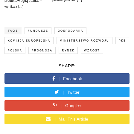
produkcji mleka. […]
produktów będą spadać –
wynika z […]
TAGS
FUNDUSZE
GOSPODARKA
KOMISJA EUROPEJSKA
MINISTERSTWO ROZWOJU
PKB
POLSKA
PROGNOZA
RYNEK
WZROST
SHARE:
Facebook
Twitter
Google+
Mail This Article