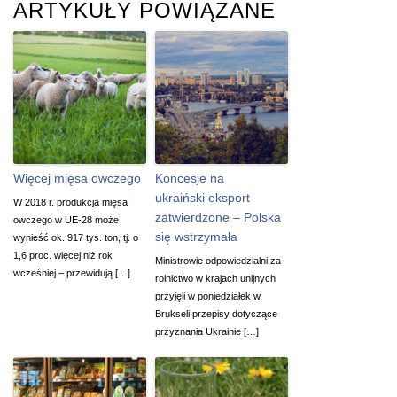
ARTYKUŁY POWIĄZANE
Więcej mięsa owczego
Koncesje na
ukraiński eksport
W 2018 r. produkcja mięsa
zatwierdzone – Polska
owczego w UE-28 może
się wstrzymała
wynieść ok. 917 tys. ton, tj. o
1,6 proc. więcej niż rok
Ministrowie odpowiedzialni za
wcześniej – przewidują […]
rolnictwo w krajach unijnych
przyjęli w poniedziałek w
Brukseli przepisy dotyczące
przyznania Ukrainie […]