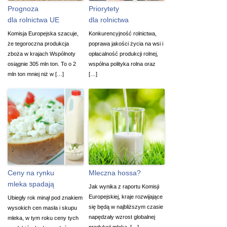
Prognoza
Priorytety
dla rolnictwa UE
dla rolnictwa
Komisja Europejska szacuje,
Konkurencyjność rolnictwa,
że tegoroczna produkcja
poprawa jakości życia na wsi i
zboża w krajach Wspólnoty
opłacalność produkcji rolnej,
osiągnie 305 mln ton. To o 2
wspólna polityka rolna oraz
mln ton mniej niż w […]
[…]
Ceny na rynku
Mleczna hossa?
mleka spadają
Jak wynika z raportu Komisji
Europejskiej, kraje rozwijające
Ubiegły rok minął pod znakiem
się będą w najbliższym czasie
wysokich cen masła i skupu
napędzały wzrost globalnej
mleka, w tym roku ceny tych