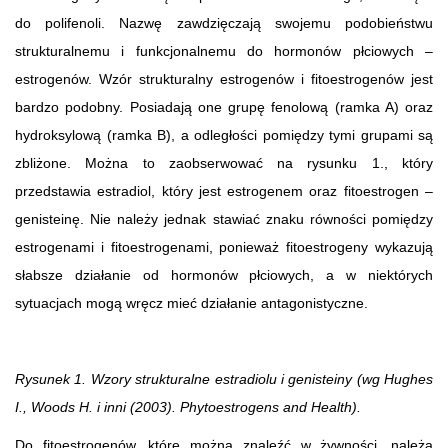
do polifenoli. Nazwę zawdzięczają swojemu podobieństwu
strukturalnemu i funkcjonalnemu do hormonów płciowych –
estrogenów. Wzór strukturalny estrogenów i fitoestrogenów jest
bardzo podobny. Posiadają one grupę fenolową (ramka A) oraz
hydroksylową (ramka B), a odległości pomiędzy tymi grupami są
zbliżone. Można to zaobserwować na rysunku 1., który
przedstawia estradiol, który jest estrogenem oraz fitoestrogen –
genisteinę. Nie należy jednak stawiać znaku równości pomiędzy
estrogenami i fitoestrogenami, ponieważ fitoestrogeny wykazują
słabsze działanie od hormonów płciowych, a w niektórych
sytuacjach mogą wręcz mieć działanie antagonistyczne.
Rysunek 1. Wzory strukturalne estradiolu i genisteiny (wg Hughes
I., Woods H. i inni (2003). Phytoestrogens and Health).
Do fitoestrogenów, które można znaleźć w żywności, należą