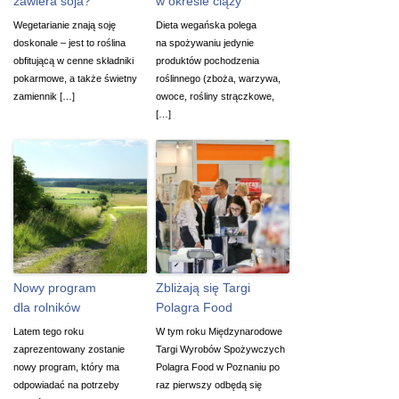
zawiera soja?
w okresie ciąży
Wegetarianie znają soję
Dieta wegańska polega
doskonale – jest to roślina
na spożywaniu jedynie
obfitującą w cenne składniki
produktów pochodzenia
pokarmowe, a także świetny
roślinnego (zboża, warzywa,
zamiennik […]
owoce, rośliny strączkowe,
[…]
Nowy program
Zbliżają się Targi
dla rolników
Polagra Food
Latem tego roku
W tym roku Międzynarodowe
zaprezentowany zostanie
Targi Wyrobów Spożywczych
nowy program, który ma
Polagra Food w Poznaniu po
odpowiadać na potrzeby
raz pierwszy odbędą się