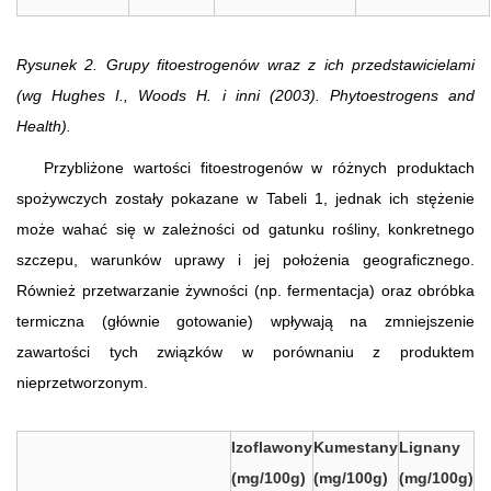
Rysunek 2. Grupy fitoestrogenów wraz z ich przedstawicielami
(wg Hughes I., Woods H. i inni (2003). Phytoestrogens and
Health).
Przybliżone wartości fitoestrogenów w różnych produktach
spożywczych zostały pokazane w Tabeli 1, jednak ich stężenie
może wahać się w zależności od gatunku rośliny, konkretnego
szczepu, warunków uprawy i jej położenia geograficznego.
Również przetwarzanie żywności (np. fermentacja) oraz obróbka
termiczna (głównie gotowanie) wpływają na zmniejszenie
zawartości tych związków w porównaniu z produktem
nieprzetworzonym.
Izoflawony
Kumestany
Lignany
(mg/100g)
(mg/100g)
(mg/100g)