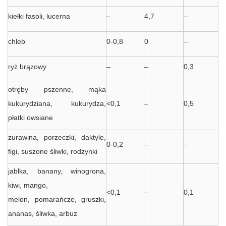
kiełki fasoli, lucerna
–
4,7
–
chleb
0-0,8
0
–
ryż brązowy
–
–
0,3
otręby pszenne, mąka
kukurydziana, kukurydza,
<0,1
–
0,5
płatki owsiane
żurawina, porzeczki, daktyle,
0-0,2
–
–
figi, suszone śliwki, rodzynki
jabłka, banany, winogrona,
kiwi, mango,
<0,1
–
0,1
melon, pomarańcze, gruszki,
ananas, śliwka, arbuz