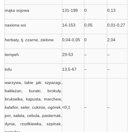
mąka sojowa
131-198
0
0,13
nasiona soi
14-153
0,05
0,01-0,27
herbaty, tj. czarne, zielone
0,04-0,05
0
2,04
tempeh
29-53
–
–
tofu
13,5-67
–
–
warzywa, takie jak: szparagi,
bakłażan, buraki, brokuły,
brukselka, kapusta, marchew,
kalafior, seler, cukinia, ogórek,
<0,1
–
–
por, sałata, cebula, pasternak,
dynia, rzodkiewka, szpinak,
pomidor