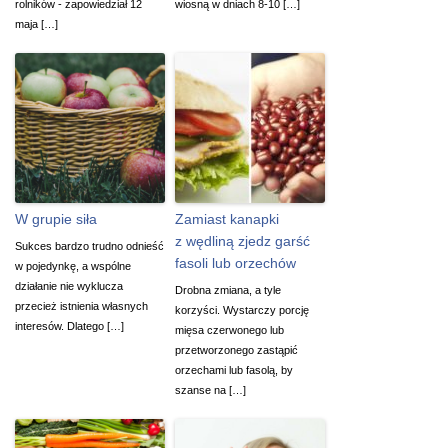
rolników - zapowiedział 12
wiosną w dniach 8-10 […]
maja […]
W grupie siła
Zamiast kanapki
z wędliną zjedz garść
Sukces bardzo trudno odnieść
fasoli lub orzechów
w pojedynkę, a wspólne
działanie nie wyklucza
Drobna zmiana, a tyle
przecież istnienia własnych
korzyści. Wystarczy porcję
interesów. Dlatego […]
mięsa czerwonego lub
przetworzonego zastąpić
orzechami lub fasolą, by
szanse na […]