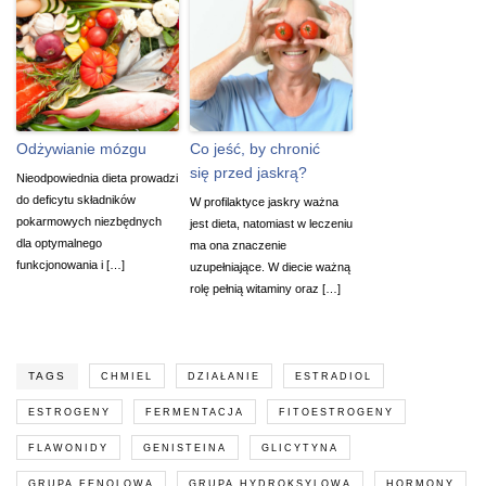
Odżywianie mózgu
Co jeść, by chronić
się przed jaskrą?
Nieodpowiednia dieta prowadzi
do deficytu składników
W profilaktyce jaskry ważna
pokarmowych niezbędnych
jest dieta, natomiast w leczeniu
dla optymalnego
ma ona znaczenie
funkcjonowania i […]
uzupełniające. W diecie ważną
rolę pełnią witaminy oraz […]
TAGS
CHMIEL
DZIAŁANIE
ESTRADIOL
ESTROGENY
FERMENTACJA
FITOESTROGENY
FLAWONIDY
GENISTEINA
GLICYTYNA
GRUPA FENOLOWA
GRUPA HYDROKSYLOWA
HORMONY