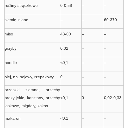
rośliny strączkowe
0-0,58
–
–
siemię lniane
–
–
60-370
miso
43-60
–
–
grzyby
0,02
–
–
noodle
<0,1
–
–
olej, np. sojowy, rzepakowy
0
–
–
orzeszki ziemne, orzechy
brazylijskie, kasztany, orzechy
<0,1
0
0,02-0,33
laskowe, migdały, kokos
makaron
<0,1
–
–