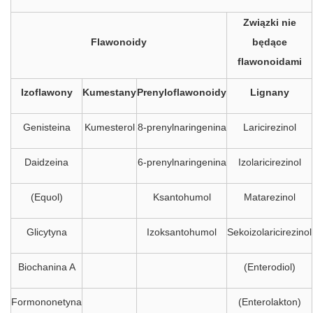
Związki nie
Flawonoidy
będące
flawonoidami
Izoflawony
Kumestany
Prenyloflawonoidy
Lignany
Genisteina
Kumesterol
8-prenylnaringenina
Laricirezinol
Daidzeina
6-prenylnaringenina
Izolaricirezinol
(Equol)
Ksantohumol
Matarezinol
Glicytyna
Izoksantohumol
Sekoizolaricirezinol
Biochanina A
(Enterodiol)
Formononetyna
(Enterolakton)