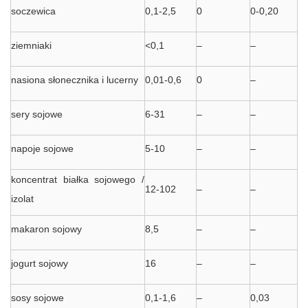
soczewica
0,1-2,5
0
0-0,20
ziemniaki
<0,1
–
–
nasiona słonecznika i lucerny
0,01-0,6
0
–
sery sojowe
6-31
–
–
napoje sojowe
5-10
–
–
koncentrat białka sojowego /
12-102
–
–
izolat
makaron sojowy
8,5
–
–
jogurt sojowy
16
–
–
sosy sojowe
0,1-1,6
–
0,03