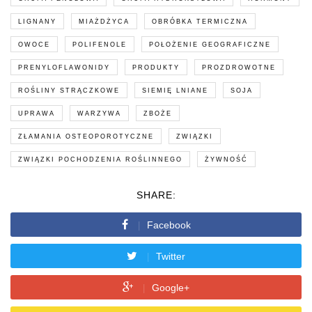
LIGNANY
MIAŻDŻYCA
OBRÓBKA TERMICZNA
OWOCE
POLIFENOLE
POŁOŻENIE GEOGRAFICZNE
PRENYLOFLAWONIDY
PRODUKTY
PROZDROWOTNE
ROŚLINY STRĄCZKOWE
SIEMIĘ LNIANE
SOJA
UPRAWA
WARZYWA
ZBOŻE
ZŁAMANIA OSTEOPOROTYCZNE
ZWIĄZKI
ZWIĄZKI POCHODZENIA ROŚLINNEGO
ŻYWNOŚĆ
SHARE:
Facebook
Twitter
Google+