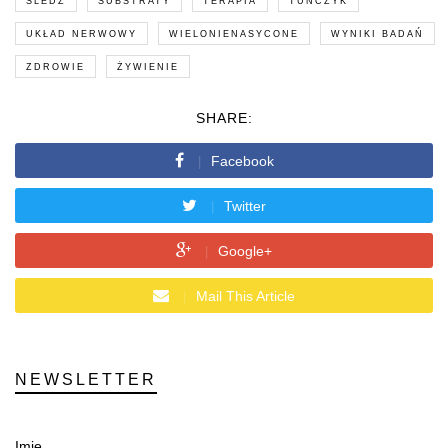
ŚLEDŹ
SUBSTRATY
TERAPIA
TUŃCZYK
UKŁAD NERWOWY
WIELONIENASYCONE
WYNIKI BADAŃ
ZDROWIE
ŻYWIENIE
SHARE:
Facebook
Twitter
Google+
Mail This Article
NEWSLETTER
Imię