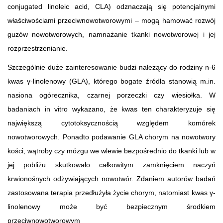
conjugated linoleic acid, CLA) odznaczają się potencjalnymi
właściwościami przeciwnowotworowymi – mogą hamować rozwój
guzów nowotworowych, namnażanie tkanki nowotworowej i jej
rozprzestrzenianie.
Szczególnie duże zainteresowanie budzi należący do rodziny n-6
kwas γ-linolenowy (GLA), którego bogate źródła stanowią m.in.
nasiona ogórecznika, czarnej porzeczki czy wiesiołka. W
badaniach in vitro wykazano, że kwas ten charakteryzuje się
największą cytotoksycznością względem komórek
nowotworowych. Ponadto podawanie GLA chorym na nowotwory
kości, wątroby czy mózgu we wlewie bezpośrednio do tkanki lub w
jej pobliżu skutkowało całkowitym zamknięciem naczyń
krwionośnych odżywiających nowotwór. Zdaniem autorów badań
zastosowana terapia przedłużyła życie chorym, natomiast kwas γ-
linolenowy może być bezpiecznym środkiem
przeciwnowotworowym