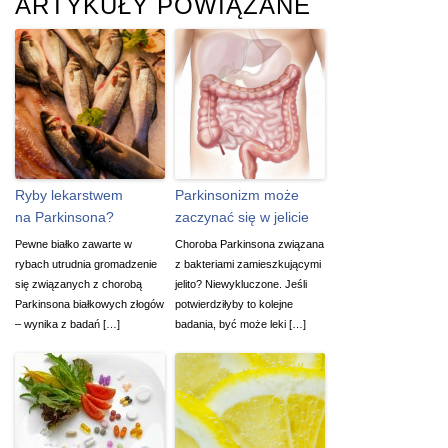
ARTYKUŁY POWIĄZANE
Ryby lekarstwem
Parkinsonizm może
na Parkinsona?
zaczynać się w jelicie
Pewne białko zawarte w
Choroba Parkinsona związana
rybach utrudnia gromadzenie
z bakteriami zamieszkującymi
się związanych z chorobą
jelito? Niewykluczone. Jeśli
Parkinsona białkowych złogów
potwierdziłyby to kolejne
– wynika z badań […]
badania, być może leki […]