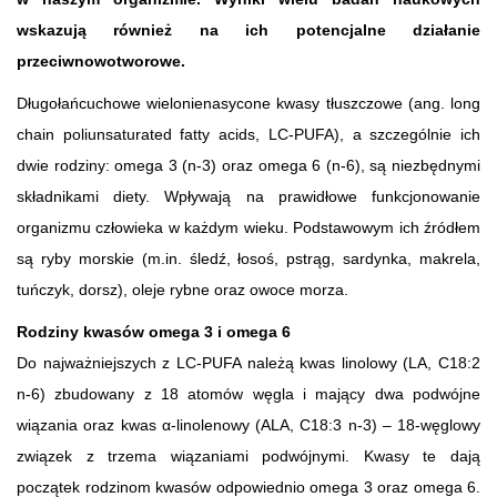
wskazują również na ich potencjalne działanie
przeciwnowotworowe.
Długołańcuchowe wielonienasycone kwasy tłuszczowe (ang. long
chain poliunsaturated fatty acids, LC-PUFA), a szczególnie ich
dwie rodziny: omega 3 (n-3) oraz omega 6 (n-6), są niezbędnymi
składnikami diety. Wpływają na prawidłowe funkcjonowanie
organizmu człowieka w każdym wieku. Podstawowym ich źródłem
są ryby morskie (m.in. śledź, łosoś, pstrąg, sardynka, makrela,
tuńczyk, dorsz), oleje rybne oraz owoce morza.
Rodziny kwasów omega 3 i omega 6
Do najważniejszych z LC-PUFA należą kwas linolowy (LA, C18:2
n-6) zbudowany z 18 atomów węgla i mający dwa podwójne
wiązania oraz kwas α-linolenowy (ALA, C18:3 n-3) – 18-węglowy
związek z trzema wiązaniami podwójnymi. Kwasy te dają
początek rodzinom kwasów odpowiednio omega 3 oraz omega 6.