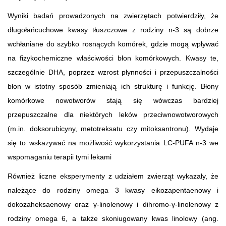
Wyniki badań prowadzonych na zwierzętach potwierdziły, że
długołańcuchowe kwasy tłuszczowe z rodziny n-3 są dobrze
wchłaniane do szybko rosnących komórek, gdzie mogą wpływać
na fizykochemiczne właściwości błon komórkowych. Kwasy te,
szczególnie DHA, poprzez wzrost płynności i przepuszczalności
błon w istotny sposób zmieniają ich strukturę i funkcję. Błony
komórkowe nowotworów stają się wówczas bardziej
przepuszczalne dla niektórych leków przeciwnowotworowych
(m.in. doksorubicyny, metotreksatu czy mitoksantronu). Wydaje
się to wskazywać na możliwość wykorzystania LC-PUFA n-3 we
wspomaganiu terapii tymi lekami
Również liczne eksperymenty z udziałem zwierząt wykazały, że
należące do rodziny omega 3 kwasy eikozapentaenowy i
dokozaheksaenowy oraz γ-linolenowy i dihromo-γ-linolenowy z
rodziny omega 6, a także skoniugowany kwas linolowy (ang.