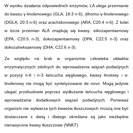
W wyniku działania odpowiednich enzymów, LA ulega przemianie
do kwasu γ-linolenowego (GLA, 18:3 n-6), dihomo-γ-linolenowego
(DGLA, 20:3 n-6) oraz arachidonowego (ARA, C20:4 n-6). Z kolei
w torze przemian ALA znajdują się kwasy: eikozapentaenowy
(EPA, C20:5 n-3), dokozapentaenowy (DPA, C22:5 n-3) oraz
dokozaheksaenowy (DHA, C22:6 n-3).
Ze względu na brak w organizmie człowieka układów
enzymatycznych zdolnych do wprowadzenia wiązań podwójnych
w pozycji n-6 i n-3 łańcucha węglowego, kwasy linolowy i α-
linolenowy nie mogą być syntetyzowane de novo. Mogą jedynie
ulegać przebudowie poprzez wydłużanie łańcucha węglowego i
wprowadzanie dodatkowych wiązań podwójnych. Ponieważ
organizm nie wytwarza tych kwasów tłuszczowych muszą one być
dostarczane z dietą i dlatego określane są jako niezbędne
nienasycone kwasy tłuszczowe (NNKT)