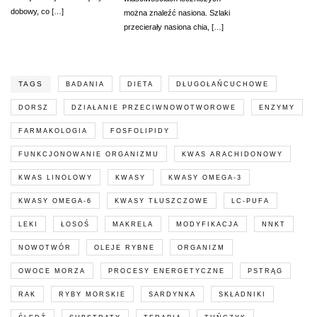
dobowy, co […]
można znaleźć nasiona. Szlaki
przecierały nasiona chia, […]
TAGS
BADANIA
DIETA
DŁUGOŁAŃCUCHOWE
DORSZ
DZIAŁANIE PRZECIWNOWOTWOROWE
ENZYMY
FARMAKOLOGIA
FOSFOLIPIDY
FUNKCJONOWANIE ORGANIZMU
KWAS ARACHIDONOWY
KWAS LINOLOWY
KWASY
KWASY OMEGA-3
KWASY OMEGA-6
KWASY TŁUSZCZOWE
LC-PUFA
LEKI
ŁOSOŚ
MAKRELA
MODYFIKACJA
NNKT
NOWOTWÓR
OLEJE RYBNE
ORGANIZM
OWOCE MORZA
PROCESY ENERGETYCZNE
PSTRĄG
RAK
RYBY MORSKIE
SARDYNKA
SKŁADNIKI