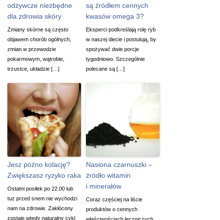
odżywcze niezbędne
są źródłem cennych
dla zdrowia skóry
kwasów omega 3?
Zmiany skórne są często
Eksperci podkreślają rolę ryb
objawem chorób ogólnych,
w naszej diecie i postulują, by
zmian w przewodzie
spożywać dwie porcje
pokarmowym, wątrobie,
tygodniowo. Szczególnie
trzustce, układzie […]
polecane są […]
Jesz późno kolację?
Nasiona czarnuszki –
Zwiększasz ryzyko raka
źródło witamin
i minerałów
Ostatni posiłek po 22.00 lub
tuż przed snem nie wychodzi
Coraz częściej na liście
nam na zdrowie. Zakłócony
produktów o cennych
zostaje wtedy naturalny cykl
właściwościach leczniczych