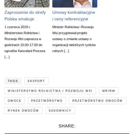
Zaproszenie do strefy
Umowy kontraktacyjne
Polska smakuje
i ceny referencyjne
1 czerwca 2019 r.
Minister Rolnictwa i Rozwoju
Ministerstwo Rolnictwa i
Wsi przygotował projekt
Rozwoju Wsi zaprasza w
ustawy o zmianie ustawy o
godzinach 10.00-17.00 do
organizacji niektórych rynków
ogrodów Kancelarii Prezesa
rolnych […]
[…]
TAGS
EKSPORT
MINISTERSTWO ROLNICTWA I ROZWOJU WSI
MRIRW
OWOCE
PRZETWÓRSTWO
PRZETWÓRSTWO OWOCÓW
RYNEK OWOCÓW
SADOWNICY
SHARE: