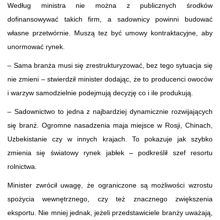
Według ministra nie można z publicznych środków
dofinansowywać takich firm, a sadownicy powinni budować
własne przetwórnie. Muszą tez być umowy kontraktacyjne, aby
unormować rynek.
– Sama branża musi się zrestrukturyzować, bez tego sytuacja się
nie zmieni – stwierdził minister dodając, że to producenci owoców
i warzyw samodzielnie podejmują decyzję co i ile produkują.
– Sadownictwo to jedna z najbardziej dynamicznie rozwijających
się branż. Ogromne nasadzenia maja miejsce w Rosji, Chinach,
Uzbekistanie czy w innych krajach. To pokazuje jak szybko
zmienia się światowy rynek jabłek – podkreślił szef resortu
rolnictwa.
Minister zwrócił uwagę, że ograniczone są możliwości wzrostu
spożycia wewnętrznego, czy też znacznego zwiększenia
eksportu. Nie mniej jednak, jeżeli przedstawiciele branży uważają,