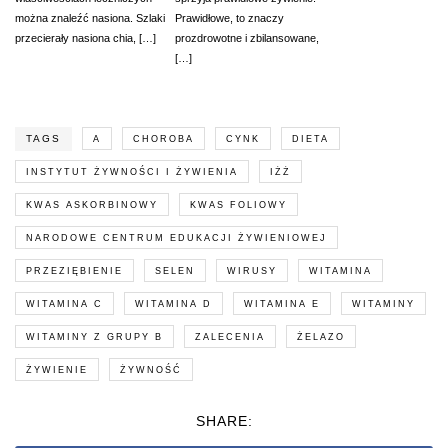
można znaleźć nasiona. Szlaki
Prawidłowe, to znaczy
przecierały nasiona chia, […]
prozdrowotne i zbilansowane,
[…]
TAGS
A
CHOROBA
CYNK
DIETA
INSTYTUT ŻYWNOŚCI I ŻYWIENIA
IŻŻ
KWAS ASKORBINOWY
KWAS FOLIOWY
NARODOWE CENTRUM EDUKACJI ŻYWIENIOWEJ
PRZEZIĘBIENIE
SELEN
WIRUSY
WITAMINA
WITAMINA C
WITAMINA D
WITAMINA E
WITAMINY
WITAMINY Z GRUPY B
ZALECENIA
ŻELAZO
ŻYWIENIE
ŻYWNOŚĆ
SHARE: