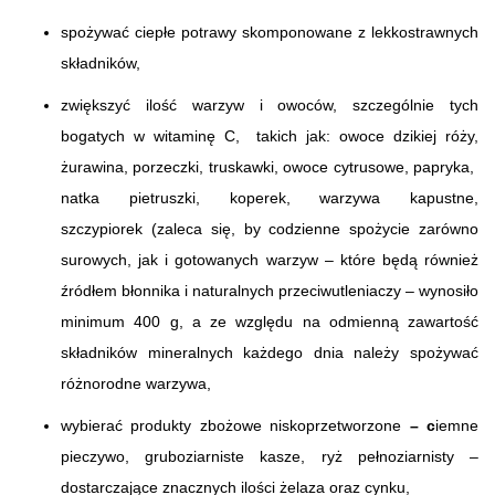
spożywać ciepłe potrawy skomponowane z lekkostrawnych
składników,
zwiększyć ilość warzyw i owoców, szczególnie tych
bogatych w witaminę C, takich jak: owoce dzikiej róży,
żurawina, porzeczki, truskawki, owoce cytrusowe, papryka,
natka pietruszki, koperek, warzywa kapustne,
szczypiorek
(zaleca się, by codzienne spożycie zarówno
surowych, jak i gotowanych warzyw – które będą również
źródłem błonnika i naturalnych przeciwutleniaczy – wynosiło
minimum 400 g, a ze względu na odmienną zawartość
składników mineralnych każdego dnia należy spożywać
różnorodne warzywa,
wybierać produkty zbożowe niskoprzetworzone
– c
iemne
pieczywo, gruboziarniste kasze, ryż pełnoziarnisty –
dostarczające znacznych ilości żelaza oraz cynku,