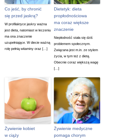
Co jeść, by chronić
Dietetyk: dieta
się przed jaskrą?
propłodnościowa
ma coraz większe
W profilaktyce jaskry ważna
znaczenie
jest dieta, natomiast w leczeniu
ma ona znaczenie
Niepłodność stała się dziś
uzupełniające. W diecie ważną
problemem społecznym.
rolę pełnią witaminy oraz […]
Związana jest m.in. ze stylem
życia, w tym też z dietą.
Obecnie coraz większą wagę
[…]
Żywienie kobiet
Żywienie medyczne
w ciąży
pomaga chorym