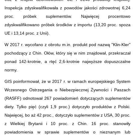
Inspekcja zdyskwalifikowała z powodów jakości zdrowotnej 6,24
proc. próbek suplementów. Najwięcej procentowo
zdyskwalifikowano próbek środków z importu (13,20 proc. spoza
UE i 13,14 proc. z Unii).
W 2017 r. wycofano z obrotu m.in. produkt pod nazwą "Klin-Kler"
pochodzący z Chin. Ołów, który się w nim znajdował, przekraczał
ponad 142-krotnie, a rtęć 2,6-krotnie najwyższe dopuszczalne
normy.
GIS poinformował, że w 2017 r. w ramach europejskiego System
Wczesnego Ostrzegania o Niebezpiecznej Żywności i Paszach
(RASFF) odnotował 267 powiadomień dotyczących suplementów
diety. Tylko pięć (czyli 1,9 proc.) dotyczyło produktów z Polski.
Najwięcej, bo aż 42 proc., dotyczyło suplementów z USA, 30 proc.
z Wielkiej Brytanii i 10 proc. z Chin. 16 proc. stanowiły
powiadomienia w sprawie suplementów o nieznanym lub