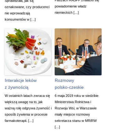
Sprawdzała, jak są
powiadomienie władz
oznakowane, czy producenci
niemieckich […]
nie wprowadzają
konsumentów w […]
Interakcje leków
Rozmowy
z żywnością
polsko-czeskie
W ostatnich latach zwraca się
6 maja 2019 roku w siedzibie
większą uwagę na to, jak
Ministerstwa Rolnictwa i
ważną rolę odgrywa żywność i
Rozwoju Wsi, w Warszawie
sposób żywienia w procesie
miały miejsce rozmowy
farmakoterapii. […]
sekretarza stanu w MRiRW
[…]