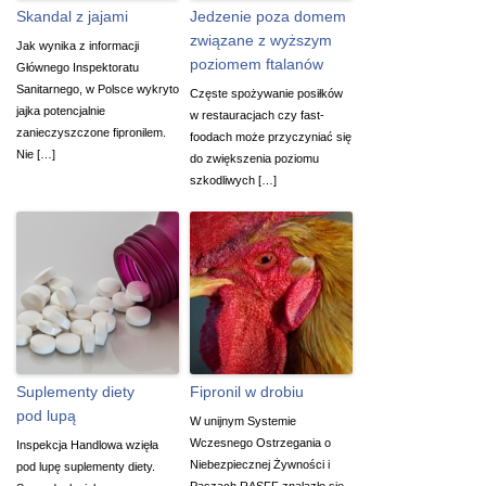
Skandal z jajami
Jedzenie poza domem
związane z wyższym
Jak wynika z informacji
poziomem ftalanów
Głównego Inspektoratu
Sanitarnego, w Polsce wykryto
Częste spożywanie posiłków
jajka potencjalnie
w restauracjach czy fast-
zanieczyszczone fipronilem.
foodach może przyczyniać się
Nie […]
do zwiększenia poziomu
szkodliwych […]
Suplementy diety
Fipronil w drobiu
pod lupą
W unijnym Systemie
Wczesnego Ostrzegania o
Inspekcja Handlowa wzięła
Niebezpiecznej Żywności i
pod lupę suplementy diety.
Paszach RASFF znalazło się