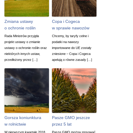
Zmiana ustawy
Copa i Cogeca
o ochronie roślin
w sprawie nawozów
Rada Ministrów przyjęła
Chcemy, by taryfy celne i
projekt ustawy o zmianie
podatki na nawozy
ustawy o ochronie roślin oraz
importowane do UE zostały
niektórych innych ustaw,
zniesione – Copa i Cogeca
przedłożony przez […]
apelują o równe zasady […]
Gorsza koniunktura
Pasze GMO jeszcze
w rolnictwie
przez 5 lat
W pierwszym kwartale 2018
Pasze GMO można stosować