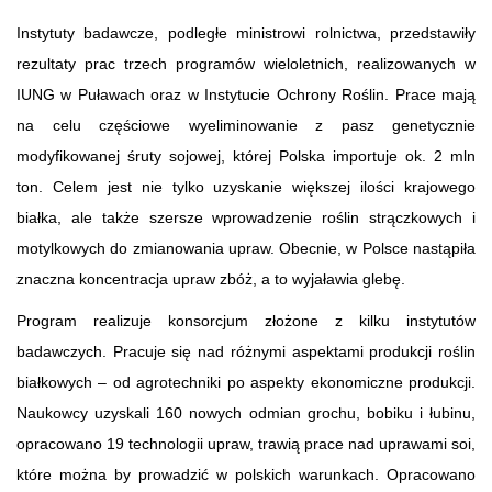
Instytuty badawcze, podległe ministrowi rolnictwa, przedstawiły
rezultaty prac trzech programów wieloletnich, realizowanych w
IUNG w Puławach oraz w Instytucie Ochrony Roślin. Prace mają
na celu częściowe wyeliminowanie z pasz genetycznie
modyfikowanej śruty sojowej, której Polska importuje ok. 2 mln
ton. Celem jest nie tylko uzyskanie większej ilości krajowego
białka, ale także szersze wprowadzenie roślin strączkowych i
motylkowych do zmianowania upraw. Obecnie, w Polsce nastąpiła
znaczna koncentracja upraw zbóż, a to wyjaławia glebę.
Program realizuje konsorcjum złożone z kilku instytutów
badawczych. Pracuje się nad różnymi aspektami produkcji roślin
białkowych – od agrotechniki po aspekty ekonomiczne produkcji.
Naukowcy uzyskali 160 nowych odmian grochu, bobiku i łubinu,
opracowano 19 technologii upraw, trawią prace nad uprawami soi,
które można by prowadzić w polskich warunkach. Opracowano