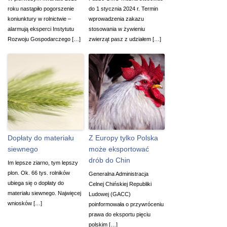
roku nastąpiło pogorszenie
do 1 stycznia 2024 r. Termin
koniunktury w rolnictwie –
wprowadzenia zakazu
alarmują eksperci Instytutu
stosowania w żywieniu
Rozwoju Gospodarczego […]
zwierząt pasz z udziałem […]
Dopłaty do materiału
Z Europy tylko Polska
siewnego
może eksportować
drób do Chin
Im lepsze ziarno, tym lepszy
plon. Ok. 66 tys. rolników
Generalna Administracja
ubiega się o dopłaty do
Celnej Chińskiej Republiki
materiału siewnego. Najwięcej
Ludowej (GACC)
wniosków […]
poinformowała o przywróceniu
prawa do eksportu pięciu
polskim […]