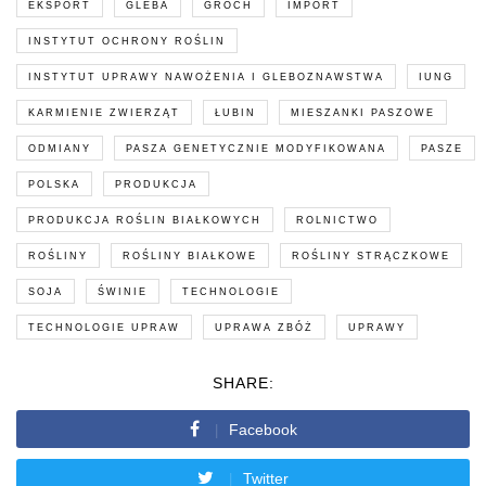
EKSPORT
GLEBA
GROCH
IMPORT
INSTYTUT OCHRONY ROŚLIN
INSTYTUT UPRAWY NAWOŻENIA I GLEBOZNAWSTWA
IUNG
KARMIENIE ZWIERZĄT
ŁUBIN
MIESZANKI PASZOWE
ODMIANY
PASZA GENETYCZNIE MODYFIKOWANA
PASZE
POLSKA
PRODUKCJA
PRODUKCJA ROŚLIN BIAŁKOWYCH
ROLNICTWO
ROŚLINY
ROŚLINY BIAŁKOWE
ROŚLINY STRĄCZKOWE
SOJA
ŚWINIE
TECHNOLOGIE
TECHNOLOGIE UPRAW
UPRAWA ZBÓŻ
UPRAWY
SHARE:
Facebook
Twitter