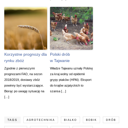
Korzystne prognozy dla
Polski drób
rynku zbóż
w Tajwanie
Zgodnie z pierwszymi
Władze Tajwanu uznały Polskę
prognozami FAO, na sezon
za kraj wolny od epidemii
2018/2019, dostawy zbóż
grypy ptaków (HPAI). Eksport
powinny być wystarczające.
do krajów azjatyckich to
Biorąc po uwagę sytuację na
szansa […]
[…]
TAGS
AGROTECHNIKA
BIAŁKO
BOBIK
DRÓB