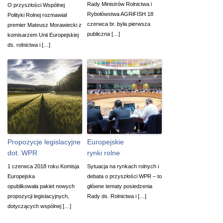
Rady Ministrów Rolnictwa i
O przyszłości Wspólnej
Rybołówstwa AGRiFISH 18
Polityki Rolnej rozmawiał
czerwca br. była pierwsza
premier Mateusz Morawiecki z
publiczna […]
komisarzem Unii Europejskiej
ds. rolnictwa i […]
Propozycje legislacyjne
Europejskie
dot. WPR
rynki rolne
1 czerwca 2018 roku Komisja
Sytuacja na rynkach rolnych i
Europejska
debata o przyszłości WPR – to
opublikowała pakiet nowych
główne tematy posiedzenia
propozycji legislacyjnych,
Rady ds. Rolnictwa i […]
dotyczących wspólnej […]