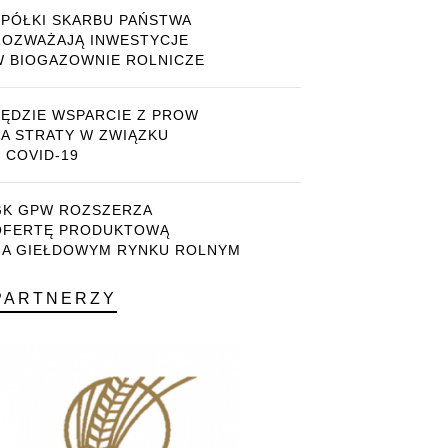
SPÓŁKI SKARBU PAŃSTWA
ROZWAŻAJĄ INWESTYCJE
W BIOGAZOWNIE ROLNICZE
BĘDZIE WSPARCIE Z PROW
ZA STRATY W ZWIĄZKU
 COVID-19
GK GPW ROZSZERZA
OFERTĘ PRODUKTOWĄ
NA GIEŁDOWYM RYNKU ROLNYM
PARTNERZY