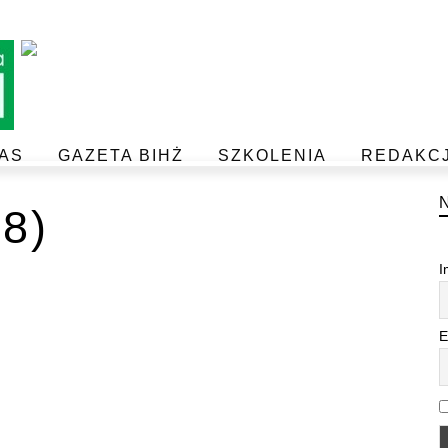
AS
GAZETA BIHŻ
SZKOLENIA
REDAKC
BEZPIECZEŃSTWO I JAKOŚĆ ŻYWNOŚCI
POSTAW NA JAKOŚĆ Z IJHARS
8)
I
E