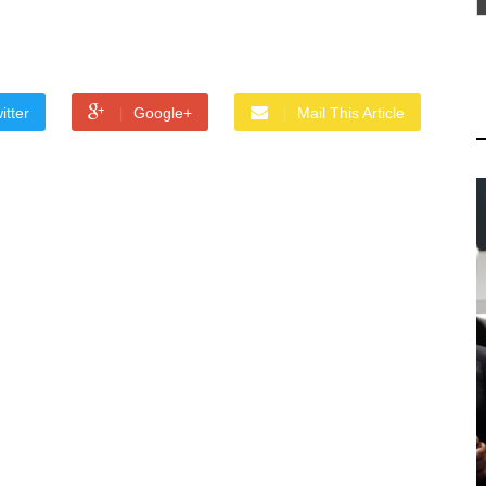
itter
Google+
Mail This Article