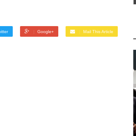
itter
Google+
Mail This Article