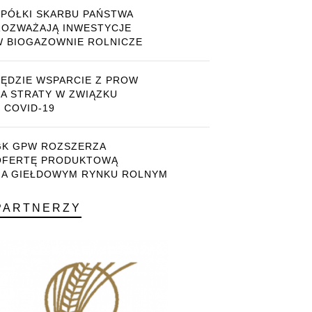
SPÓŁKI SKARBU PAŃSTWA
ROZWAŻAJĄ INWESTYCJE
W BIOGAZOWNIE ROLNICZE
BĘDZIE WSPARCIE Z PROW
ZA STRATY W ZWIĄZKU
 COVID-19
GK GPW ROZSZERZA
OFERTĘ PRODUKTOWĄ
NA GIEŁDOWYM RYNKU ROLNYM
PARTNERZY