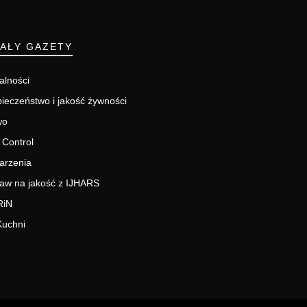
IAŁY GAZETY
alności
ieczeństwo i jakość żywności
wo
 Control
arzenia
aw na jakość z IJHARS
RiN
Kuchni