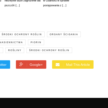
az
niezwykle duże zagrożenie dla
w Gdańsku w sprawie
pszczół i […]
postępowania z […]
E ŚRODKI OCHRONY ROŚLIN
ORGANY ŚCIGANIA
 NASIENNICTWA
PIORIN
N
ROŚLINY
ŚRODKI OCHRONY ROŚLIN
itter
Google+
Mail This Article