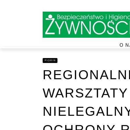
O N
PIORIN
REGIONALN
WARSZTATY
NIELEGALN
OCHRONY R