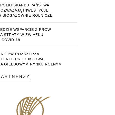
SPÓŁKI SKARBU PAŃSTWA
ROZWAŻAJĄ INWESTYCJE
W BIOGAZOWNIE ROLNICZE
BĘDZIE WSPARCIE Z PROW
ZA STRATY W ZWIĄZKU
 COVID-19
GK GPW ROZSZERZA
OFERTĘ PRODUKTOWĄ
NA GIEŁDOWYM RYNKU ROLNYM
PARTNERZY