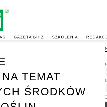
AS
GAZETA BIHŻ
SZKOLENIA
REDAKC
BEZPIECZEŃSTWO I JAKOŚĆ ŻYWNOŚCI
POSTAW NA JAKOŚĆ Z IJHARS
E
I
 NA TEMAT
E
YCH ŚRODKÓW
OŚLIN