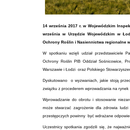
14 września 2017 r. w Wojewódzkim Inspek
września w Urzędzie Wojewódzkim w Łodz
Ochrony Roślin i Nasiennictwa regionalne w
W spotkaniu wzięli udział przedstawiciele P
Ochrony Roślin PIB Oddział Sośnicowice, P
Warszawie i Łodzi oraz Polskiego Stowarzysze
Dyskutowano o wyzwaniach, jakie stoją przed
związku z procederem wprowadzania na rynek 
Wprowadzanie do obrotu i stosowanie nieza
może stwarzać zagrożenie dla zdrowia ludzi 
przestępczych powinny być wdrażane odpowiedn
Uczestnicy spotkania zgodzili się, że najważ