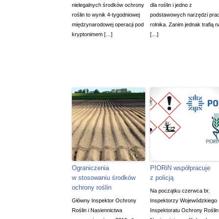
nielegalnych środków ochrony
dla roślin i jedno z
roślin to wynik 4-tygodniowej
podstawowych narzędzi pra
międzynarodowej operacji pod
rolnika. Zanim jednak trafią n
kryptonimem […]
[…]
Ograniczenia
PIORiN współpracuje
w stosowaniu środków
z policją
ochrony roślin
Na początku czerwca br.
Główny Inspektor Ochrony
Inspektorzy Wojewódzkiego
Roślin i Nasiennictwa
Inspektoratu Ochrony Roślin 