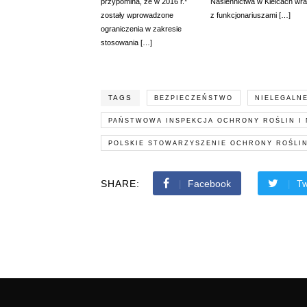
przypomina, że w 2016 r.*
Nasiennictwa w Kielcach wr
zostały wprowadzone
z funkcjonariuszami […]
ograniczenia w zakresie
stosowania […]
TAGS
BEZPIECZEŃSTWO
NIELEGALN
PAŃSTWOWA INSPEKCJA OCHRONY ROŚLIN I
POLSKIE STOWARZYSZENIE OCHRONY ROŚLI
SHARE:
Facebook
Tw