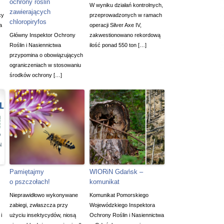
ochrony roślin
W wyniku działań kontrolnych,
zawierających
cy
przeprowadzonych w ramach
chloropiryfos
a
operacji Silver Axe IV,
Główny Inspektor Ochrony
zakwestionowano rekordową
Roślin i Nasiennictwa
ilość ponad 550 ton […]
przypomina o obowiązujących
ograniczeniach w stosowaniu
środków ochrony […]
Pamiętajmy
WIORiN Gdańsk –
o pszczołach!
komunikat
Nieprawidłowo wykonywane
Komunikat Pomorskiego
zabiegi, zwłaszcza przy
Wojewódzkiego Inspektora
i
użyciu insektycydów, niosą
Ochrony Roślin i Nasiennictwa