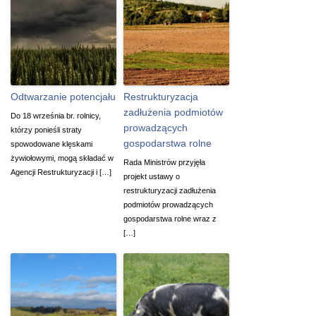
Odtwarzanie potencjału
Restrukturyzacja
zadłużenia podmiotów
Do 18 września br. rolnicy,
prowadzących
którzy ponieśli straty
gospodarstwa rolne
spowodowane klęskami
żywiołowymi, mogą składać w
Rada Ministrów przyjęła
Agencji Restrukturyzacji i […]
projekt ustawy o
restrukturyzacji zadłużenia
podmiotów prowadzących
gospodarstwa rolne wraz z
[…]