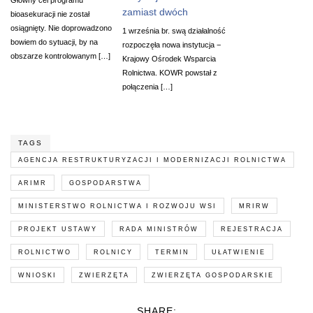
zamiast dwóch
bioasekuracji nie został
osiągnięty. Nie doprowadzono
1 września br. swą działalność
bowiem do sytuacji, by na
rozpoczęła nowa instytucja −
obszarze kontrolowanym […]
Krajowy Ośrodek Wsparcia
Rolnictwa. KOWR powstał z
połączenia […]
TAGS
AGENCJA RESTRUKTURYZACJI I MODERNIZACJI ROLNICTWA
ARIMR
GOSPODARSTWA
MINISTERSTWO ROLNICTWA I ROZWOJU WSI
MRIRW
PROJEKT USTAWY
RADA MINISTRÓW
REJESTRACJA
ROLNICTWO
ROLNICY
TERMIN
UŁATWIENIE
WNIOSKI
ZWIERZĘTA
ZWIERZĘTA GOSPODARSKIE
SHARE: