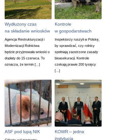
Wydłużony czas
Kontrole
na składanie wniosków
w gospodarstwach
Agencja Restrukturyzacji i
Inspektorzy ruszyli w Polskę,
Modernizacji Rolnictwa
by sprawdzać, czy rolnicy
będzie przyjmowała wnioski o
spełniają zaostrzone zasady
dopłaty do 15 czerwca. To
bioasekuracji. Kontrole
oznacza, że termin […]
czekają prawie 200 tysięcy
[…]
ASF pod lupą NIK
KOWR – jedna
instytucja
Główny cel programu