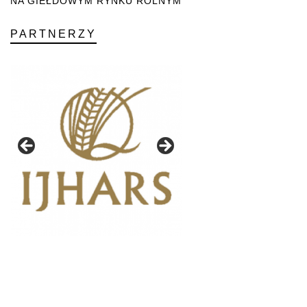
NA GIEŁDOWYM RYNKU ROLNYM
PARTNERZY