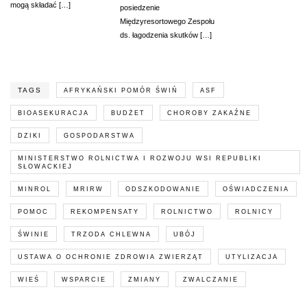
mogą składać […]
posiedzenie
Międzyresortowego Zespołu
ds. łagodzenia skutków […]
TAGS
AFRYKAŃSKI POMÓR ŚWIŃ
ASF
BIOASEKURACJA
BUDŻET
CHOROBY ZAKAŹNE
DZIKI
GOSPODARSTWA
MINISTERSTWO ROLNICTWA I ROZWOJU WSI REPUBLIKI
SŁOWACKIEJ
MINROL
MRIRW
ODSZKODOWANIE
OŚWIADCZENIA
POMOC
REKOMPENSATY
ROLNICTWO
ROLNICY
ŚWINIE
TRZODA CHLEWNA
UBÓJ
USTAWA O OCHRONIE ZDROWIA ZWIERZĄT
UTYLIZACJA
WIEŚ
WSPARCIE
ZMIANY
ZWALCZANIE