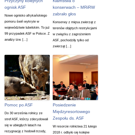
Przyczyny kolejnych
Kłamstwa o
ognisk ASF
konserwach – MRiRW
zabrało głos
Nowe ognisko afrykańskiego
pomoru świń wykryte w
Konserwy z mięsa zwierząt z
województwie lubelskim. To już
terenów objętych restrykcjami
99 przypadek ASF w Polsce. Z
w związku z zagrożeniem
analizy tzw. […]
ASF, pochodziły tylko od
zwierząt […]
Pomoc po ASF
Posiedzenie
Międzyresortowego
Do 30 września rolnicy ze
Zespołu ds. ASF
stref ASF, którzy zdecydowali
się w ubiegłych latach na
W resorcie rolnictwa 21 lutego
rezygnację z hodowli trzody,
2018 r. odbyło się kolejne