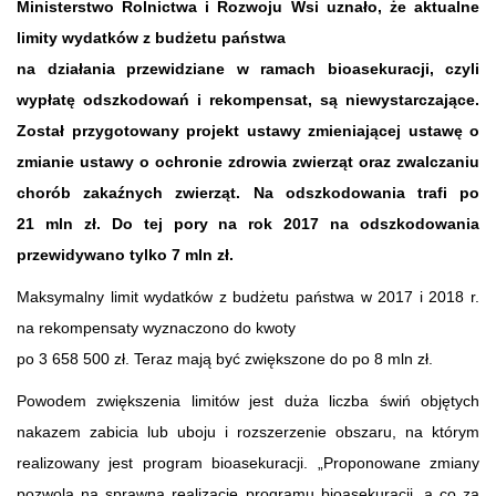
Ministerstwo Rolnictwa i Rozwoju Wsi uznało, że aktualne
limity wydatków z budżetu państwa
na działania przewidziane w ramach bioasekuracji, czyli
wypłatę odszkodowań i rekompensat, są niewystarczające.
Został przygotowany projekt ustawy zmieniającej ustawę o
zmianie ustawy o ochronie zdrowia zwierząt oraz zwalczaniu
chorób zakaźnych zwierząt.
Na odszkodowania trafi po
21 mln zł. Do tej pory na rok 2017 na odszkodowania
przewidywano tylko 7 mln zł.
Maksymalny limit wydatków z budżetu państwa w 2017 i 2018 r.
na rekompensaty wyznaczono do kwoty
po 3 658 500 zł. Teraz mają być zwiększone do po 8 mln zł.
Powodem zwiększenia limitów jest duża liczba świń objętych
nakazem zabicia lub uboju i rozszerzenie obszaru, na którym
realizowany jest program bioasekuracji. „Proponowane zmiany
pozwolą na sprawną realizację programu bioasekuracji, a co za