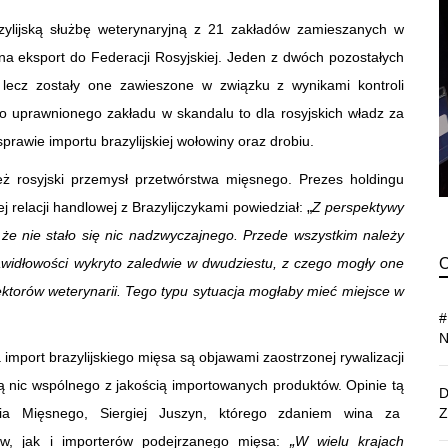
zylijską służbę weterynaryjną z 21 zakładów zamieszanych w
na eksport do Federacji Rosyjskiej. Jeden z dwóch pozostałych
 lecz zostały one zawieszone w związku z wynikami kontroli
go uprawnionego zakładu w skandalu to dla rosyjskich władz za
prawie importu brazylijskiej wołowiny oraz drobiu.
ież rosyjski przemysł przetwórstwa mięsnego. Prezes holdingu
„
iej relacji handlowej z Brazylijczykami powiedział:
Z perspektywy
że nie stało się nic nadzwyczajnego. Przede wszystkim należy
awidłowości wykryto zaledwie w dwudziestu, z czego mogły one
ktorów weterynarii. Tego typu sytuacja mogłaby mieć miejsce w
import brazylijskiego mięsa są objawami zaostrzonej rywalizacji
ą nic wspólnego z jakością importowanych produktów. Opinie tą
ia Mięsnego, Siergiej Juszyn, którego zdaniem wina za
„
ów, jak i importerów podejrzanego mięsa:
W wielu krajach