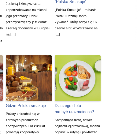
“Polska Smakuje”
Jesienią i zimą wzrasta
zapotrzebowanie na mięso i
„Polska Smakuje” – to hasło
ch
jego przetwory. Polski
Pikniku Poznaj Dobrą
przemysł mięsny jest coraz
Żywność, który odbył się 16
do
szerzej doceniany w Europie i
czerwca br. w Warszawie na
na […]
[…]
na
Gdzie Polska smakuje
Dlaczego dieta
ma być urozmaicona?
Polacy zakochali się w
zdrowych produktach
Komponując dietę, nawet
spożywczych. Od kilku lat
najbardziej prawidłową, można
)
powstają kooperatywy
popaść w rutynę i powtarzać