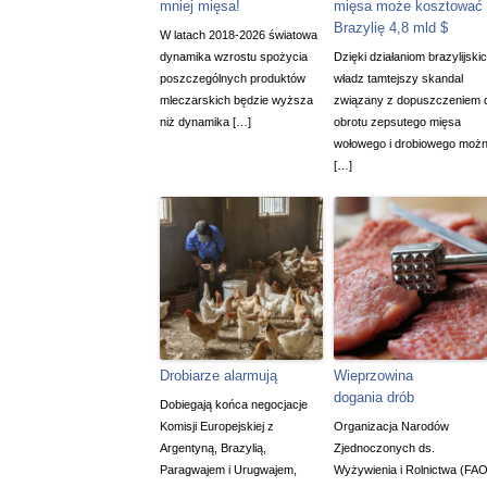
mniej mięsa!
mięsa może kosztować
Brazylię 4,8 mld $
W latach 2018-2026 światowa
dynamika wzrostu spożycia
Dzięki działaniom brazylijski
poszczególnych produktów
władz tamtejszy skandal
mleczarskich będzie wyższa
związany z dopuszczeniem 
niż dynamika […]
obrotu zepsutego mięsa
wołowego i drobiowego moż
[…]
Drobiarze alarmują
Wieprzowina
dogania drób
Dobiegają końca negocjacje
Komisji Europejskiej z
Organizacja Narodów
Argentyną, Brazylią,
Zjednoczonych ds.
Paragwajem i Urugwajem,
Wyżywienia i Rolnictwa (FAO