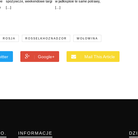
we
spożywcze, weekendowe targi
w jadłospisie te same potrawy,
y
[…]
[…]
ROSJA
ROSSELKHOZNADZOR
WOŁOWINA
itter
Google+
Mail This Article
.O.
INFORMACJE
DZ