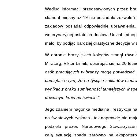
Według informacji przedstawionych przez bra
skandal mięsny aż 19 nie posiadało zezwoleń 
zakładów posiadał odpowiednie uprawnienia,
weterynaryjnej ostatnich dostaw. Udział jedne
mało, by podjąć bardziej drastyczne decyzje w s
W obronie brazylijskich kolegów stanął równ
Miratorg, Viktor Linnik, opierając się na 20 letn
osób pracujących w branży mogę powiedzieć, 
pamiętać o tym, że na tysiące zakładów niepr
wynikać z braku sumienności tamtejszych inspe
dowolnym kraju na świecie.".
Jego zdaniem nagonka medialna i restrykcje na 
na światowych rynkach i tak naprawdę nie maj
podziela prezes Narodowego Stowarzyszen
całą sytuację spada zarówno na eksporter