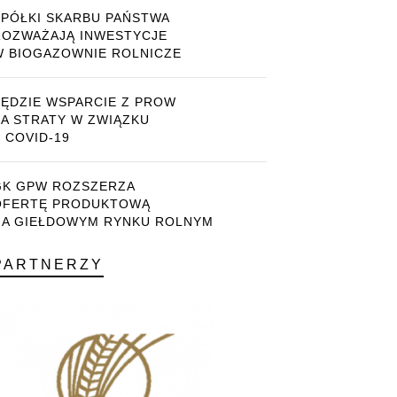
SPÓŁKI SKARBU PAŃSTWA
ROZWAŻAJĄ INWESTYCJE
W BIOGAZOWNIE ROLNICZE
BĘDZIE WSPARCIE Z PROW
ZA STRATY W ZWIĄZKU
 COVID-19
GK GPW ROZSZERZA
OFERTĘ PRODUKTOWĄ
NA GIEŁDOWYM RYNKU ROLNYM
PARTNERZY