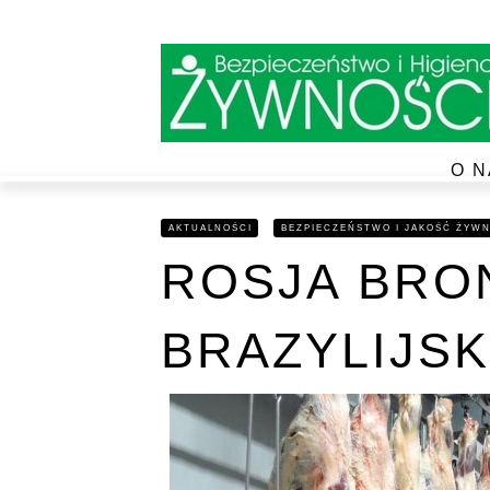
O N
AKTUALNOŚCI
BEZPIECZEŃSTWO I JAKOŚĆ ŻYW
ROSJA BRO
BRAZYLIJSK