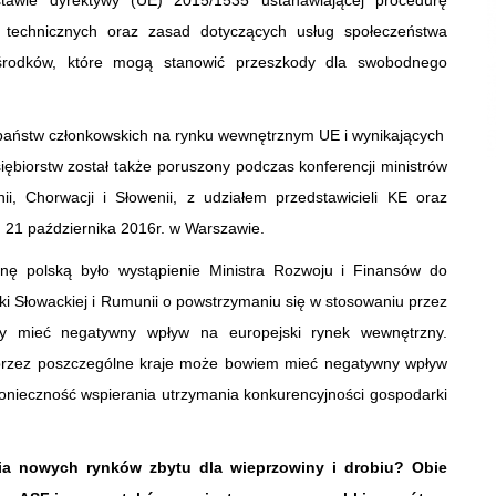
tawie dyrektywy (UE) 2015/1535 ustanawiającej procedurę
ów technicznych oraz zasad dotyczących usług społeczeństwa
u środków, które mogą stanowić przeszkody dla swobodnego
 państw członkowskich na rynku wewnętrznym UE i wynikających
siębiorstw został także poruszony podczas konferencji ministrów
i, Chorwacji i Słowenii, z udziałem przedstawicieli KE oraz
 21 października 2016r. w Warszawie.
nę polską było wystąpienie Ministra Rozwoju i Finansów do
iki Słowackiej i Rumunii o powstrzymaniu się w stosowaniu przez
yby mieć negatywny wpływ na europejski rynek wewnętrzny.
przez poszczególne kraje może bowiem mieć negatywny wpływ
konieczność wspierania utrzymania konkurencyjności gospodarki
ia nowych rynków zbytu dla wieprzowiny i drobiu? Obie