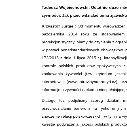
Tadeusz Wojciechowski:
Ostatnio dużo mów
żywności. Jak przeciwdziałać temu zjawisk
Krzysztof Jurgiel:
Od momentu wprowadzenia 
października 2014 roku ze stosowaniem 
protekcjonistyczny. Mamy do czynienia z ogran
w postaci ponadstandardowych obowiązków inf
172/2015 z dnia 1 lipca 2015 r.), intensyfikacj
kontrolę polskich produktów spożywczych z
znakowania żywności (tzw. kryterium „czesk
internetowej (www.potravinynapranyri.cz) 
informacje o żywności rzekomo niespełniające
Dlatego też podjęliśmy szereg działań m
przeciwdziałanie barierom na rynku unijny
znaczenie relacji polsko-czeskich, w tym na 
kwestie podważania jakości polskich produkt