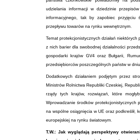
państwa członkowskie powiadomiły na pods
udzielania informacji w dziedzinie przepis
informacyjnego, tak by zapobiec przyjęci
przepływu towarów na rynku wewnętrznym.
Temat protekcjonistycznych działań niektórych
z nich barier dla swobodnej działalności przed
gospodarki krajów GV4 oraz Bułgarii, Rumuni
przedsiębiorców poszczególnych państw w dniu
Dodatkowych działaniem podjętym przez stro
Ministrów Rolnictwa Republiki Czeskiej, Republ
rządy tych krajów, rozwiązań, które mogł
Wprowadzanie środków protekcjonistycznych 
na wspólne osiągnięcia w UE oraz podkreślił, 
europejskiej na rynku światowym.
T.W.:
Jak wyglądają perspektywy otwieran