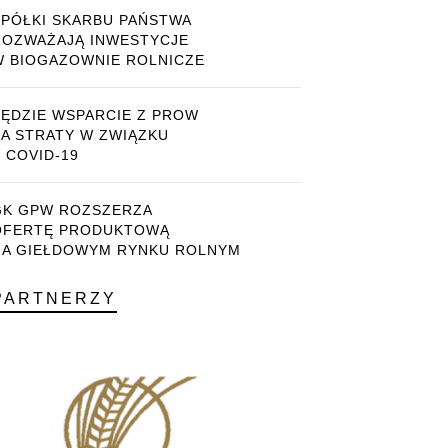
SPÓŁKI SKARBU PAŃSTWA
ROZWAŻAJĄ INWESTYCJE
W BIOGAZOWNIE ROLNICZE
BĘDZIE WSPARCIE Z PROW
ZA STRATY W ZWIĄZKU
 COVID-19
GK GPW ROZSZERZA
OFERTĘ PRODUKTOWĄ
NA GIEŁDOWYM RYNKU ROLNYM
PARTNERZY