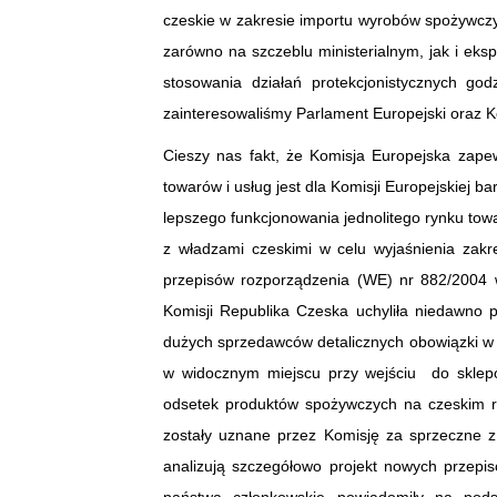
czeskie w zakresie importu wyrobów spożywczy
zarówno na szczeblu ministerialnym, jak i ek
stosowania działań protekcjonistycznych g
zainteresowaliśmy Parlament Europejski oraz K
Cieszy nas fakt, że Komisja Europejska zape
towarów i usług jest dla Komisji Europejskiej b
lepszego funkcjonowania jednolitego rynku tow
z władzami czeskimi w celu wyjaśnienia zakr
przepisów rozporządzenia (WE) nr 882/2004 w
Komisji Republika Czeska uchyliła niedawno 
dużych sprzedawców detalicznych obowiązki w 
w widocznym miejscu przy wejściu do sklepów
odsetek produktów spożywczych na czeskim ry
zostały uznane przez Komisję za sprzeczne 
analizują szczegółowo projekt nowych przepi