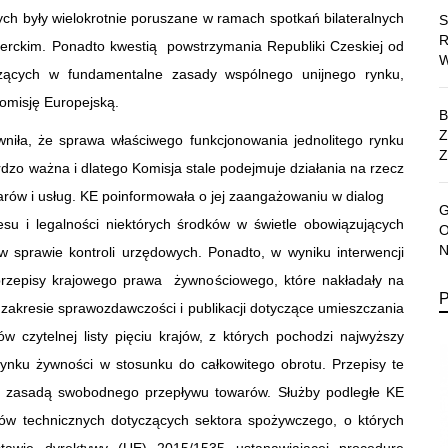
ch były wielokrotnie poruszane w ramach spotkań bilateralnych
sperckim. Ponadto kwestią powstrzymania Republiki Czeskiej od
odzących w fundamentalne zasady wspólnego unijnego rynku,
omisję Europejską.
wniła, że sprawa właściwego funkcjonowania jednolitego rynku
Z
ardzo ważna i dlatego Komisja stale podejmuje działania na rzecz
arów i usług. KE poinformowała o jej zaangażowaniu w dialog
esu i legalności niektórych środków w świetle obowiązujących
 sprawie kontroli urzędowych. Ponadto, w wyniku interwencji
przepisy krajowego prawa żywnościowego, które nakładały na
zakresie sprawozdawczości i publikacji dotyczące umieszczania
 czytelnej listy pięciu krajów, z których pochodzi najwyższy
nku żywności w stosunku do całkowitego obrotu. Przepisy te
z zasadą swobodnego przepływu towarów. Służby podległe KE
sów technicznych dotyczących sektora spożywczego, o których