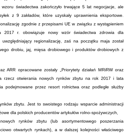
wzoru świadectwa zakończyło trwające 5 lat negocjacje, ale
yłek z 9 zakładów, które uzyskały uprawnienia eksportowe.
ionalizację zgodnie z przepisami UE w związku z wystąpieniem
ia 2017 r. obowiązuje nowy wzór świadectwa zdrowia dla
uwzględniający regionalizację, zaś na początku maja został
ego drobiu, jaj, mięsa drobiowego i produktów drobiowych z
z ARR opracowane zostały „Priorytety działań MRiRW oraz
a rzecz otwierania nowych rynków zbytu na rok 2017 i lata
nia podejmowane przez resort rolnictwa oraz podległe służby
rynków zbytu. Jest to swoistego rodzaju wsparcie administracji
żowe dla polskich producentów artykułów rolno-spożywczych,
 nowych rynków zbytu (lub asortymentowego poszerzania
ściowo otwartych rynkach), a w dalszej kolejności właściwego