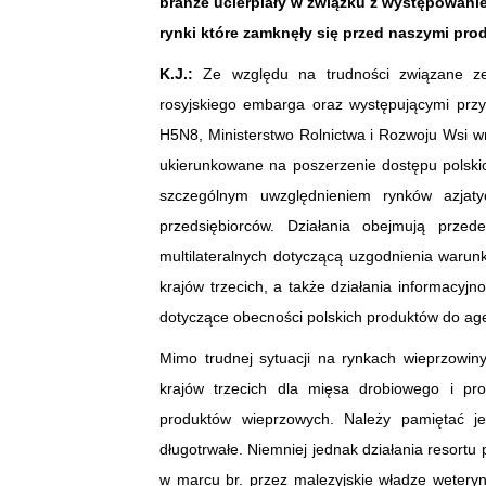
branże ucierpiały w związku z występowanie
rynki które zamknęły się przed naszymi pro
K.J.:
Ze względu na trudności związane ze 
rosyjskiego embarga oraz występującymi prz
H5N8, Ministerstwo Rolnictwa i Rozwoju Wsi w
ukierunkowane na poszerzenie dostępu polski
szczególnym uwzględnieniem rynków azjaty
przedsiębiorców. Działania obejmują prze
multilateralnych dotyczącą uzgodnienia waru
krajów trzecich, a także działania informacyjn
dotyczące obecności polskich produktów do ag
Mimo trudnej sytuacji na rynkach wieprzowiny
krajów trzecich dla mięsa drobiowego i p
produktów wieprzowych. Należy pamiętać j
długotrwałe. Niemniej jednak działania resort
w marcu br. przez malezyjskie władze wetery