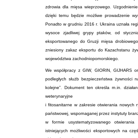
zdrowia dla mięsa wieprzowego. Uzgodnienie 
dzięki temu będzie możliwe prowadzenie wys
Ponadto w grudniu 2016 r. Ukraina uznała reg
wysoce zjadliwej grypy ptaków, od styczn
eksportowanego do Gruzji mięsa drobiowego 
zniesiony zakaz eksportu do Kazachstanu żyw
województwa zachodniopomorskiego.
We współpracy z GIW, GIORIN, GIJHARS ora
podległych służb bezpieczeństwa żywności n
kolejne”. Dokument ten określa m.in. działa
weterynaryjne
i fitosanitarne w zakresie otwierania nowych 
państwowej, wspomaganej przez instytuty bran
w formie usystematyzowanego otwierania
istniejących możliwości eksportowych na czę