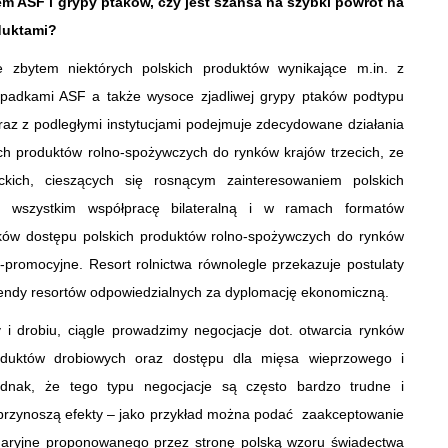
m ASF i grypy ptaków, czy jest szansa na szybki powrót na
duktami?
zbytem niektórych polskich produktów wynikające m.in. z
ypadkami ASF a także wysoce zjadliwej grypy ptaków podtypu
raz z podległymi instytucjami podejmuje zdecydowane działania
ch produktów rolno-spożywczych do rynków krajów trzecich, ze
ckich, cieszących się rosnącym zainteresowaniem polskich
de wszystkim współpracę bilateralną i w ramach formatów
nków dostępu polskich produktów rolno-spożywczych do rynków
o-promocyjne. Resort rolnictwa równolegle przekazuje postulaty
endy resortów odpowiedzialnych za dyplomację ekonomiczną.
 i drobiu, ciągle prowadzimy negocjacje dot. otwarcia rynków
roduktów drobiowych oraz dostępu dla mięsa wieprzowego i
ednak, że tego typu negocjacje są często bardzo trudne i
u przynoszą efekty – jako przykład można podać zaakceptowanie
naryjne proponowanego przez stronę polską wzoru świadectwa