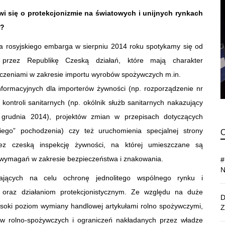
i się o protekcjonizmie na światowych i unijnych rynkach
u?
rosyjskiego embarga w sierpniu 2014 roku spotykamy się od
przez Republikę Czeską działań, które mają charakter
iczeniami w zakresie importu wyrobów spożywczych m.in.
ormacyjnych dla importerów żywności (np. rozporządzenie nr
i kontroli sanitarnych (np. okólnik służb sanitarnych nakazujący
 grudnia 2014), projektów zmian w przepisach dotyczących
iego” pochodzenia) czy też uruchomienia specjalnej strony
przez czeską inspekcję żywności, na której umieszczane są
j wymagań w zakresie bezpieczeństwa i znakowania.
ających na celu ochronę jednolitego wspólnego rynku i
m oraz działaniom protekcjonistycznym. Ze względu na duże
wysoki poziom wymiany handlowej artykułami rolno spożywczymi,
ów rolno-spożywczych i ograniczeń nakładanych przez władze