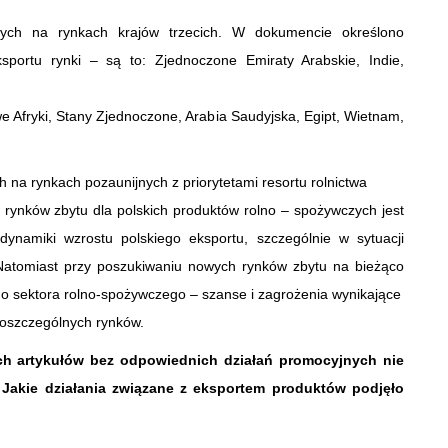
wanych na rynkach krajów trzecich. W dokumencie określono
ksportu rynki – są to: Zjednoczone Emiraty Arabskie, Indie,
we Afryki, Stany Zjednoczone, Arabia Saudyjska, Egipt, Wietnam,
 na rynkach pozaunijnych z priorytetami resortu rolnictwa
 rynków zbytu dla polskich produktów rolno – spożywczych jest
namiki wzrostu polskiego eksportu, szczególnie w sytuacji
. Natomiast przy poszukiwaniu nowych rynków zbytu na bieżąco
o sektora rolno-spożywczego – szanse i zagrożenia wynikające
 poszczególnych rynków.
ych artykułów bez odpowiednich działań promocyjnych nie
 Jakie działania związane z eksportem produktów podjęło