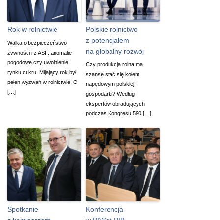
Rok w rolnictwie
Polskie rolnictwo
z potencjałem
Walka o bezpieczeństwo
na globalny rozwój
żywności i z ASF, anomalie
pogodowe czy uwolnienie
Czy produkcja rolna ma
rynku cukru. Mijający rok był
szanse stać się kołem
pełen wyzwań w rolnictwie. O
napędowym polskiej
[…]
gospodarki? Według
ekspertów obradujących
podczas Kongresu 590 […]
Spotkanie
Konferencja
z komisarzem
w PIWet-PIB