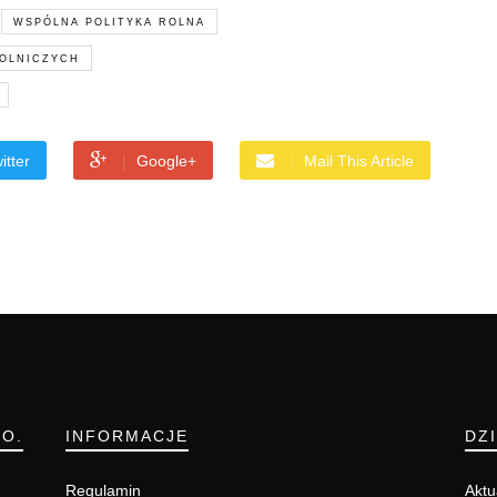
WSPÓLNA POLITYKA ROLNA
OLNICZYCH
itter
Google+
Mail This Article
.O.
INFORMACJE
DZ
Regulamin
Aktu