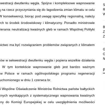
ekwestracji dwutlenku węgla. Spójne i kompleksowe wapnowanie
ą na rzecz przyczyniania się do łagodzenia zmian klimatu w celu
W konsekwencji, biorąc pod uwagę specyfikę regionalną, należy
ch to środek środowiskowy i klimatyczny. Ponadto ministrowie
ierania neutralizacji kwaśnych gleb w ramach Wspólnej Polityki
Z
olnictwo ma być rozwiązaniem problemów związanych z klimatem
sów w sekwestracji dwutlenku węgla i popiera wszelkie działania
ę. W tym kontekście wapnowanie gleb jest bardzo ważnym
ż w Polsce w ramach ogólnopolskiego programu regeneracji
uchomionego w dniu 1 czerwca br.
li Wspólne Oświadczenie Ministrów Rolnictwa państw bałtyckich
ycznych wynikających z systematycznego wapnowania kwaśnych
ny do Komisji Europejskiej w celu uwzględnienia możliwości