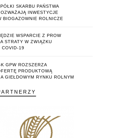
SPÓŁKI SKARBU PAŃSTWA
ROZWAŻAJĄ INWESTYCJE
W BIOGAZOWNIE ROLNICZE
BĘDZIE WSPARCIE Z PROW
ZA STRATY W ZWIĄZKU
 COVID-19
GK GPW ROZSZERZA
OFERTĘ PRODUKTOWĄ
NA GIEŁDOWYM RYNKU ROLNYM
PARTNERZY