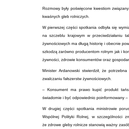
Rozmowy były poświęcone kwestiom związan
kwaśnych gleb rolniczych.
W pierwszej części spotkania odbyła się wym
na szczeblu krajowym w przeciwdziałaniu ta
żywnościowych ma długą historię i obecnie po
szkodzą zarówno producentom rolnym jak i k
żywności, zdrowie konsumentów oraz gospodar
Minister Ardanowski stwierdził, że potrzebn
zwalczaniu fałszerstw żywnościowych.
– Konsument ma prawo kupić produkt tańsz
świadomie i być odpowiednio poinformowany – po
W drugiej części spotkania ministrowie por
Wspólnej Polityki Rolnej, w szczególności z
że zdrowe gleby rolnicze stanowią ważny zasób