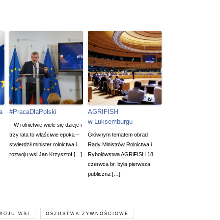
a
#PracaDlaPolski
AGRIFISH
w Luksemburgu
– W rolnictwie wiele się dzieje i
trzy lata to właściwie epoka –
Głównym tematem obrad
stwierdził minister rolnictwa i
Rady Ministrów Rolnictwa i
rozwoju wsi Jan Krzysztof […]
Rybołówstwa AGRiFISH 18
czerwca br. była pierwsza
publiczna […]
WOJU WSI
OSZUSTWA ŻYWNOŚCIOWE