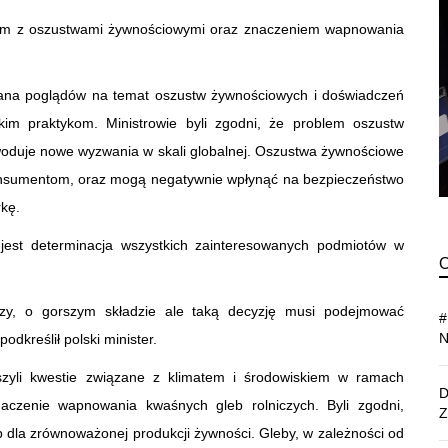
ym z oszustwami żywnościowymi oraz znaczeniem wapnowania
iana poglądów na temat oszustw żywnościowych i doświadczeń
kim praktykom. Ministrowie byli zgodni, że problem oszustw
woduje nowe wyzwania w skali globalnej. Oszustwa żywnościowe
onsumentom, oraz mogą negatywnie wpłynąć na bezpieczeństwo
kę.
a jest determinacja wszystkich zainteresowanych podmiotów w
y, o gorszym składzie ale taką decyzję musi podejmować
dkreślił polski minister.
uszyli kwestie związane z klimatem i środowiskiem w ramach
naczenie wapnowania kwaśnych gleb rolniczych. Byli zgodni,
 dla zrównoważonej produkcji żywności. Gleby, w zależności od