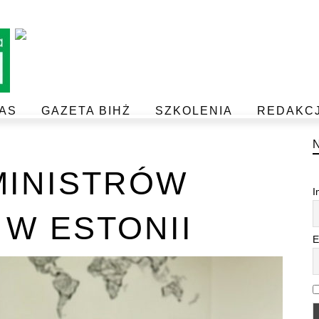
AS
GAZETA BIHŻ
SZKOLENIA
REDAKC
BEZPIECZEŃSTWO I JAKOŚĆ ŻYWNOŚCI
POSTAW NA JAKOŚĆ Z IJHARS
INISTRÓW
I
 W ESTONII
E