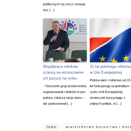
publicznych na rzecz rozwoju
wsi, […]
Współpraca rolników
15 lat polskiego rolnictw
szansą na wzmocnienie
w Unii Europejskiej
ich pozycji na rynku
Polska wieś i rolnictwo od 15
- Tworzenie grup producentów,
lat funkcjonują na jednolitym
organizowanie rolników to jest
rynku Unii Europejskiej,
polska, rolnicza racja stanu –
skutecznie korzystając z
tak podsumował […]
unijnych polityk, w […]
TAGS
MINISTERSTWO ROLNICTWA I ROZ