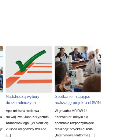
Nadchodzą wybory
Spotkanie inicjujące
do izb rolniczych
realizację projektu eDWIN
Apel ministra rolnictwa i
W gmachu MRiRW 14
na
rozwoju wsi Jana Krzysztofa
czerwca br. odbyło się
z
Ardanowskiego: „W niedzielę
spotkanie rozpoczynające
je
28 lipca od godziny 8:00 do
realizację projektu eDWIN–
[…]
„Internetowa Platforma […]